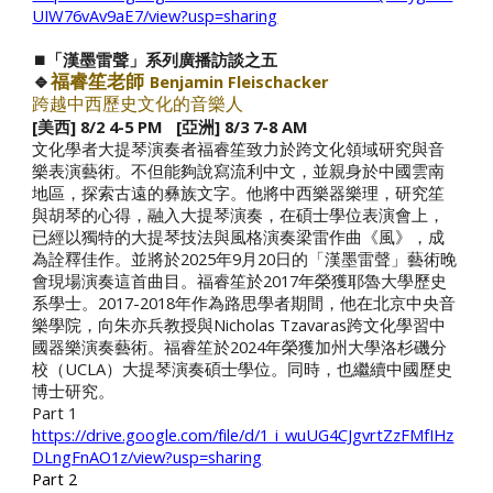
UIW76vAv9aE7/view?usp=sharing
⏹️「漢墨雷聲」系列廣播訪談之
五
🔹
福睿笙老師
Benjamin Fleischacker
跨越中西歷史文化的音樂人
[美西] 8/2 4-5 PM [亞洲] 8/3 7-8 AM
文化學者大提琴演奏者福睿笙致力於跨文化領域研究與音
樂表演藝術。不但能夠說寫流利中文，並親身於中國雲南
地區，探索古遠的彝族文字。他將中西樂器樂理，研究笙
與胡琴的心得，融入大提琴演奏，在碩士學位表演會上，
已經以獨特的大提琴技法與風格演奏梁雷作曲《風》，成
為詮釋佳作。並將於2025年9月20日的「漢墨雷聲」藝術晚
會現場演奏這首曲目。福睿笙於2017年榮獲耶魯大學歷史
系學士。2017-2018年作為路思學者期間，他在北京中央音
樂學院，向朱亦兵教授與Nicholas Tzavaras跨文化學習中
國器樂演奏藝術。福睿笙於2024年榮獲加州大學洛杉磯分
校（UCLA）大提琴演奏碩士學位。同時，也繼續中國歷史
博士研究。
Part 1
https://drive.google.com/file/d/1_i_wuUG4CJgvrtZzFMfIHz
DLngFnAO1z/view?usp=sharing
Part 2