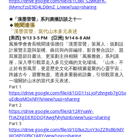
https://drive.google.com/file/d/1C66J_S2wKqFK-
JMymcFzsE9D4LD6mZ_L/view?usp=sharing
⏹️「漢墨雷聲」系列廣播訪談之
十一
🔹
曉聞達張
「漢墨雷聲」當代山水多元表述
[美西] 9/13 3-5 PM [亞洲] 9/14 6-8 AM
風簷學會會長曉聞達張擔任「漢墨雷聲」策展人：規劃設
計展覽主題與架構、曲目與內容編排、影音整合設計、題
寫展題節目書法、更策劃主持相關「風簷雅敘」系列講
座，深入導引觀眾走入多元交織的文化場域。「山水」不
止於有形風景，更是歷史文化不斷積澱凝聚的心靈宇宙，
跨越古今，迴響無盡。透過多重藝術語彙，引領觀眾進入
一場關於山水的當代多元表述。
Part 1
https://drive.google.com/file/d/1DD11sLjoPzhngeb7gOSv
uEdbqMOxNlYN/view?usp=sharing
Part 2
https://drive.google.com/file/d/12RYvaW-
f1iAZXgDERDDQFAwgfyhjNznb/view?usp=sharing
Part
3
https://drive.google.com/file/d/1G9us2LnY3oZZRsBb9dY
WO6PG0BiCtARY/view?usp=sharing