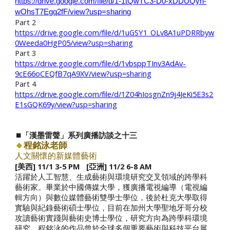
https://drive.google.com/file/d/1-1tQwTC3-D0-xDDUQyh-
wOhsT7Egq2fF/view?usp=sharing
Part
2
https://drive.google.com/file/d/1uGSY1_OLv8A1uPDRRbyw
0Weeda0HgP05/view?usp=sharing
Part
3
https://drive.google.com/file/d/1vbsppTInv3AdAv-
9cE66oCEQfB7qA9XV/view?usp=sharing
Part
4
https://drive.google.com/file/d/1Z04hIosgnZn9j4JeKi5E3s2
E1sGQK69y/view?usp=sharing
⏹️「漢墨雷聲」系列廣播訪談之十三
🔹
程銘泳老師
人文關懷的新媒體藝術
[美西] 1
1
/1 3-5 PM [亞洲] 1
1
/2 6-8 AM
活躍於人工智慧、生成藝術與環境研究交叉領域的跨學科
藝術家。畢業於中國傳媒大學，獲廣播電視編導（電視編
輯方向）與數位媒體藝術雙學士學位，後於杜克大學取得
實驗與紀錄藝術碩士學位，目前在加州大學聖地牙哥分校
攻讀藝術實踐與藝術史博士學位，研究方向為跨學科環境
研究。程銘泳的作品曾於全球多個重要藝術與科技平台展