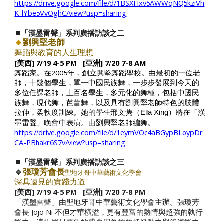
https://drive.google.com/file/d/1BSXHxv6AWWqNQ5kziVh
K-lYbe5VvOghC/view?usp=sharing
⏹️「漢墨雷聲」系列廣播訪談之
二
🔹
劉興堅老師
舞蹈與教育
的人生理想
[美西] 7/19 4-5 PM [亞洲] 7/20 7-8 AM
舞蹈家。在2005年，創立興堅舞蹈學校。由最初的一位老
師，十幾個學生，單一中國民族舞，一步步發展到今天的
多位任課老師，上百名學生，多元化的舞種，包括中國民
族舞，現代舞，芭蕾舞，以及具有劉興堅老師特色的肢體
拉伸，柔軟度訓練。她的學生
（
）將在「漢
邢文隽
Ella Xing
墨雷聲」晚會中表演。由劉興堅老師編舞。
https://drive.google.com/file/d/1eymVOc4aBGypBLoypDr
CA-PBhakr6S7v/view?usp=sharing
⏹️「漢墨雷聲」系列廣播訪談之
三
🔹
張瓊芳會長
聖地牙哥中華藝術文化學會
深具遠見的實踐力道
[美西] 7/19 4-5 PM [亞洲] 7/20 7-8 PM
「漢墨雷聲」由聖地牙哥中華藝術文化學會主辦。張瓊芳
會長 Jojo Ni 不但才華橫溢，更有豐富的熱情與超強的執行