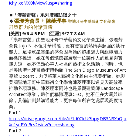
Ichy_xeMXOk/view?usp=sharing
⏹️「漢墨雷聲」系列廣播訪談之
十
🔹
張瓊芳
會長
+ 陳菱
理事
聖地牙哥中華藝術文化學會
群策群力的付諸實踐
[美西] 9/6 4-5 PM [亞洲] 9/7 7-8 AM
「漢墨雷聲」由聖地牙哥中華藝術文化學會主辦。張瓊芳
會長 Jojo Ni 不但才華橫溢，更有豐富的熱情與超強的執行
能力。這場眾星雲集的盛會因為她的超級魅力與組織能力
而循序推進。她在每個環節都展現一位製作人的遠見與實
踐力道。她不但熱心華人社區的藝術文化活動，同時，也
是美國聖地牙哥藝術博物館 The San Diego Museum of Art
導覽 Docent，力促將華人藝術文化推向主流美術館。她與
美國聖地牙哥中華藝術文化學會陳菱理事以遠見與高效率
推動各項事務。
陳菱理事同時也是景觀建築師 Landscape
Architect專業，夥伴們稱陳理事CEO。她不但在大局與細
節，具備計劃與溝通能力，更在每個所在之處展現高度情
商。
Part 1
https://drive.google.com/file/d/1d0ClrUGbpgDB3N9XhOjb
Xu1yuPYe5cs2/view?usp=sharing
Part 2