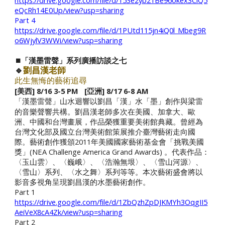
https://drive.google.com/file/d/153e2yb21Be96okex3ClQ5
eQcRh14E0Up/view?usp=sharing
Part 4
https://drive.google.com/file/d/1PUtd115jn4iQ0l_Mbeg9R
o6WjylV3WWi/view?usp=sharing
⏹️「漢墨雷聲」系列廣播訪談之
七
🔹
劉昌漢老師
此生無悔的藝術追尋
[
美西] 8/16 3-5 PM [亞洲] 8/17 6-8 AM
「漢墨雷聲」
以劉昌「漢」水「墨」創作與梁雷
山水迴響
的音樂聲響共構。劉昌漢老師多次在美國、加拿大、歐
洲、中國和台灣畫展，作品榮獲重要美術館典藏。曾經為
台灣文化部及國立台灣美術館策展推介臺灣藝術走向國
際。藝術創作獲頒2011年美國國家藝術基金會「挑戰美國
獎」(NEA Challenge America Grand Awards) 。代表作品：
〈玉山雲〉、〈巍峨〉、〈浩瀚無垠〉、〈雪山河源〉、
〈雪山〉系列、〈水之舞〉系列等等。本次藝術盛會將以
影音多視角呈現劉昌漢的水墨藝術創作。
Part 1
https://drive.google.com/file/d/1ZbQzhZpDJKMYh3OqgII5
AeiVeX8cA4Zk/view?usp=sharing
Part 2