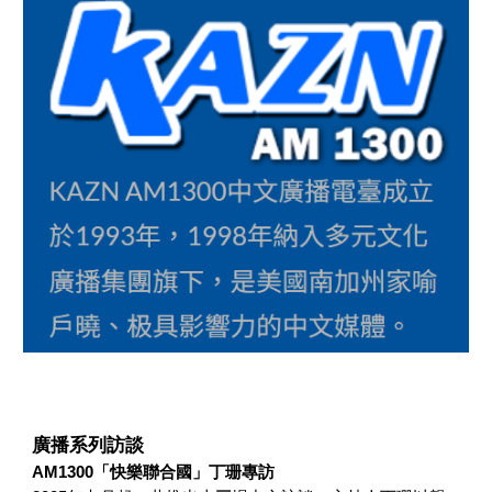
廣播系列訪談
AM1300
「
快樂聯合國
」
丁珊專訪