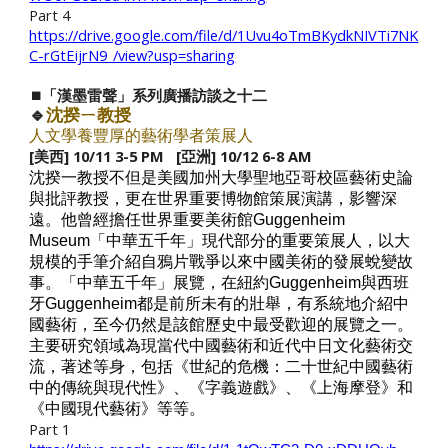
Part
4
https://drive.google.com/file/d/1Uvu4oTmBKydkNIVTi7NK
C-rGtEijrN9_/view?usp=sharing
⏹️「漢墨雷聲」系列廣播訪談之十二
🔹
沈揆ㄧ
教授
人文
學養
豐厚
的藝術學者策展人
[美西]
10
/1
1
3-5 PM [亞洲]
10
/1
2
6-8 AM
沈揆一教授不但是美國加州大學聖地亞哥校區藝術史論
與批評教授，更在世界重要博物館策展演講，影響深
遠。他曾經擔任世界重要美術館Guggenheim
Museum「中華五千年」現代部分的重要策展人，以大
規模的手筆介紹自鴉片戰爭以來中國美術的發展蛻變故
事。「中華五千年」展覽，在紐約Guggenheim與西班
牙Guggenheim都是前所未有的壯舉，有系統地介紹中
國藝術，至今仍然是該館歷史中最受歡迎的展覽之一。
主要研究領域為現當代中國藝術和近代中日文化藝術交
流，著述等身，包括《世紀的危機：二十世紀中國藝術
中的傳統與現代性》、《字義遊戲》、《上海摩登》和
《中國現代藝術》等等。
Part 1