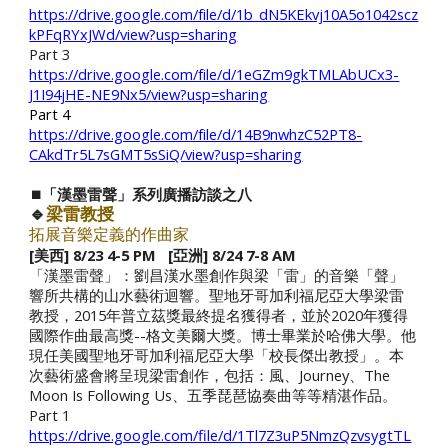
https://drive.google.com/file/d/1b_dN5KEkvj10A5o1042scz
kPFqRYxJWd/view?usp=sharing
Part 3
https://drive.google.com/file/d/1eGZm9gkTMLAbUCx3-
J1I94jHE-NE9Nx5/view?usp=sharing
Part 4
https://drive.google.com/file/d/14B9nwhzC52PT8-
CAkdTr5L7sGMT5sSiQ/view?usp=sharing
⏹️「漢墨雷聲」系列廣播訪談之八
🔹
梁雷教授
拓展音樂定義的作曲家
[美西] 8/23
4
-5 PM [亞洲] 8/24
7
-8 AM
「漢墨雷聲」：劉昌漢水墨創作與梁「雷」的音樂「聲」
響所共構的山水藝術迴響。聖地牙哥加利福尼亞大學梁雷
教授，2015年普立茲獎最終提名獲得者，並於2020年獲得
國際作曲最高獎--格文美爾大獎。博士畢業於哈佛大學。他
現任美國聖地牙哥加利福尼亞大學「校長傑出教授」。本
次藝術盛會將呈現梁雷創作，包括：風、Journey、The
Moon Is Following Us、五季琵琶協奏曲等等精湛作品。
Part 1
https://drive.google.com/file/d/1Tl7Z3uP5NmzQzvsygtTL