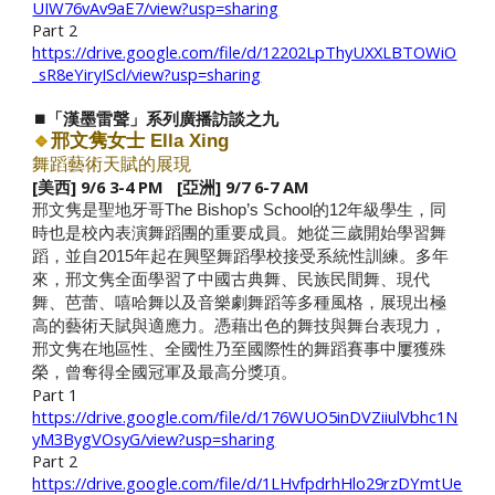
UIW76vAv9aE7/view?usp=sharing
Part 2
https://drive.google.com/file/d/12202LpThyUXXLBTOWiO
_sR8eYiryIScl/view?usp=sharing
⏹️「漢墨雷聲」系列廣播訪談之九
🔹
邢文隽女士
Ella Xing
舞蹈藝術天賦的
展現
[美西] 9/6
3
-
4
PM [亞洲] 9/7
6
-
7
AM
邢文隽是聖地牙哥The Bishop’s School的12年級學生，同
時也是校內表演舞蹈團的重要成員。她從三歲開始學習舞
蹈，並自2015年起在興堅舞蹈學校接受系統性訓練。多年
來，邢文隽全面學習了中國古典舞、民族民間舞、現代
舞、芭蕾、嘻哈舞以及音樂劇舞蹈等多種風格，展現出極
高的藝術天賦與適應力。憑藉出色的舞技與舞台表現力，
邢文隽在地區性、全國性乃至國際性的舞蹈賽事中屢獲殊
榮，曾奪得全國冠軍及最高分獎項。
Part 1
https://drive.google.com/file/d/176WUO5inDVZiiulVbhc1N
yM3BygVOsyG/view?usp=sharing
Part 2
https://drive.google.com/file/d/1LHvfpdrhHlo29rzDYmtUe