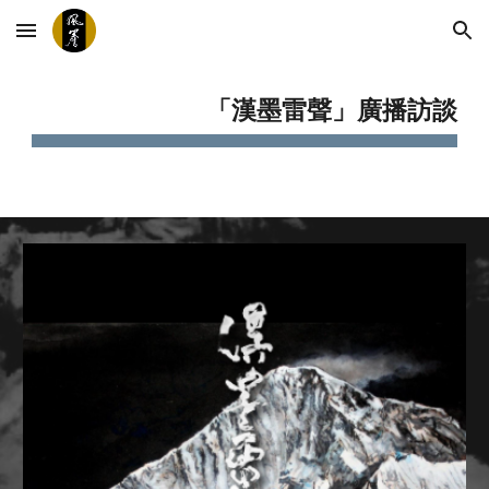
Skip to main content
Skip to navigation
「漢墨雷聲」廣播訪談