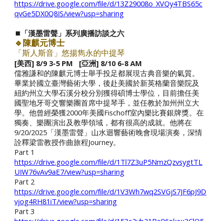
https://drive.google.com/file/d/13Z29008o_XVQy4TBS65c
qvGe5DX0Q8IS/view?usp=sharing
⏹️「漢墨雷聲」系列廣播訪談之六
🔹陳
麒
元博士
「斯人斯音」悠揚雋永的中提琴
[美西] 8/9 3-5 PM [亞洲] 8/10
6
-8 AM
儒雅謙和的陳麒元博士舉手投足都展現古典音樂的氣質。
畢業於國立臺灣藝術大學，後赴美國於新英格蘭音樂院及
紐約州立大學石溪分校分別獲得碩博士學位，目前擔任美
國聖地牙哥交響樂團首席中提琴手，並任教於加州州立大
學。他曾經榮獲2000年美國Fischoff室內樂比賽銀牌獎。在
獨奏、樂團演出及教學領域，都有很高的成就。他將在
9/20/2025「漢墨雷聲」山水迴響藝術晚會現場演奏，深情
詮釋梁雷教授作曲旅程Journey。
Part 1
https://drive.google.com/file/d/1Tl7Z3uP5NmzQzvsygtTL
UIW76vAv9aE7/view?usp=sharing
Part 2
https://drive.google.com/file/d/1V3Wh7wq2SVGjS7JF6pJ9D
vjog4RH81iT/view?usp=sharing
Part 3