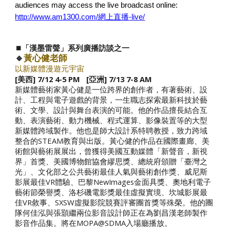
audiences may access the live broadcast online:
http://www.am1300.com/網上直播-live/
⏹️「漢墨雷聲」系列廣播訪談之
一
🔹
黃心健老師
以新媒體
漫遊元宇宙
[美西] 7/12 4-5 PM [亞洲] 7/13 7-8 AM
新媒體藝術家黃心健是一位跨界的創作者，有著藝術、設
計、工程與電子遊戲的背景，一生職志探索最新科技於藝
術、文學、設計與舞台表演的可能。他的作品擅長結合互
動、表演藝術、動力機械、程式運算、影像裝置等的大型
新媒體跨域製作。他也是師大設計系特聘教授，致力跨域
整合的STEAM教育與出版。黃心健的作品在國際畫廊、美
術館與藝術展展出，曾獲得美國互動媒體「新聲音，新視
界」首獎、美國博物館協會繆思獎、總統府頒贈「臺灣之
光」、文化部之公共藝術最佳人氣與藝術創作獎、威尼斯
影展最佳VR體驗、巴黎NewImages金面具獎、奧地利電子
藝術節榮譽獎、洛杉磯電影獎最佳虛擬實境、坎城影展最
佳VR敘事、SXSW虛擬影院競賽評審團首獎等殊榮。他的團
隊何佳泓與張顥繼兩位影音設計師正在為劉昌漢老師製作
影音作品集。將在MOPA@SDMA入場廳播放。