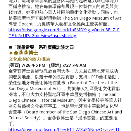
能力。這場眾星雲集的盛會因為她的超級魅力與組織能力
而循序推進。她在每個環節都展現一位製作人的遠見與實
踐力道。她不但熱心華人社區的藝術文化活動，同時，也
是美國聖地牙哥藝術博物館 The San Diego Museum of Art
導覽 Docent，力促將華人藝術文化推向主流美術館。
https://drive.google.com/file/d/1aFMDXrg_yOnum3FLZ_P
TE1r5xUl7aGmn/view?usp=sharing
⏹️
「漢墨雷聲」系列廣播訪談之
四
🔹金蓉蓉博士
文化藝術的致力推廣
[美西] 7/26 4-5 PM [亞洲] 7/27 7-8 AM
金蓉蓉博士曾經執教於台灣大學，與夫君在聖地牙哥成功
開發房地產。以幾十年的長期貢獻，支持UCSD藝術活動，
榮任聖地牙哥藝術博物館董事（Board of Trustee at the
San Diego Museum of Art）。對於華人社區藝術文化貢獻
深遠，不但大力支持聖地牙哥中華歷史博物館（The San
Diego Chinese Historical Museum）與中文學校等等華人社
區公益藝術文化各項事工，也是聖地牙哥中華藝術文化學
會董事（Board member of the San Diego Chinese Art and
Cultural Society）。金蓉蓉博士是「漢墨雷聲」的重要推
手。
https://drive.google.com/file/d/1Tl7Z3uP5NmzQzvsygtTL