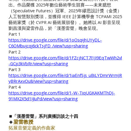
出。作品榮獲 2025年數位藝術學生競賽——未來臆想
（Speculative Futures）冠軍、2025年繆思設計獎（金獎）
人工智慧類別獎項，並獲得 IEEE 計算機學會 TCPAMI 2025
藝術家獎（於 CVPR AI 藝術展頒發）。她將以 AI 影音呈現
劉昌漢與梁雷作品，於「漢墨雷聲」晚會呈現。
Part 1
https://drive.google.com/file/d/1oOsqijhUYyDL-
C6OMbujcqj6ckTsjFD_/view?usp=sharing
Part 2
https://drive.google.com/file/d/1FZcjNCT7l1JI9EqTwWh2vl
-GCp3kVbRr/view?usp=sharing
Part 3
https://drive.google.com/file/d/1iaEnfSjs_uBiLYDmrWrmJR
yBRrAxvOu8/view?usp=sharing
Part 4
https://drive.google.com/file/d/1-W-TiqUGKAKMThDJ-
91MX2X5d1IjluPd/view?usp=sharing
⏹️「漢墨雷聲」系列廣播訪談之十
四
🔹
梁雷教授
拓展音樂定義的作曲家