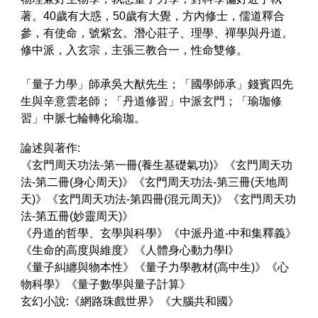
著。40歲有大惑，50歲有大覺，方內修士，儒道釋合
參，有使命，號紫玄。潛心莊子、理學、禪學與丹道。
修中派，入玄宗，主張三教合一，性命雙修。
「量子力學」師承吳大猷先生；「國學師承」錢賓四先
生與辛意雲老師；「丹道修習」中派玄門；「瑜珈修
習」中脈七輪轉化瑜珈。
論述與著作:
《玄門周天功法-第一冊(養生基礎氣功)》《玄門周天功
法-第二冊(身心周天)》《玄門周天功法-第三冊(天地周
天)》《玄門周天功法-第四冊(混元周天)》《玄門周天功
法-第五冊(妙靈周天)》
《丹道的哲學、玄學與科學》《中派丹道-中和集釋義》
《生命的高度與維度》《人體身心動力學I》
《量子糾纏與物本性》《量子力學教材(高中生)》《心
物科學》《量子數學與量子計算》
玄幻小說:《網路珠戲世界》《大腦共和國》