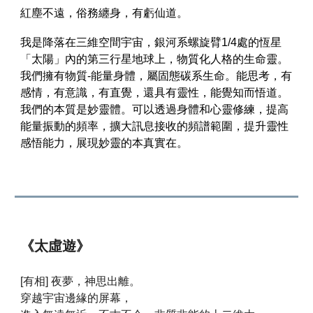
紅塵不遠，俗務纏身，有虧仙道。
我是降落在三維空間宇宙，銀河系螺旋臂1/4處的恆星
「太陽」內的第三行星地球上，物質化人格的生命靈。
我們擁有物質-能量身體，屬固態碳系生命。能思考，有
感情，有意識，有直覺，還具有靈性，能覺知而悟道。
我們的本質是妙靈體。可以透過身體和心靈修練，提高
能量振動的頻率，擴大訊息接收的頻譜範圍，提升靈性
感悟能力，展現妙靈的本真實在。
《太虛遊》
[有相] 夜夢，神思出離。
穿越宇宙邊緣的屏幕，