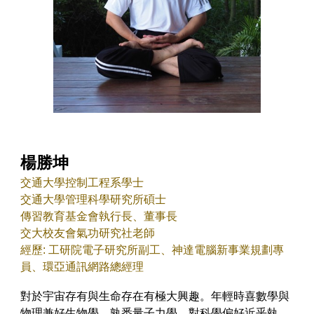
楊勝坤
交通大學控制工程系學士
交通大學
管理科學研究所
碩士
傳習教育基金會執行長、董事長
交大校友會氣功研究社老師
經歷: 工研院電子研究所副工
、
神達電腦新事業規劃專
員
、
環亞通訊網路總經理
對於宇宙存有與生命存在有極大興趣。年輕時喜數學與
物理兼好生物學，孰悉量子力學，對科學偏好近乎執