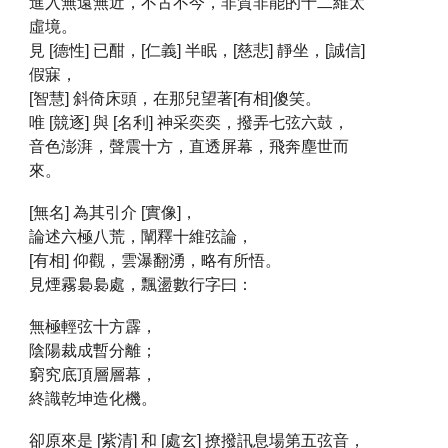
進入無遠無近，不古不今，非質非能的十二維太
虛境。
見 [德性] 已酣，[仁義] 半眠，[慈悲] 靜坐，[誠信]
假寐，
[智慧] 斜倚床頭，在那兒望著[有相]傻笑。
唯 [競逐] 與 [名利] 神采奕奕，撥弄七弦六鼓，
音色澎湃，聲震十方，直透屏幕，飛奔塵世而
來。
[無名] 為其引介 [實像]，
論述六極八荒，闡釋十維弦論，
[有相] 仰觀，雲瀑翻湧，略有所悟。
見煙霧裊裊處，飄盪數行字曰：
無極輕弦十方霹，
陰陽裁成暫分離；
窮究底頂層層幕，
終識乾坤造化機。
卻原來是 [紫清] 和 [處玄] 撩撥訊息場第五弦音，