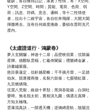
破缺，各自獲得註記，落實了性情，有：X空間、
Y空間、Z空間、時間；質能、電荷、色荷、弱
荷；訊息、符碼、意念、邏輯，等十二性情使
者，拉出十二維宇宙，各自狂奔飛躍，大開大闔
揮撒將去。沒有任何維度捲曲，萎頓在普郎克尺
度內。
《太虛證道行 · 鴻蒙卷》
夢入玄關牖，神遊十二扉；晶壁映宿業，弦隙漏
星輝。德酣臥雲榻，仁羲倚闌寐；禮樂縛金篆，
詩書鏽紫薇。
慈目垂蓮定，信鼾撼星帷；千手摘月窟，一足踏
劫灰。競逐撥商徵，名裂六鼓催；七竅噴虹蜃，
九宮燃燐飛。
弦震八荒裂，維崩十界頹；黑洞吞龍籟，白洞吐
嬰啼。無名指太初，實相演九圍；偶遇古真降，
方知太極瑰。
雲瀑瀉真訣，一隙透天機；逆熵縛星軌，陰陽浣