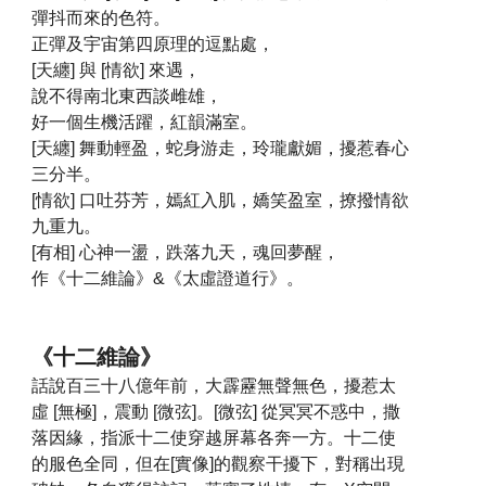
彈抖而來的色符。
正彈及宇宙第四原理的逗點處，
[天纏] 與 [情欲] 來遇，
說不得南北東西談雌雄，
好一個生機活躍，紅韻滿室。
[天纏] 舞動輕盈，蛇身游走，玲瓏獻媚，擾惹春心
三分半。
[情欲] 口吐芬芳，嫣紅入肌，嬌笑盈室，撩撥情欲
九重九。
[有相] 心神一盪，跌落九天，魂回夢醒，
作《十二維論》&《太虛證道行》。
《
十二維論
》
話說百三十八億年前，大霹靂無聲無色，擾惹太
虛 [無極]，震動 [微弦]。[微弦] 從冥冥不惑中，撒
落因緣，指派十二使穿越屏幕各奔一方。十二使
的服色全同，但在[實像]的觀察干擾下，對稱出現