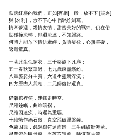
***********
跌落紅塵的我們，正如[有相]一般，放不下 [競逐]
與 [名利] ，放不下心中 [情欲] 糾葛。
情牽夢迴，親情友情，甜蜜美好的羈絆。仍在俗
世碰撞流轉，徘迴流連，不知歸路。
何時方能放下情仇牽絆，貪嗔癡欲，心無罣礙，
返還童真。
一著此生似穿衣，三千盤旋下凡塵；
五十春秋繁華過，七九歲痕盡繽紛。
八重婆娑分主賓，六道生靈競浮沉；
四方歷盡人我相，二元歸復好還真。
貓骸棺裡笑，迷蝶走時空。
尺縮鐘眠，曲維暗褶，
尺縮因速疾，時遲為重驅。
十維蜷作媧石竅，真空漲破涅槃鐘。
色荷囚籠，怨魅銜符遁虛縫，三生繩絞斷鴻蒙。
星塵瀉作甲骨痕，光落不還處，時沉萬古流。