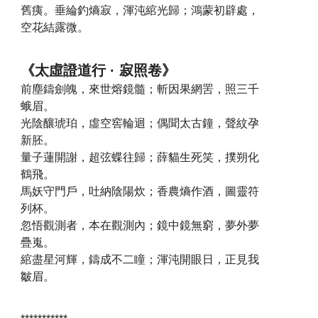
舊痍。垂綸釣熵寂，渾沌綰光歸；鴻蒙初辟處，
空花結露微。
《太虛證道行 · 寂照卷》
前塵鑄劍魄，來世熔鏡髓；斬因果網罟，照三千
蛾眉。
光陰釀琥珀，虛空窖輪迴；偶聞太古鐘，聲紋孕
新胚。
量子蓮開謝，超弦蝶往歸；薛貓生死笑，撲朔化
鶴飛。
馬妖守門戶，吐納陰陽炊；香農熵作酒，圖靈符
列杯。
忽悟觀測者，本在觀測內；鏡中鏡無窮，夢外夢
疊嵬。
綰盡星河輝，鑄成不二瞳；渾沌開眼日，正見我
皺眉。