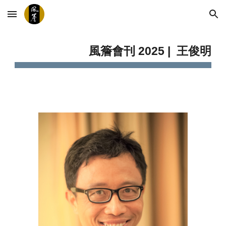
Skip to main content
Skip to navigation
風簷會刊 202
5
|
王俊明