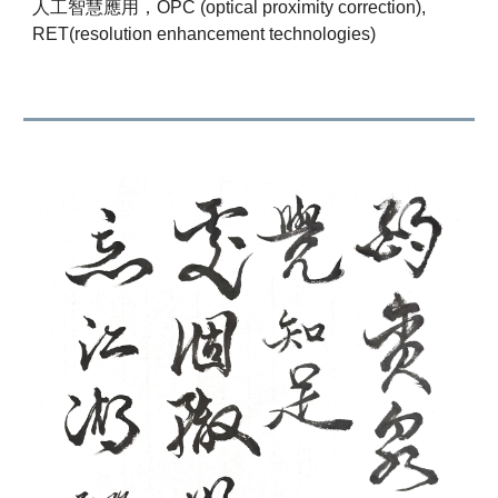
人工智慧應用，OPC (optical proximity correction),
RET(resolution enhancement technologies)