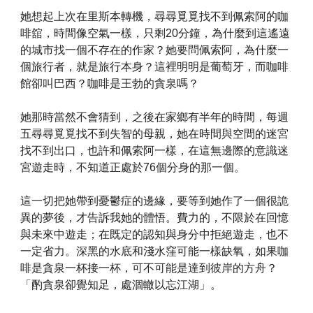
她想起上次在里斯本轉機，尋尋覓覓找不到佩索阿的咖
啡舘，時間像空氣一樣，只剩20分鐘，為什麼到這遙遠
的城市找一個不存在的作家？她要問佩索阿，為什麼一
個旅行者，就是旅行本身？這裡明明是葡萄牙，而咖啡
館卻叫巴西？咖啡是王勃的貪泉嗎？
她那時當然不會猜到，之後在家鄉有半年的時間，每週
五尋尋覓覓找不到失智的母親，她在時間與空間的迷宮
找不到出口，也許和佩索阿一樣，在這無邊際的意識迷
宮遊走時，不知道正處於76個分身的那一個。
這一切把她帶到憂鬱症的邊緣，要等到她作了一個很詭
異的夢後，才告訴我她的體悟。費力的，不限於在回憶
與未來中遊走；在既定的認知與身分中拒絕遊走，也不
一定省力。深黑的水底和淺水窪可能一樣缺氧，如果咖
啡是貪泉一杯接一杯，可不可能是達到彼岸的方舟？
「酌貪泉卻覺知足，處涸轍以忘江湖」。