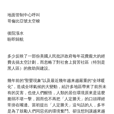
地面管制中心呼叫
哥倫比亞號太空梭
後院漲水
盼即歸航
多少反映了一部份美國人民批評政府每年花費龐大的經
費去搞太空計劃，而忽略了對社會上貧苦社區（特別是
黑人區）的救助與建設。
幾年前的“聖嬰現象”以及最近幾年越来越嚴重的“全球暖
化”，造成全球氣候的大變動，給許多地區帶來了前所未
有的災害，也使人們醒悟，人類的居住環境原來是這麼
脆弱不堪一擊，因而也不再把「人定勝天」的口頭禪經
常掛在嘴邊。當初提出「人定勝天」這句話的人，多半
是為了鼓勵人們同惡劣的環境奮鬥。卻沒想到讓越來越