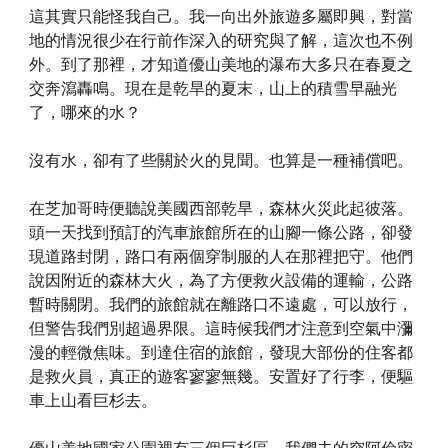
這其實只能怪我自己。我一向出外旅遊多屬即興，對當
地的情況很少在行前作深入的研究與了解，這次也不例
外。到了那裡，才知道優山美地的瀑布大多只在春夏之
交奔瀉轟鳴。現在是乾旱的夏末，山上的積雪早融光
了，哪來的水？
沒有水，卻有了些關於火的見聞。也算是一種補償吧。
在芝加哥時便聽說美國西部乾旱，森林火災此起彼落。
頭一天找到預訂的汽車旅館所在的山腳一條公路，卻發
現道路封閉，路口有兩個穿制服的人在那裡把守。他們
說因附近的森林大火，為了方便救火設備的運輸，公路
暫時關閉。我們的旅館就在離路口不遠處，可以放行，
但警告我們別超過界限。這時候我們才注意到空氣中瀰
漫的輕微焦味。到達住宿的旅館，發現大部份的住客都
是救火員，真正的遊客寥寥無幾。安置好了行李，便驅
車上山看巨杉去。