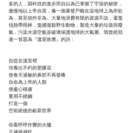
多的人，因科技的進步而自以為已掌握了宇宙的秘密，
傲慢地以上帝自居，像一個暴發戶般在這地球上為所欲
為，甚至胡作非為。大量地浪費有限的資源不說，還濫
伐熱帶雨林，濫捕濫殺野生動物，製造大量的垃圾與廢
氣，污染水源空氣並破壞保護地球的大氣層。我曾經寫
過一首題為『溫室效應』的詩﹕
自從在溫室裡
培養出不朽的塑膠花
使春天過敏的鼻腔不再發癢
自命為上帝的人類
便處心積慮
要用不銹鋼
打造一個
空前絕後的嶄新世界
你看呼呼作響的火爐
正越燒越旺