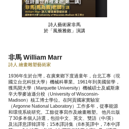
詩人藝術家
非馬
於「風簷雅敘」演講
非馬 William Marr
詩人 繪畫雕塑藝術家
1936年生於台灣，在廣東鄉下度過童年，台北工專（現
國立台北科技大學）機械科畢業。1961年到美國留學，
獲馬開大學（Marquette University）機械碩士及威斯康
辛大學麥迪遜分校（University of Wisconsin-
Madison）核工博士學位。在阿貢國家實驗室
（Argonne National Laboratory）工作多年，從事能源
和環境系統研究。工餘從事寫作及繪畫雕塑。 他共出版
了30多本個人詩選，包括中文、英文、雙語（中/英）
及法譯意譯韓譯等；15本譯詩集（8本英譯中，7本中譯