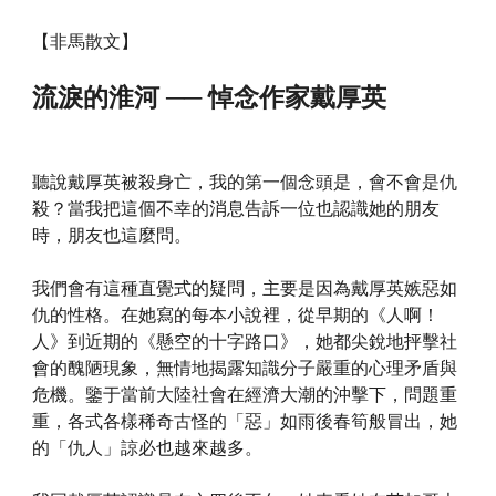
【非馬散文】
流淚的淮河 ── 悼念作家戴厚英
聽說戴厚英被殺身亡，我的第一個念頭是，會不會是仇
殺？當我把這個不幸的消息告訴一位也認識她的朋友
時，朋友也這麼問。
我們會有這種直覺式的疑問，主要是因為戴厚英嫉惡如
仇的性格。在她寫的每本小說裡，從早期的《人啊！
人》到近期的《懸空的十字路口》，她都尖銳地抨擊社
會的醜陋現象，無情地揭露知識分子嚴重的心理矛盾與
危機。鑒于當前大陸社會在經濟大潮的沖擊下，問題重
重，各式各樣稀奇古怪的「惡」如雨後春筍般冒出，她
的「仇人」諒必也越來越多。