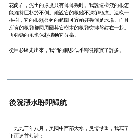
花崗石，泥土的厚度只有薄薄幾吋。我說這樣淺的根怎
能維持巨杉於不倒。她說它的根雖不深卻極廣。這樣一
棵樹，它的根鬚蔓延的範圍可容納好幾個足球場。而且
所有的根鬚都同周圍其它樹木的根鬚交纏盤錯在一起。
再強勁的風也休想撼動它分毫。
從巨杉區走出來，我們的腳步似乎穩健踏實了許多。
後院漲水盼即歸航
一九九三年八月，美國中西部大水，災情慘重，我寫了
下面這首短詩﹕