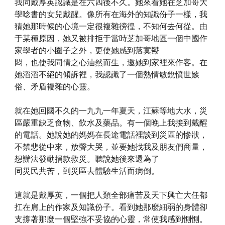
我同戴厚英認識是在六四後不久。她來看她在芝加哥大
學唸書的女兒戴醒。像所有在海外的知識份子一樣，我
猜她那時候的心境一定很複雜徬徨，不知何去何從。由
于某種原因，她又被排拒于當時芝加哥地區一個中國作
家學者的小圈子之外，更使她感到落寞鬱
悶，也使我同情之心油然而生，邀她到家裡來作客。在
她滔滔不絕的傾訴裡，我認識了一個熱情敏銳憤世嫉
俗、矛盾複雜的心靈。
就在她回國不久的一九九一年夏天，江蘇等地大水，災
區嚴重缺乏食物、飲水及藥品。有一個晚上我接到戴醒
的電話。她說她的媽媽在長途電話裡談到災區的慘狀，
不禁悲從中來，放聲大哭，並要她找我及朋友們商量，
想辦法發動捐款救災。聽說她後來還為了
同災民共苦，到災區去體驗生活而病倒。
這就是戴厚英，一個把人類全部痛苦及天下興亡大任都
扛在肩上的作家及知識份子。看到她那麼細弱的身體卻
支撐著那麼一個堅強不妥協的心靈，常使我感到惻惻。