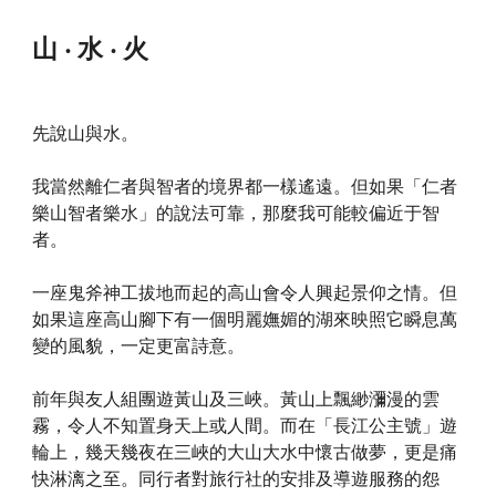
山 ‧ 水 ‧ 火
先說山與水。
我當然離仁者與智者的境界都一樣遙遠。但如果「仁者
樂山智者樂水」的說法可靠，那麼我可能較偏近于智
者。
一座鬼斧神工拔地而起的高山會令人興起景仰之情。但
如果這座高山腳下有一個明麗嫵媚的湖來映照它瞬息萬
變的風貌，一定更富詩意。
前年與友人組團遊黃山及三峽。黃山上飄緲瀰漫的雲
霧，令人不知置身天上或人間。而在「長江公主號」遊
輪上，幾天幾夜在三峽的大山大水中懷古做夢，更是痛
快淋漓之至。同行者對旅行社的安排及導遊服務的怨