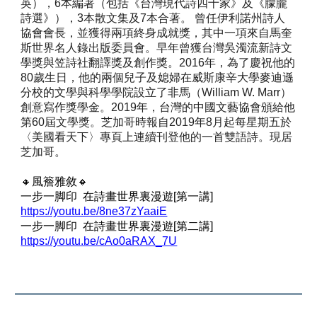
英），6本編著（包括《台灣現代詩四十家》及《朦朧
詩選》），3本散文集及7本合著。 曾任伊利諾州詩人
協會會長，並獲得兩項終身成就獎，其中一項來自馬奎
斯世界名人錄出版委員會。早年曾獲台灣吳濁流新詩文
學獎與笠詩社翻譯獎及創作獎。2016年，為了慶祝他的
80歲生日，他的兩個兒子及媳婦在威斯康辛大學麥迪遜
分校的文學與科學學院設立了非馬（William W. Marr）
創意寫作獎學金。2019年，台灣的中國文藝協會頒給他
第60屆文學獎。芝加哥時報自2019年8月起每星期五於
〈美國看天下〉專頁上連續刊登他的一首雙語詩。現居
芝加哥。
🔸風簷雅敘🔸
一步一脚印 在詩畫世界裏漫遊[第一講]
https://youtu.be/8ne37zYaaiE
一步一脚印 在詩畫世界裏漫遊[第二講]
https://youtu.be/cAo0aRAX_7U