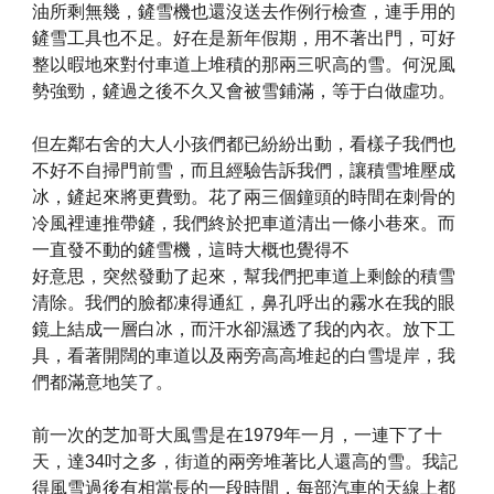
油所剩無幾，鏟雪機也還沒送去作例行檢查，連手用的
鏟雪工具也不足。好在是新年假期，用不著出門，可好
整以暇地來對付車道上堆積的那兩三呎高的雪。何況風
勢強勁，鏟過之後不久又會被雪鋪滿，等于白做虛功。
但左鄰右舍的大人小孩們都已紛紛出動，看樣子我們也
不好不自掃門前雪，而且經驗告訴我們，讓積雪堆壓成
冰，鏟起來將更費勁。花了兩三個鐘頭的時間在刺骨的
冷風裡連推帶鏟，我們終於把車道清出一條小巷來。而
一直發不動的鏟雪機，這時大概也覺得不
好意思，突然發動了起來，幫我們把車道上剩餘的積雪
清除。我們的臉都凍得通紅，鼻孔呼出的霧水在我的眼
鏡上結成一層白冰，而汗水卻濕透了我的內衣。放下工
具，看著開闊的車道以及兩旁高高堆起的白雪堤岸，我
們都滿意地笑了。
前一次的芝加哥大風雪是在1979年一月，一連下了十
天，達34吋之多，街道的兩旁堆著比人還高的雪。我記
得風雪過後有相當長的一段時間，每部汽車的天線上都