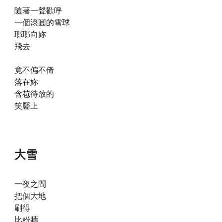
隨著一聲歡呼
一個滾圓的雪球
瑯瑯向妳
飛去
竟不偏不倚
落在妳
含苞待放的
笑靨上
大雪
一夜之間
把個大地
刷得
比粉牆