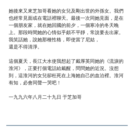
她後來又來芝加哥看她的女兒及剛出世的外孫女。我們
也經常見面或在電話裡聊天。最後一次同她見面，是在
一個朋友家，就在她回國的前夕，一個寒冷的冬天晚
上。那段時間她的心情似乎頗不平靜，常說要去出家。
我笑話她，說她那種性格，即使當了尼姑，
還是不得清淨。
這個夏天，長江大水使我想起了戴厚英同她的《流淚的
淮河》，正要打個電話給戴醒，問問她的近況。沒想
到，這淮河的女兒卻枉死在上海她自己的血泊裡。淮河
有知，必會同聲一哭吧！
一九九六年八月二十九日 于芝加哥