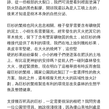
跡。從一些根部的大裂口，我們可清楚看到裡面塗滿了
防火防蟲的黑色黏膠。開頭我還以為是人工噴上去的，
後來才知道是樹木本身的自然分泌。
巨杉的繁殖也同火息息相關。種子發芽需要含有礦物質
的泥土，小樹生長需要陽光。經常發生的天火把其它的
草木燒光，留下了含有豐富礦物質的焦土，給巨杉的傳
種接代提供了有利的環境。我們在地上撿到幾粒杉果，
表皮非常堅硬。在大火的燒烤下，這些堅
硬的杉果紛紛爆裂，小小的種子們便迸落在肥沃的土地
上。有比這更神妙的安排嗎？從前人們一碰到森林發生
大火，便趕緊撲救。現在明白了這種舉措有時反而會阻
礙巨杉的繁殖，國家公園因此製訂了一套選擇性的救火
方案。除此之外，還有模擬天然大火的區域性放火計
劃，為巨杉的繁殖製造有利的環境並改良森林的生態平
衡及整體健康。
支撐幾百呎高的巨杉，一定需要很深的根吧？我問旁邊
一位公園管理員。她說很淺很淺，因為優山美地到處是