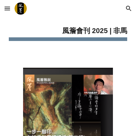
Skip to main content
Skip to navigation
風簷會刊 202
5
| 非馬