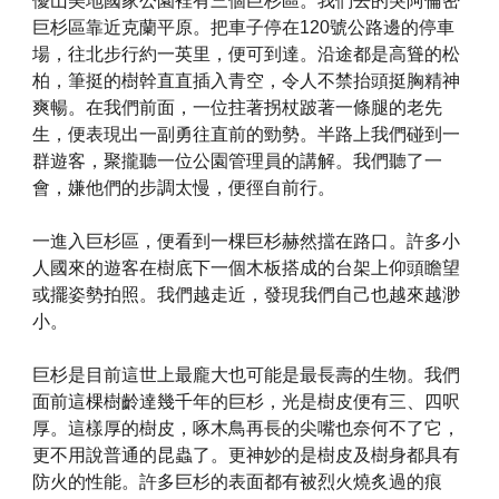
優山美地國家公園裡有三個巨杉區。我們去的突阿倫密
巨杉區靠近克蘭平原。把車子停在120號公路邊的停車
場，往北步行約一英里，便可到達。沿途都是高聳的松
柏，筆挺的樹幹直直插入青空，令人不禁抬頭挺胸精神
爽暢。在我們前面，一位拄著拐杖跛著一條腿的老先
生，便表現出一副勇往直前的勁勢。半路上我們碰到一
群遊客，聚攏聽一位公園管理員的講解。我們聽了一
會，嫌他們的步調太慢，便徑自前行。
一進入巨杉區，便看到一棵巨杉赫然擋在路口。許多小
人國來的遊客在樹底下一個木板搭成的台架上仰頭瞻望
或擺姿勢拍照。我們越走近，發現我們自己也越來越渺
小。
巨杉是目前這世上最龐大也可能是最長壽的生物。我們
面前這棵樹齡達幾千年的巨杉，光是樹皮便有三、四呎
厚。這樣厚的樹皮，啄木鳥再長的尖嘴也奈何不了它，
更不用說普通的昆蟲了。更神妙的是樹皮及樹身都具有
防火的性能。許多巨杉的表面都有被烈火燒炙過的痕