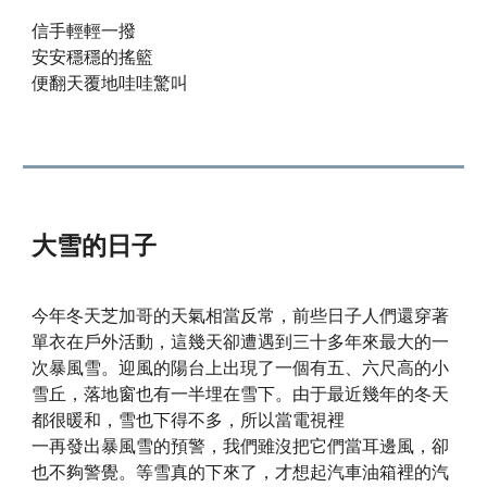
信手輕輕一撥
安安穩穩的搖籃
便翻天覆地哇哇驚叫
大雪的日子
今年冬天芝加哥的天氣相當反常，前些日子人們還穿著
單衣在戶外活動，這幾天卻遭遇到三十多年來最大的一
次暴風雪。迎風的陽台上出現了一個有五、六尺高的小
雪丘，落地窗也有一半埋在雪下。由于最近幾年的冬天
都很暖和，雪也下得不多，所以當電視裡
一再發出暴風雪的預警，我們雖沒把它們當耳邊風，卻
也不夠警覺。等雪真的下來了，才想起汽車油箱裡的汽