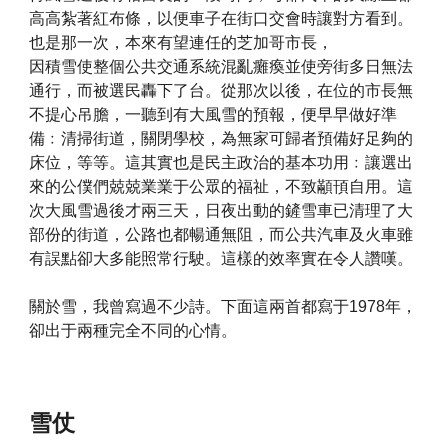
高高紮著紅布條，以便車子在街口交會時讓對方看到。
也是那一次，本來有望連任的芝加哥市長，
因積雪使整個公共交通系統混亂癱瘓並使旁街多日無法
通行，而被選民轟下了台。從那次以後，在位的市長無
不提心吊膽，一聽到有大風雪的預報，便早早做好準
備﹕清掃街道，關閉學校，為無家可歸者預備好足夠的
床位，等等。這其實也是民主政治的基本功用﹕讓選出
來的公僕們兢兢業業于公眾的福祉，不致顢頇自用。這
次大風雪過後才兩三天，日夜出動的鏟雪車已清理了大
部份的街道，公路也都暢通無阻，而公共汽車及火車雖
有誤點卻大多能照常行駛。這樣的效率實在令人讚嘆。
關於雪，我曾寫過不少詩。下面這兩首都寫于1978年，
卻出于兩種完全不同的心情。
雪仗