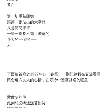
還白
讓一切重新開始
讓第一張貼出的大字報
只是簡簡單單
一筆一劃都不苟且潦草的
斗大的一個字 ──
人
下面這首寫於1997年的〈春雪〉，則記錄我在窗邊看雪
懷念遠方友人的心情，在寒冷中透著舒適的暖意：
愛做夢的你
此刻想必嘴邊漾著甜笑