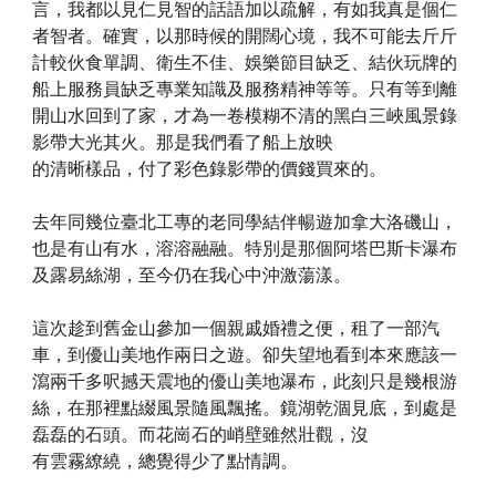
言，我都以見仁見智的話語加以疏解，有如我真是個仁
者智者。確實，以那時候的開闊心境，我不可能去斤斤
計較伙食單調、衛生不佳、娛樂節目缺乏、結伙玩牌的
船上服務員缺乏專業知識及服務精神等等。只有等到離
開山水回到了家，才為一卷模糊不清的黑白三峽風景錄
影帶大光其火。那是我們看了船上放映
的清晰樣品，付了彩色錄影帶的價錢買來的。
去年同幾位臺北工專的老同學結伴暢遊加拿大洛磯山，
也是有山有水，溶溶融融。特別是那個阿塔巴斯卡瀑布
及露易絲湖，至今仍在我心中沖激蕩漾。
這次趁到舊金山參加一個親戚婚禮之便，租了一部汽
車，到優山美地作兩日之遊。卻失望地看到本來應該一
瀉兩千多呎撼天震地的優山美地瀑布，此刻只是幾根游
絲，在那裡點綴風景隨風飄搖。鏡湖乾涸見底，到處是
磊磊的石頭。而花崗石的峭壁雖然壯觀，沒
有雲霧繚繞，總覺得少了點情調。