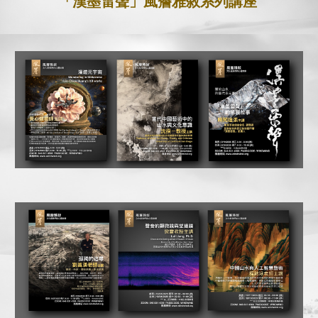
風簷雅敘系列講座
「漢墨雷聲」