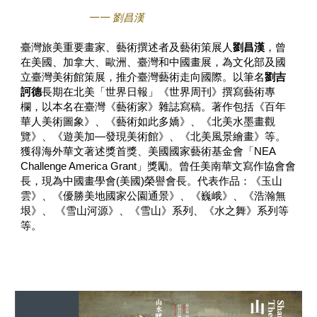
一一 劉昌漢
臺灣旅美重要畫家、藝術撰述者及藝術策展人
劉昌漢
，曾
在美國、加拿大、歐洲、臺灣和中國畫展，為文化部及國
立臺灣美術館策展，推介臺灣藝術走向國際。以筆名
劉吉
訶德
長期在北美「世界日報」《世界周刊》撰寫藝術專
欄，以本名在臺灣《藝術家》雜誌寫稿。著作包括《百年
華人美術圖象》、《藝術如此多嬌》、《北美水墨畫觀
覽》、《遊美加—發現美術館》、《北美風景繪畫》等。
獲得海外華文著述獎首獎、美國國家藝術基金會「NEA
Challenge America Grant」獎勵。曾任美南華文寫作協會會
長，現為中國畫學會(美國)榮譽會長。代表作品：《玉山
雲》、《優勝美地國家公園通景》、《巍峨》、《浩瀚無
垠》、 《雪山河源》、《雪山》系列、《水之舞》系列等
等。