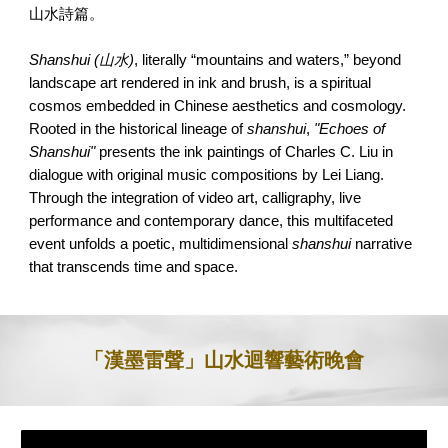
山水詩篇。
Shanshui (山水)
, literally “mountains and waters,” beyond
landscape art rendered in ink and brush, is a spiritual
cosmos embedded in Chinese aesthetics and cosmology.
Rooted in the historical lineage of
shanshui
,
"Echoes of
Shanshui"
presents the ink paintings of Charles C. Liu in
dialogue with original music compositions by Lei Liang.
Through the integration of video art, calligraphy, live
performance and contemporary dance, this multifaceted
event unfolds a poetic, multidimensional
shanshui
narrative
that transcends time and space.
「漢墨雷聲」山水迴響藝術晚會