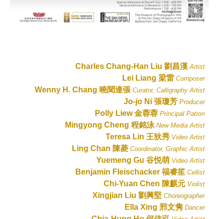
Charles Chang-Han Liu 劉昌漢
Artist
Lei Liang 梁雷
Composer
Wenny H. Chang 曉聞達張
Curator, Calligraphy Artist
Jo-jo Ni 張瓊芳
Producer
Polly Liew 金蓉蓉
Principal Patron
Mingyong Cheng 程銘泳
New Media Artist
Teresa Lin 王狄秀
Video Artist
Ling Chan 陳菱
Coordinator, Graphic Artist
Yuemeng Gu 谷悦萌
Video Artist
Benjamin Fleischacker 福睿笙
Cellist
Chi-Yuan Chen 陳麒元
Violist
Xingjian Liu 劉興堅
Choreographer
Ella Xing 邢文隽
Dancer
Chia-Hung Ho
何佳泓