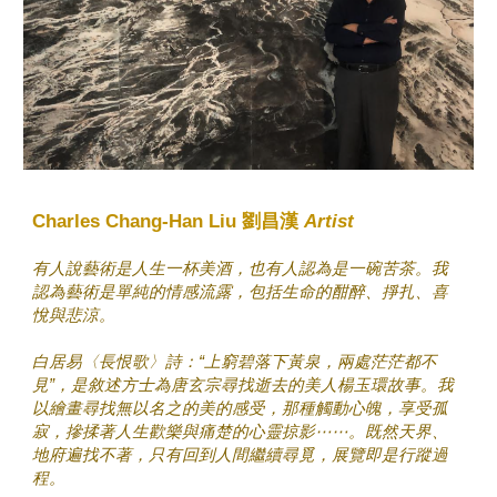
Charles Chang-Han Liu 劉昌漢
Artist
有人說藝術是人生一杯美酒，也有人認為是一碗苦茶。我
認為藝術是單純的情感流露，包括生命的酣醉、掙扎、喜
悅與悲涼。
白居易〈長恨歌〉詩：“上窮碧落下黃泉，兩處茫茫都不
見”，是敘述方士為唐玄宗尋找逝去的美人楊玉環故事。我
以繪畫尋找無以名之的美的感受，那種觸動心魄，享受孤
寂，摻揉著人生歡樂與痛楚的心靈掠影⋯⋯。既然天界、
地府遍找不著，只有回到人間繼續尋覓，展覽即是行蹤過
程。