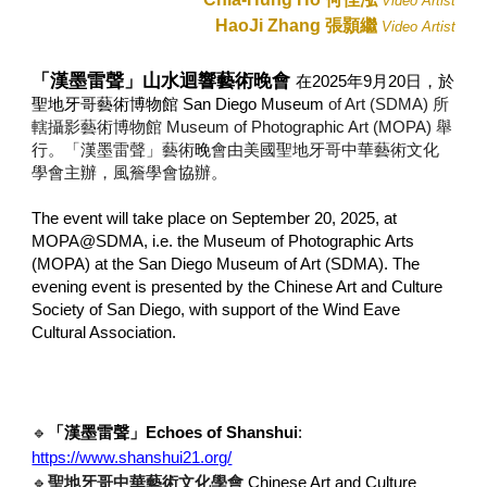
Video Artist
HaoJi Zhang 張顥繼
Video Artist
「漢墨雷聲」山水迴響藝術晚會
在2025年9月20日，於
聖地牙哥藝術博物館 San Diego Museum
of Art (SDMA) 所
轄攝影藝術博物館 Museum of Photographic Art (MOPA) 舉
行。「漢墨雷聲」藝術
晚
會由美國聖地牙哥中華藝術文化
學會主辦，風簷學會協辦。
The event will take place on September 20, 2025, at
MOPA@SDMA, i.e. the Museum of Photographic Arts
(MOPA) at the San Diego Museum of Art (SDMA).
The
evening
even
t
is presented by the Chinese Art and Culture
Society of San Diego, with support
of
the Wind Eave
Cultural Association.
🔹
「漢墨雷聲」Echoes of Shanshui
:
https://www.shanshui21.org/
🔹
聖地牙哥中華藝術文化學會
Chinese Art and Culture