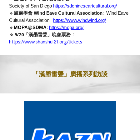
Society of San Diego
https://sdchineseartcultural.org/
🔹
風簷學會 Wind Eave Cultural Association
: Wind Eave
Cultural Association:
https://www.windwind.org/
🔹
MOPA@SDMA
:
https://mopa.org/
🔹
：
9/20「漢墨雷聲」晚會票務
https://www.shanshui21.org/tickets
「漢墨雷聲」
廣播系列訪談