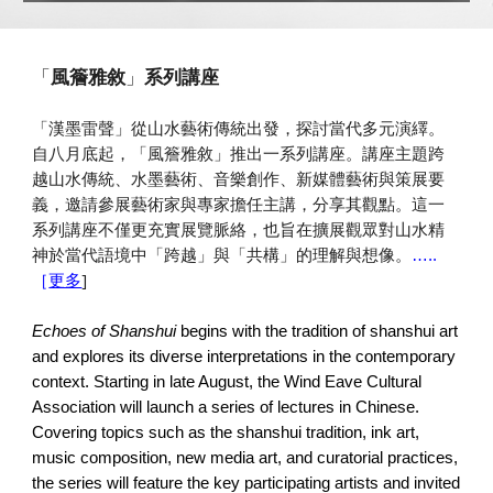
「
風簷雅敘
」
系列講座
「漢墨雷聲」從山水藝術傳統出發，探討當代多元演繹。
自八月底起，
「風簷雅敘」
推出一系列講座
。
講座主題跨
越
山水傳統、
水墨藝術、音樂創作、新媒體藝術
與
策展要
義，邀請參展藝術家與專家擔任主講，分享其觀點。這一
系列講座不僅更充實展覽脈絡，也旨在擴展觀眾對山水精
神於當代語境中「跨越」與「共構」的理解與想像。
…..
]
［
更多
Echoes of Shanshui
begins with the tradition of shanshui art
and explores its diverse interpretations in the contemporary
context. Starting in late August, the Wind Eave Cultural
Association will launch a series of lectures in Chinese.
Covering topics such as the shanshui tradition, ink art,
music composition, new media art, and curatorial practices,
the series will feature the key participating artists and invited