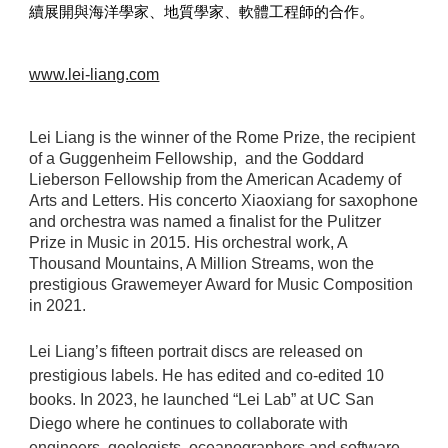
續展開與海洋學家、地質學家、軟體工程師的合作。
www.lei-liang.com
Lei Liang is the winner of the Rome Prize, the recipient
of a Guggenheim Fellowship, and the Goddard
Lieberson Fellowship from the American Academy of
Arts and Letters. His concerto Xiaoxiang for saxophone
and orchestra was named a finalist for the Pulitzer
Prize in Music in 2015. His orchestral work, A
Thousand Mountains, A Million Streams, won the
prestigious Grawemeyer Award for Music Composition
in 2021.
Lei Liang’s fifteen portrait discs are released on
prestigious labels. He has edited and co-edited 10
books. In 2023, he launched “Lei Lab” at UC San
Diego where he continues to collaborate with
engineers, geologists, oceanographers and software