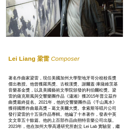
Lei Liang 梁雷
Composer
著名作曲家梁雷，現任美國加州大學聖地牙哥分校校長獎
傑出教授。他曾獲羅馬獎、古根漢獎、謝爾蓋·庫薩維茨基
音樂基金獎，以及美國藝術文學院頒發的利伯爾松獎。梁
雷的薩克斯風與交響樂團作品《瀟湘》獲2015年普立茲作
曲獎最終提名。2021年，他的交響樂團作品《千山萬水》
獲得國際作曲最高獎－葛文美爾大獎。拿索斯等唱片公司
發行梁雷的十五張作品專輯。他編了十本著作，發表中英
文文章五十餘篇。他的上百部作品由朔特音樂公司出版。
2023年，他在加州大學高通研究所創立 Lei Lab 實驗室，繼