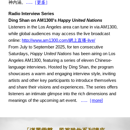
神內涵。
…..［
更多
］
Radio Interview Series
Ding Shan on AM1300's
Happy United Nations
Listeners in the Los Angeles area can tune in via AM1300,
while global audiences may access the live broadcast
online:
http://www.am1300.com/網上直播-live/
From July to September 2025, for ten consecutive
Saturdays,
Happy United Nations
has been airing on Los
Angeles AM1300, featuring a series of eleven Chinese-
language interviews. Hosted by Ding Shan, the program
showcases a warm and engaging interview style, inviting
artists and other key participants to introduce themselves
and share their visions and experiences. The series offers
listeners an intimate glimpse into the rich dimensions and
meanings of the upcoming art event.
…..［
more
]