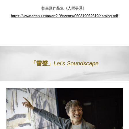
劉昌漢作品集
《
人間尋覓
》
https://www.artshu.com/art2.0/events/060819062619/catalog.pdf
「雷聲」
Lei
's
Soundscape