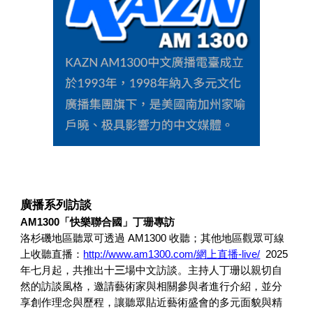
廣播系列訪談
AM1300
「
快樂聯合國
」
丁珊專訪
洛杉磯地區聽眾可透過 AM1300 收聽；其他地區觀眾可線
上收聽直播：
http://www.am1300.com/網上直播-live/
2025
三
年七月起，共推出十
場中文訪談。主持人丁珊以親切自
然的訪談風格，邀請藝術家與相關參與者進行介紹，並分
享創作理念與歷程，讓聽眾貼近藝術盛會的多元面貌與精