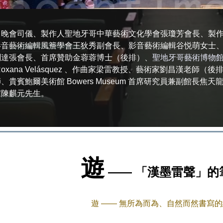
：晚會司儀、製作人聖地牙哥中華藝術
文化
學會張瓊芳會長、製
影音藝術編輯風簷學會王狄秀副會長、影音藝術編輯谷悦萌女士
聞達張會長、首席贊助金蓉蓉博士（後排）
、
聖地牙哥藝術博物館 San
oxana Velásquez
、作曲家梁雷教授、藝術家劉昌漢老師（後
師、貴
賓鮑爾美術館 Bowers Museum 首席研究員兼副館長焦天
家陳麒元
先生。
遊
—— 「漢墨雷聲」的
遊
——
無所為而為
、自然而然書寫
的