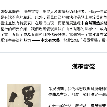
達張
榮幸擔任「漢墨雷聲」策展人及書法藝術創作者。
回顧一年
真是有說不完的精彩。此外，看見自己的書法作品登上主流美術
，書法並沒有特意安排在展演出現，而是策展過程中
自然而然
的
史精神的精要介紹，
我們
逐漸發現書法在山水迴響的世界中，成
一字書，五個字成為五個節目的代表符碼。當個別一字書
逐漸在
感受漢字書法的魅力
—— 中文有大美
。於此記錄
「漢墨雷聲」
展
漢墨雷聲
策展初期，我們構想
以
劉昌漢老師
作曲為主題
。那麼，如何決定一個
在散步的時間，我想起「
漢墨雷聲