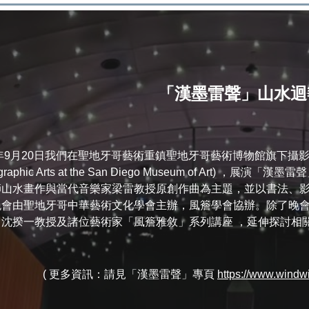
「漢墨雷聲」山水迴
5年9月20日我們在聖地牙哥藝術重鎮聖地牙哥藝術博物館旗下攝影藝
raphic Arts at the San Diego Museum of Art)
，展演「漢墨雷聲
師山水畫作與當代音樂家梁雷教授原創作曲為主題，並以書法、
晚會由聖地牙哥中華藝術文化學會主辦，風簷學會協辦。除了晚
沈揆一教授及諸位藝術家「風簷雅敘」系列講座 ，延伸探討相關主
( 更多資訊：請見「漢墨雷聲」專頁
https://www.wi