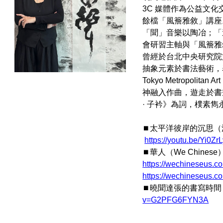
3C 媒體作為公益文
餘檔「風簷雅敘」講座
「聞」音樂以陶冶；「
會研習主軸與「風簷雅
曾經於台北中央研究院
抽象元素於書法藝術，
Tokyo Metropol
神融入作曲，遊走於書畫
· 子衿》為詞，樸素
⏹️太平洋彼岸的沉思
https://youtu.be/Yi0Z
⏹️華人（We Chines
https://wechineseus.
https://wechineseus.
⏹️曉聞達張的書寫時
v=G2PFG6FYN3A