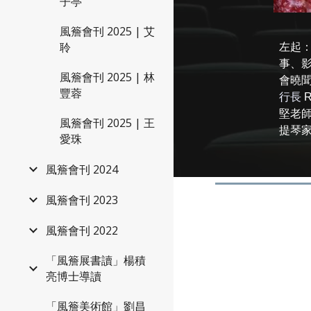
子亭
風簷會刊 2025 | 艾
聆
左起
事、
風簷會刊 2025 | 林
會曉
豐蓉
行長
R
堅老
風簷會刊 2025 | 王
提琴
愛珠
風簷會刊 2024
風簷會刊 2023
風簷會刊 2022
「風簷展書讀」楊積
亮博士導讀
「風簷美術館」劉昌