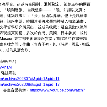
化交流平台。超越時空限制，匯川聚流 。策劃主持約兩百
。「曉聞達張」 自我勉勵 —— 「曉」知識以充實；
達」建築以淑世；「張」藝術以昇華。也正是風簷學
敍」講座主題。曉聞達張將水墨精神融入抽象油畫，
文學哲學研究所展出，並成為收藏；融合風動水流等
表現虛實同構，多次於台灣、美國、日本參展，並於
itan Art Museum東京都美術館獲銀質獎；嘗試將詩作書畫精
音律之間，作曲〈青青子衿〉以《詩經 · 國風 · 鄭風
雋永，成為風簷會歌。
（油畫作
品
）
rLyVnaM
e）雜誌專訪
com/archive/202307/#&gid=1&pid=11
com/archive/202308/#&gid=1&pid=17
間（書畫音樂共舞）
https://www.youtube.com/watch?