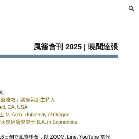
ion
風簷會刊 202
5
| 曉聞達張
小文
風簷雅敘」講座策劃主持人
t, CA, USA
ch, University of Oregon
濟學學士 B.A. in Economics
日創立風簷學會，以 ZOOM, Line, YouTube 當代