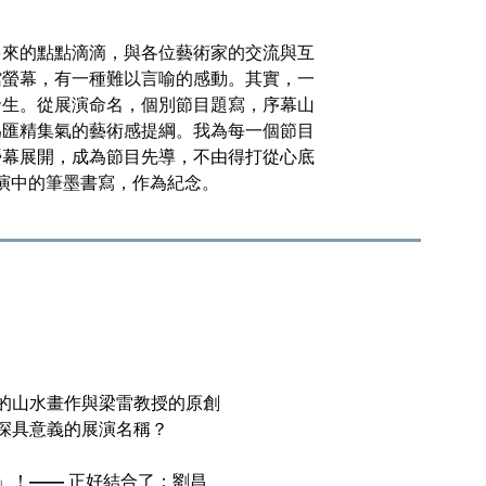
多來的點點滴滴，與各位藝術家的交流與互
館螢幕，
有
一種
難以言喻的感動
。其實，一
發生。從展演命名，個別節目題寫，序幕山
為匯精集氣的藝術感提綱。我為每一個節目
螢幕展開，成為節目先導，不由得打從心底
演中的筆墨書寫，作為紀念。
的山水畫作與梁雷教授的
原創
深具意義
的
展演名稱？
」！
——
正好結合了：劉昌