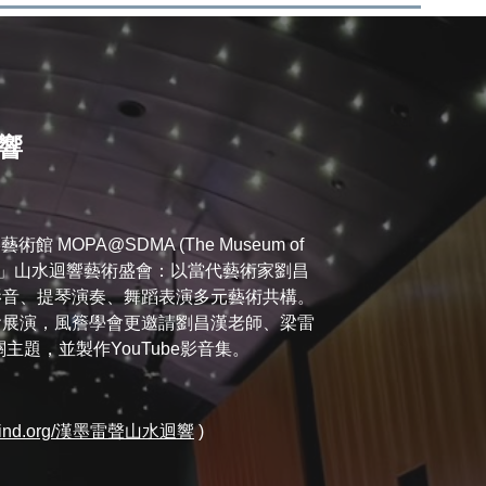
響
術館 MOPA@S
DMA (The Museum of
」山水迴響藝術盛會：以當代藝術家劉昌
影音、提琴演奏、舞蹈表演多元藝術共構。
會展演，風簷學會更邀請劉昌漢老師、梁雷
題，並製作YouTube影音集。
ndwind.org/漢墨雷聲山水迴響
)