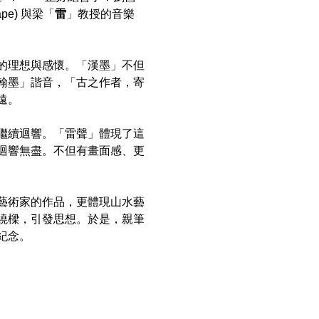
ape) 與梁「
雷
」
教授
的音樂
的理想與感懷。「漢墨」
不但
翰墨」諧音，「古之作者，寄
遠
。
繼續迴響。
「雷聲」體現了這
迴響無盡。不但有畫面感、更
藝術家的作品，更體現山水藝
繞樑，引發思想。
於是，親筆
紀念。