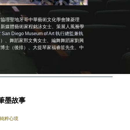
作協理聖地牙哥中華藝術文化學會陳菱理
、新媒體藝術家程銘泳女士、策展人風簷學
 Diego Museum of Art 執行總監兼執
排）、舞蹈家邢文隽女士、
編舞
舞蹈家劉興
龍博士
（後排）、
大提琴家福睿笙先生、中
筆墨故事
純粹心境