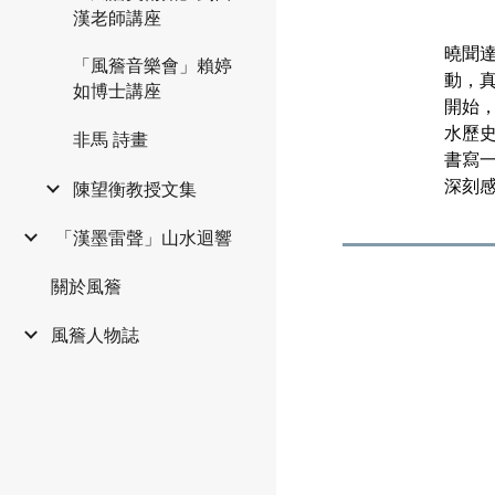
漢老師講座
曉聞
「風簷音樂會」賴婷
動，
如博士講座
開始
水歷
非馬 詩畫
書寫
陳望衡教授文集
深刻
️ 「漢墨雷聲」山水迴響
關於風簷
風簷人物誌