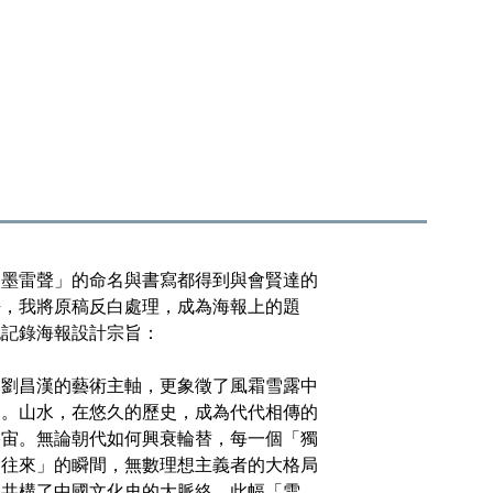
漢墨雷聲」的命名與書寫都得到與會賢達的
許，
我
將原稿反白處理，成為海報上的題
也
記錄
海報設計宗旨：
是劉昌漢的藝術主軸，更象徵了風霜雪露中
神。山水，在悠久的歷史，成為代代相傳的
宇宙。無論朝代如何興衰輪替，每一個「獨
神往來」的瞬間，無數理想主義者的大格局
，共構了中國文化史的大脈絡。此幅「雪