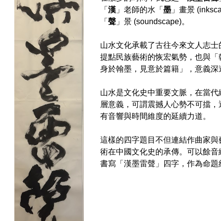
「
漢
」
老師
的水「
墨
」畫景 (inksc
「
聲
」景 (soundscape)。
山水文化承載了古往今來文人志士
提點民族藝術的恢宏氣勢
，
也
與「
身於翰墨，見意於篇籍」
，
意義深
山水是文化史中重要文脈，在當代
層意義
，
可謂
震撼人心
勢不可擋，
有音響與時間維度的延續
力道
。
這樣的
四字
題目
不但連結作曲家與
術在中國文化史的承傳。
可以餘音
書寫「漢墨雷聲」四字，
作
為命題