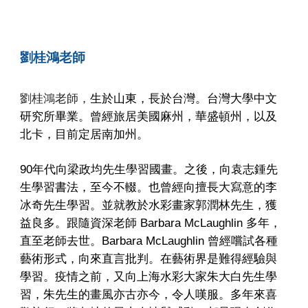
劉桂鴻老師
劉桂鴻
老師，
生於山東，長於台灣。台灣大學中文
研究所畢業。曾經旅居美國麻州，華盛頓州，以及
北卡，目前定居南加州。
90年代向梁政均先生學習國畫。之後，向袁志鍾先
生學習書法，至今不輟。也曾經向擅長大寫意的李
冰奇先生學習。並就教於水彩畫家郭潤林先生，獲
益良多。跟隨資深老師 Barbara McLaughlin 多年，
直至老師去世。Barbara McLaughlin 曾經嚐試各種
藝術形式，向來直言批判。在藝術界是難得經驗與
學習。疫情之前，又向上海水彩大家朱大白先生學
習，朱先生的畫風亦古亦今，令人嘆服。多年來喜