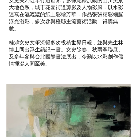
女史夫婦近年行遊世界，影像紀錄流動的山川美景
大地色系，城市花園街道剪影及人物彩風，以水彩
速寫在濕漉漉的紙上彩繪芳華，作品張張精彩細膩
浮光溢彩，多次參與橙縣主流藝術活動，得獎無
數。
桂鴻女史文筆流暢多次投稿世界日報，並與先生林
博士同出浮生鎖記一書。女史除春、秋兩季聯展、
及多年參與台北國際書法展出，今勤以水彩創作儘
情揮灑人間至美。