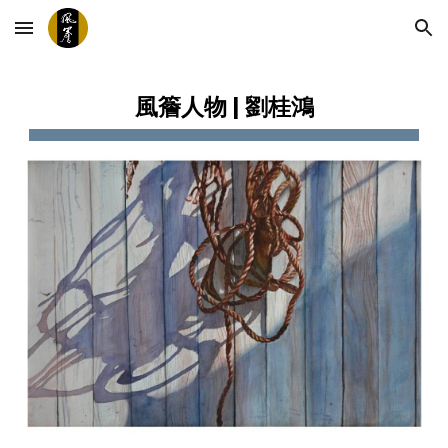
Skip to main content
Skip to navigation
風簷人物 | 
劉桂鴻