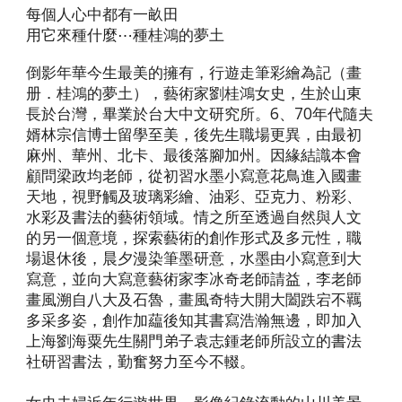
每個人心中都有一畝田       
用它來種什麼⋯種桂鴻的夢土
倒影年華今生最美的擁有，行遊走筆彩繪為記（畫
册．桂鴻的夢土），藝術家劉桂鴻女史，生於山東
長於台灣，畢業於台大中文研究所。6、70年代隨夫
婿林宗信博士留學至美，後先生職場更異，由最初
麻州、華州、北卡、最後落腳加州。因緣結識本會
顧問梁政均老師，從初習水墨小寫意花鳥進入國畫
天地，視野觸及玻璃彩繪、油彩、亞克力、粉彩、
水彩及書法的藝術領域。情之所至透過自然與人文
的另一個意境，探索藝術的創作形式及多元性，職
場退休後，晨夕漫染筆墨研意，水墨由小寫意到大
寫意，並向大寫意藝術家李冰奇老師請益，李老師
畫風溯自八大及石魯，畫風奇特大開大闔跌宕不羈
多采多姿，創作加藴後知其書寫浩瀚無邊，即加入
上海劉海粟先生關門弟子袁志鍾老師所設立的書法
社研習書法，勤奮努力至今不輟。