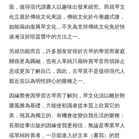
面，值得現代讀書人以趣味出發來細究。而就琴文
化立基於傳統文化來說，傳統文化於今漸趨式微，
如能藉由復興琴文化，不失為支持傳統文化免於快
速淹沒於喧囂聲中的方法之一。
另就功能而言，許多朋友皆得於古琴的學習而家庭
關係更為圓融，也有人單純只藉聆賞琴音而煩躁止
息或更加了解自己，因此，古琴莫不是值得現代人
親近並以為明性靜心的樂種之一。
因緣際會因學習古琴而了解到，琴文化須以離於附
庸風雅為基礎，方能使初識者從本質上欣賞它的
美，視其為獨立的、有機會改變自我生活的樂種；
長期從事出版的因緣使我更相信，無論是專業琴人
或單純聆賞者，一旦能進入好文本（書寫）的世