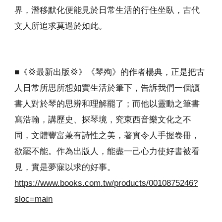
界，潛移默化便能見於日常生活的行住坐臥，古代
文人所追求莫過於如此。
■《💢最新出版💢》《琴殉》的作者楊典，正是把古
人日常所思所想如實生活於筆下，告訴我們一個讀
書人對於琴的思辨和理解罷了；而他以靈動之筆書
寫浩翰，講歷史、探琴境，究東西音樂文化之不
同，文體豐富兼有詩性之美，著實令人手握卷冊，
欲罷不能。作為出版人，能盡一己心力使好書被看
見，實是夢寐以求的好事。
https://www.books.com.tw/products/0010875246?
sloc=main