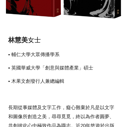
林慧美
女士
▪️ 輔仁大學大眾傳播學系
▪️ 英國華威大學「創意與媒體產業」碩士
▪️ 木果文創發行人兼總編輯
長期從事媒體及文字工作，癡心難棄於凡是以文字
和圖像所創造之美，尋尋覓覓，終以為作者圓夢、
共創彼此心中極致作品為職志。近20年悠遊於出版