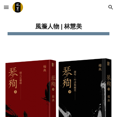
Skip to main content
Skip to navigation
林慧美
風簷人物 | 