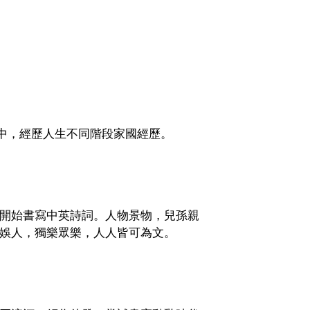
中，經歷人生不同階段家國經歷。
開始書寫中英詩詞。人物景物，兒孫親
娛人，獨樂眾樂，人人皆可為文。