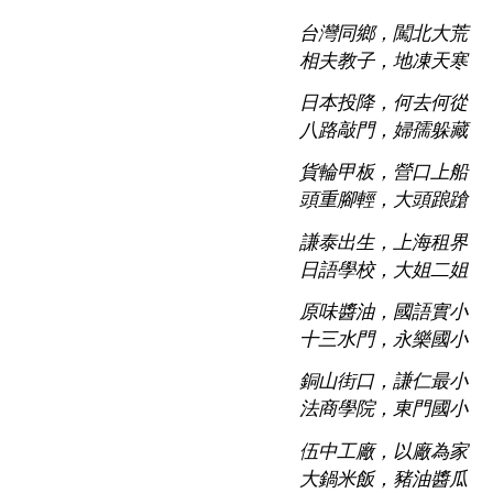
台灣同鄉，闖北大荒
相夫教子，地凍天寒
日本投降，何去何從
八路敲門，婦孺躲藏
貨輪甲板，營口上船
頭重腳輕，大頭踉蹌
謙泰出生，上海租界
日語學校，大姐二姐
原味醬油，國語實小
十三水門，永樂國小
銅山街口，謙仁最小
法商學院，東門國小
伍中工廠，以廠為家
大鍋米飯，豬油醬瓜