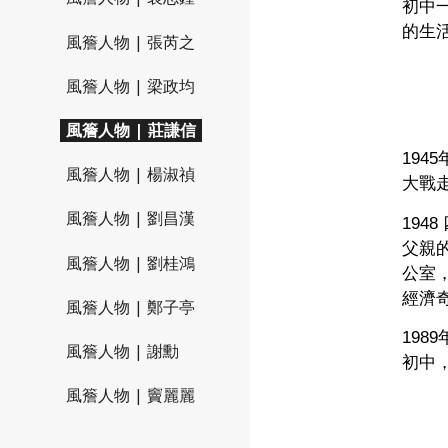
初中
的生
風簷人物 | 張芮之
風簷人物 | 梁政均
風簷人物 | 莊謙信
194
風簷人物 | 楊淑禎
大戰
風簷人物 | 劉昌漢
19
父親
風簷人物 | 劉桂鴻
公室
經濟
風簷人物 | 鄭子亭
19
風簷人物 | 謝勳
初中
風簷人物 | 竇麗麗