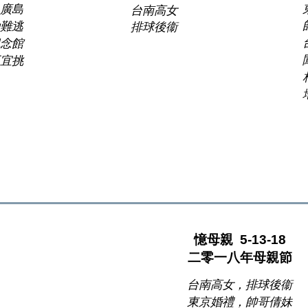
赴廣島
台南高女
劫難逃
排球後衞
紀念館
不宜挑
憶母親  5-13-18
二零一八年母親節
台南高女，排球後衞
東京婚禮，帥哥倩妹