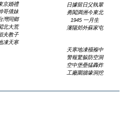
東京婚禮
日據留日父執輩
帥哥倩妹
勇闖満
洲
今東北
台灣同鄉
1945 一月生
闖北大荒
瀋陽郊外蘇家屯
相夫教子
地凍天寒
天寒地凍襁褓中
警報驚躲防空洞
空中堡壘猛轟炸
工廠圍牆壕洞挖