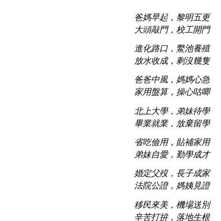
爸媽早起，黎明五更
大頭敲門，校工開門
進化路口，鱉池養殖
放水收成，剩沒幾隻
爸爸中風，媽媽心急
家用盤算，操心咕唧
北上大學，弟妹待學
畢業就業，放棄留學
省吃儉用，貼補家用
弟妹自愛，勤學成才
婚定父歿，長子成家
法院公證，媽姨見證
移民來美，機場送別
辛苦打拚，落地生根