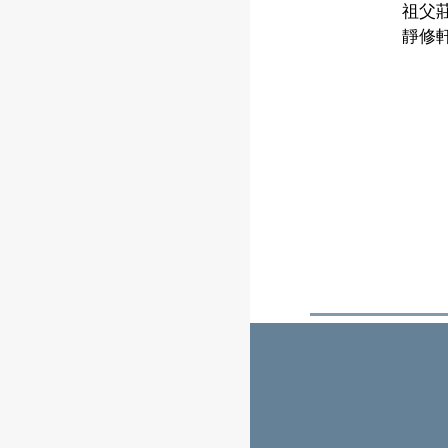
祖父
靜修