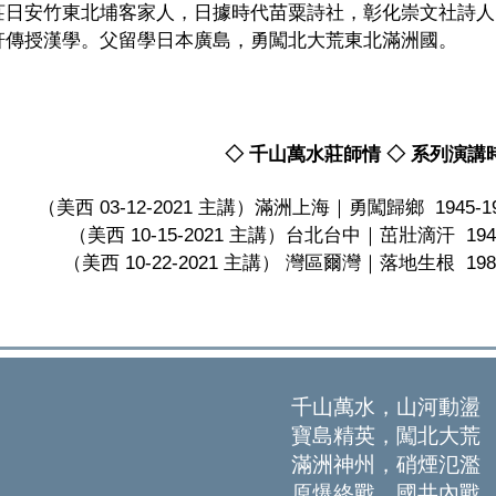
莊日安竹東北埔客家人，日據時代苗粟詩社，彰化崇文社詩人
軒傳授漢學。父留學日本廣島，勇闖北大荒東北滿洲國。
◇ 千山萬水莊師情 ◇ 系列演講
（美西 03-12-2021 主講）滿洲上海｜勇闖歸鄉  194
（美西 10-15-2021 主講）台北台中｜茁壯滴汗  1
（美西 10-22-2021 主講） 灣區爾灣｜落地生根  19
千山萬水，山河動盪
寶島精英，闖北大荒
滿洲神州，硝煙氾濫
原爆終戰，國共內戰