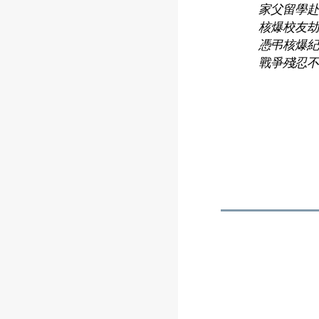
家父留學
核爆校友
憑弔核爆
戰爭殘忍