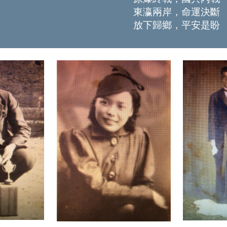
東瀛兩岸，命運決斷
放下歸鄉，平安是盼