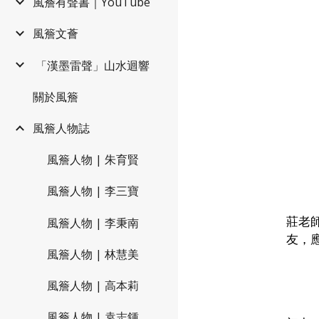
風簷有聲書｜YouTube
風簷文薈
️ 「漢墨雷聲」山水迴響
關於風簷
風簷人物誌
風簷人物 | 朱育賢
風簷人物 | 李三寶
莊老
風簷人物 | 李秉南
友，
風簷人物 | 林慧美
風簷人物 | 高本莉
風簷人物 | 袁志鍾