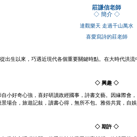
莊謙信老師
◇ 簡介 ◇
達觀樂天 走過千山萬水
喜愛寫詩的莊老師
從出生以來，巧遇近現代各個重要關鍵時點。在大時代洪流
◇ 興趣 ◇
師自小好奇心強，喜好研讀政經國事，詩書文藝。因緣際會，
應景場合，旅遊記敍，讀書心得，無所不包。雅俗共賞，自娛
◇ 期許 ◇