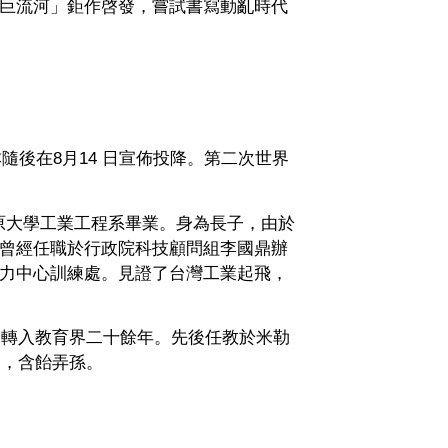
巨流河」鉅作啓發，嘗試書寫動亂時代
隨後在8月14 日宣佈投降。第二次世界
中原大學工業工程系畢業。身為長子，由於
曾經任職於行政院科技顧問組李國鼎辦
力中心訓練處。見證了台灣工業起飛，
，轉入教育界二十餘年。先後任教於米勒
遊，含飴弄孫。