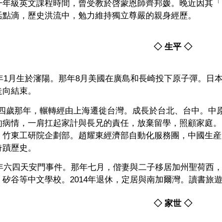
一年級英文課程時間，曾受教於啓蒙恩師齊邦媛。晚近因其「
活點滴，歷史洪流中，勉力維持獨立尊嚴的親身經歷。
◇ 生平 ◇
5年1月生於瀋陽。那年8月美國在廣島和長崎投下原子彈。日本
走向結束。
48 四歲那年，輾轉經由上海遷徙台灣。成長於台北、台中。
的病情，一肩扛起家計與長兄的責任，放棄留學，照顧家庭。
，竹東工研院企劃部。趙耀東經濟部自動化服務團，中國生産
奇蹟歷史。
89年六四天安門事件。那年七月，偕妻與二子移居加州聖荷西
，矽谷等中文學校。2014年退休，定居與南加爾灣。讀書旅
◇ 家世 ◇