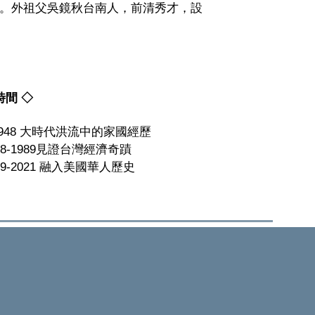
。外祖父吳鏡秋台南人，前清秀才，設
時間 ◇
5-1948 大時代洪流中的家國經歷
948-1989見證台灣經濟奇蹟
89-2021 融入美國華人歷史