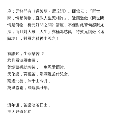
序：元好問有《邁陂塘
·
雁丘詞》。開篇云：「問世
間，情是何物，直教人生死相許」。近應邀做《問世間
情是何物－析元好問之問》講座，不僅對此警句感慨尤
深，而且對大雁「人生」亦極為感佩，特效元詞做《邁
陝塘》，對雁之精神申說之！
有誰知，生命樂苦 ？
君且看鴻雁畫圖：
荒塘葦叢結缡後，一生恩愛爾汝。
天倫樂，育雛苦，涓滴溫柔付兒女。
南遷北徙，沐千山冷月，
萬里霞霧，成鲲鵬壯舉。
流年渡，苦樂淡若日出，
玉人只道如初。