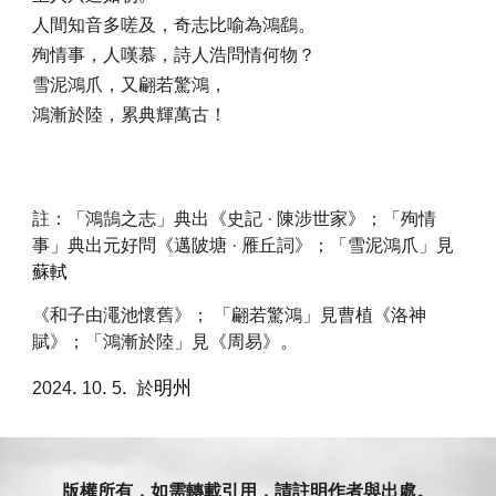
人間知音多嗟及，奇志比喻為鴻鷂。
殉情事，人嘆慕，詩人浩問情何物？
雪泥鴻爪，又翩若驚鴻，
鴻漸於陸，累典輝萬古！
註：「鴻
鵠
之志」典出《史記
·
陳涉世家》；「殉情
事」典出元好問《邁陂塘
·
雁丘詞》；「雪泥鴻爪」見
蘇軾
《和子由澠池懷舊》； 「翩若驚鴻」見曹植《洛神
賦》；「鴻漸於陸」見《周易》。
.
.
.
明州
2024
10
5
於
版權所有，如需轉載引用，請註明作者與出處。