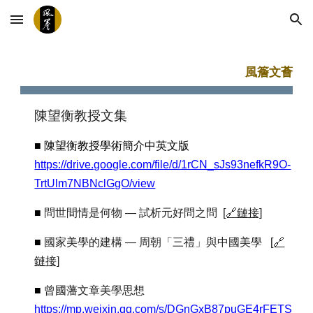
Skip to main content
Skip to navigation
風簷文薈
陳望衡教授文集
■ 陳望衡教授學術簡介中英文版
https://drive.google.com/file/d/1rCN_sJs93nefkR9O-
TrtUlm7NBNclGgO/view
■
問世間情是何物 — 試析元好問之問
[🔗鏈接]
■
國家美學的建構
—
周朝「三禮」與中國美學
[🔗
鏈接]
■
曾國藩文章美學思想
https://mp.weixin.qq.com/s/DGnGxB87puGE4rFETS