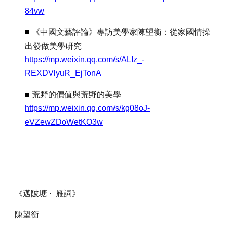
84vw
■
《中國文藝評論》專訪美學家陳望衡：從家國情操
出發做美學研究
https://mp.weixin.qq.com/s/ALIz_-
REXDVlyuR_EjTonA
■
荒野的價值與荒野的美學
https://mp.weixin.qq.com/s/kg08oJ-
eVZewZDoWetKO3w
《邁陂塘
·
雁詞》
陳望衡