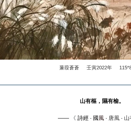
蒹葭蒼蒼 壬寅2022年 115*
山有樞，隰有榆。
——
《
詩經 ‧ 國
風
‧
唐風
‧
山