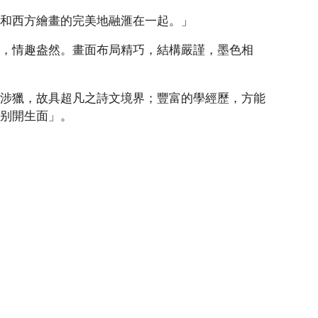
境和西方繪畫的完美地融滙在一起。」
遠，情趣盎然。
畫
面布局精巧，結構嚴謹，墨色相
厚涉獵，故具超凡之詩文境界；豐富的學經歷，方能
能别
開
生面」。