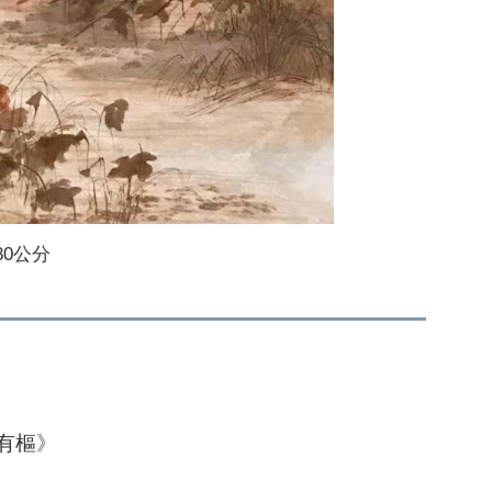
80公分
有樞
》