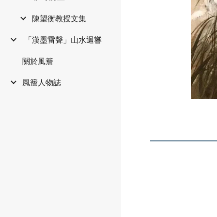
陳望衡教授文集
️ 「漢墨雷聲」山水迴響
關於風簷
風簷人物誌