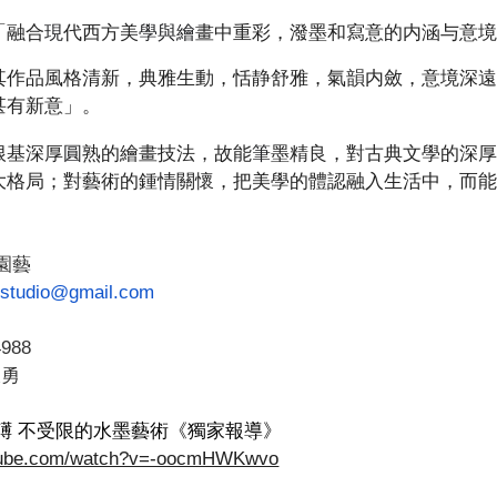
「融合
現
代西方美
學與繪
畫
中重彩，潑墨和寫意的内涵与意
其作品風格清新，典雅生動，恬静舒雅，氣韻内斂，意境深
甚有新意」。
根基深厚
圓
熟的繪畫技法，故能
筆
墨精良，對古典文學的深
大格局；對藝術的鍾情關懷，把美學的體認融入生活中，而
園藝
studio@gmail.com
4988
大勇
礡 不受限的水墨藝術《獨家報導》
utube.com/watch?v=-oocmHWKwvo