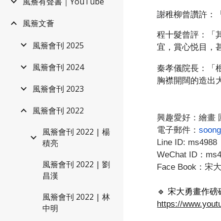
風簷有聲書｜YouTube
謝
稚柳曾讚許：
風簷文薈
程十髮曾評
：
「
風簷會刊 2025
宜，賞心悦目，
風簷會刊 2024
秦孝儀院
長
：「
胸襟開闊的造出
風簷會刊 2023
風簷會刊 2022
興趣愛好：繪畫 
電子郵件：
soong
風簷會刊 2022 | 楊
Line ID: ms4988
積亮
WeChat ID：ms
風簷會刊 2022 | 劉
Face Book：宋
昌漢
🔹️
宋大勇畫作磅
風簷會刊 2022 | 林
https://www.yo
中明