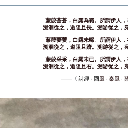
蒹葭蒼蒼，白露為霜。所謂伊人，
溯洄從之，道阻且長。溯游從之，
蒹葭萋萋，白露未晞。所謂伊人，
溯洄從之，道阻且躋。溯游從之，
蒹葭采采，白露未已。所謂伊人，
溯洄從之，道阻且右。溯游從之，
——
《
詩經 ‧ 國
風
‧
秦風
‧