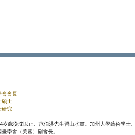
ip to main content
Skip to navigat
學會會長
士碩士
士研究
，14岁歲從沈以正、范伯洪先生習山水
畫
。加州大學藝術學士
國畫學會（美國）副會長。