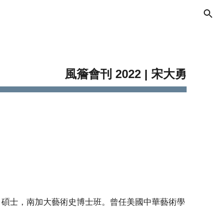
ion
風簷會刊 2022 | 宋大勇
、碩士，南加大藝術史博士班。曾任美國中華藝術學