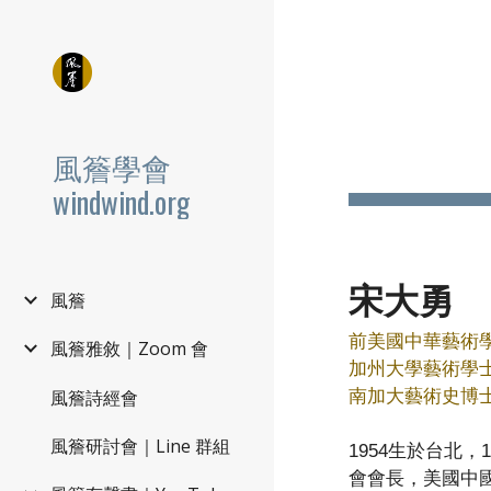
Sk
風簷學會
windwind.org
宋大勇
風簷
前
美國中華藝術
風簷雅敘｜Zoom 會
加州大學藝術學
南加大藝術史博
風簷詩經會
風簷研討會｜Line 群組
1954生於台北
會會長，美國中