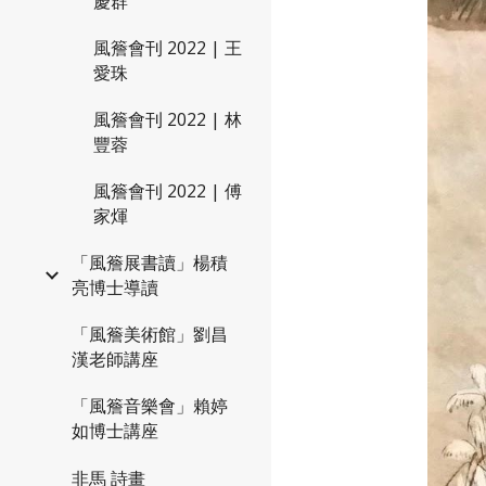
慶群
風簷會刊 2022 | 王
愛珠
風簷會刊 2022 | 林
豐蓉
風簷會刊 2022 | 傅
家煇
「風簷展書讀」楊積
亮博士導讀
「風簷美術館」劉昌
漢老師講座
「風簷音樂會」賴婷
如博士講座
非馬 詩畫