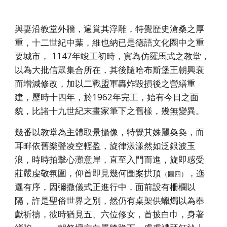
與妻沿教堂外牆，遍賞其浮雕，特覺歷史滄桑之厚
重，十二世紀中葉，維也納已是德語文化圈中之重
要城市， 1147年竣工初時，實為仿羅馬式之教堂，
以為大批信眾集合所在，其後隨哈布斯堡王朝興衰
而增減修改，加以二戰盟軍轟炸毀損後之營繕重
建，歷時十四年，於1962年完工，始有今日之面
貌，比諸十九世紀末畫家筆下之舊樣，幾無變異。
幾番以教堂為主體取景攝像，特覺其姝麗奐奐，而
耳畔依舊樂聲凌空輕盈，旋律漾漾然如泛銀波玉
浪，時時拍擊心灘意岸，直至入門而進，旋即感受
莊嚴虔敬氛圍，仰首即見幾何圖案拱頂
，迤
（圖四）
邐有序，因彌撒儀式正進行中，面前設有柵欄以
隔，許是聖俗世界之別，然仍有桌架供蠟燭以為奉
獻祈禱，彼時猶見五、六位修女，首披白巾，身著