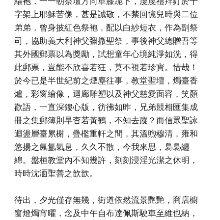
緇袍，一一朝祭壇方向單膝跪下，虔虔禮拜釘於十
字架上耶穌苦像，甚是誠敬，不禁回憶兒時與二位
弟弟，曾身披紅色祭袍，配以白紗短衣，作為副祭
司，協助義大利神父彌撒聖祭，事後神父總贈吾等
其外國郵票以為獎勵，試想童年心境純淨如洗，得
此郵票，豈能不欣喜若狂，莫不視若珍寶。惜哉！
於今已是半世紀前之煙塵往事，教堂聖壇，燭臺香
爐，彩窗繪像，迴廊雕塑以及神父慈愛面容，笑顏
歡語，一直深鏤心版，彷彿如昨，兄弟競相匯集成
冊之集郵簿則早杳若黃鶴，不知去蹤？而信眾聖詠
迴盪層臺累榭，疊檻重軒之間，其溫煦穆清，雍和
悠揚之氤氳氣息，久久不散，今我來思，裊裊纏
綿。盤桓教堂內不知幾許，刻刻浸淫光潔之休明，
時時沈湎聖善之歆歆。
待出，夕光僅存無幾，街道依然流景艷艷，商店櫥
窗燈燭宵曜，念及中午自布達佩斯駛車至維也納，