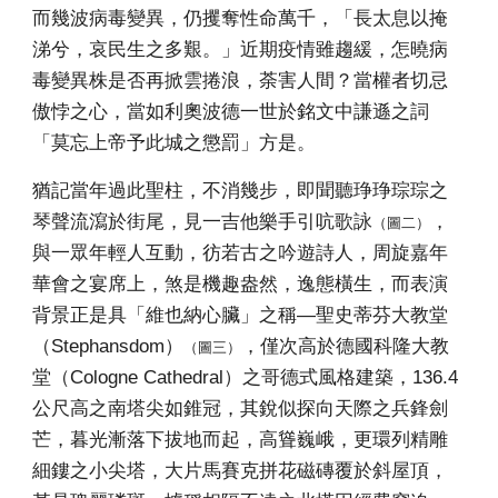
而幾波病毒變異，仍攫奪性命萬千，「長太息以掩
涕兮，哀民生之多艱。」近期疫情雖趨緩，怎曉病
毒變異株是否再掀雲捲浪，荼害人間？當權者切忌
傲悖之心，當如利奧波德一世於銘文中謙遜之詞
「莫忘上帝予此城之懲罰」方是。
猶記當年過此聖柱，不消幾步，即聞聽琤琤琮琮之
琴聲流瀉於街尾，見一吉他樂手引吭歌詠
，
（圖二）
與一眾年輕人互動，彷若古之吟遊詩人，周旋嘉年
華會之宴席上，煞是機趣盎然，逸態橫生，而表演
背景正是具「維也納心臟」之稱—聖史蒂芬大教堂
（
Stephansdom
）
，僅次高於德國科隆大教
（圖三）
堂（Cologne Cathedral）之哥德式風格建築，136.4
公尺高之南塔尖如錐冠，其銳似探向天際之兵鋒劍
芒，暮光漸落下拔地而起，高聳巍峨，更環列精雕
細鏤之小尖塔，大片馬賽克拼花磁磚覆於斜屋頂，