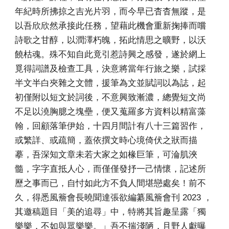
年紀時所拂掠之吉光片羽，而今早已杳杳無蹤，是
以吾欣欣然承接此任務，望藉此機會重新掬捧而嚐
詩歌之甘醇，以潤澤朽魄，拓此情思之曠野，以沃
饒枯魂。殊不知自此竟引惹詩興之感發，遂於網上
覓得詞譜及檢查工具，決意將當年行旅之樂，試採
半文半白夾雜之文體，援筆為文並賦詞以為誌，起
初僅附以短文於詞後，不意興致漸濃，總覺短文尚
不足以澆胸臆之塊壘，便又蒐羅多方資料以精富藻
翰，回顧落筆伊始，十四月間計有八十三篇習作，
或繁詳、或疏簡，蓋依撰文時心境倚伏之狀而描
摹，吾深知文章未若大家之如椽巨筆，可淪肌浹
髓，字字直抵人心，而僅僅發抒一己情懷，記述所
歷之事而已，自忖如此方不負人間堪戀處矣！前不
久，得悉風簷會長曉聞達張欲編纂風簷會刊 2023 ，
其邀稿題目「美的追尋」中，特將其旨趣呈露「獨
樂樂，不如與眾樂樂。」吾不揣淺陋，且野人獻曝