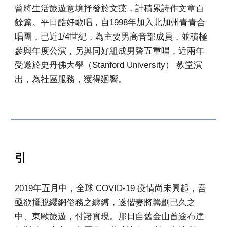
曾將生活旅遊意境抒發於文藻，計積累詩作文章百
餘篇。平日酷好歌唱，自1998年加入北加州青青合
唱團，已近1/4世紀，為主要男高音部成員，並積極
參與年度公演，另與同好組成男聲五重唱，近兩年
受邀於史丹佛大學
（
Stanford University
）
教堂演
出，為社區服務，獲得廻響。
引
2019年五月中，全球 COVID-19 疫情尚未興起，吾
亟欲擺脫纓網俗務之纏縛，遂偕妻將籌劃已久之
中、東歐旅遊，付諸實現。那日自舊金山首途布達