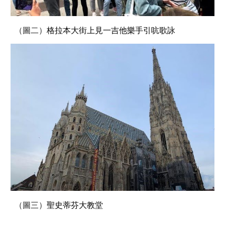
（圖二）
格拉本大街上見一吉他樂手引吭歌詠
（圖三）
聖史蒂芬大教堂