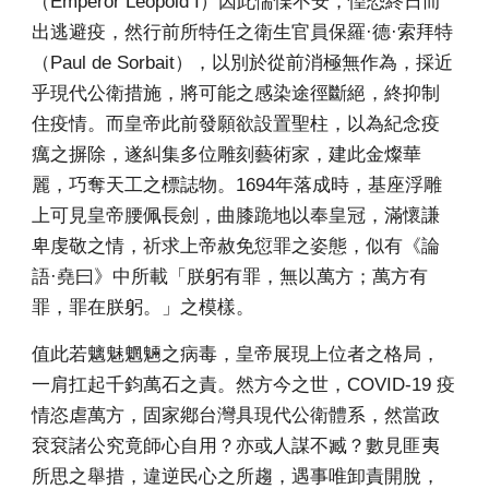
（
Emperor Leopold I
）
因此惴慄不安，惶恐終日而
出逃避疫，然行前所特任之衛生官員保羅·德·索拜特
（Paul de Sorbait），以別於從前消極無作為，採近
乎現代公衛措施，將可能之感染途徑斷絕，終抑制
住疫情。而皇帝此前發願欲設置聖柱，以為紀念疫
癘之摒除，遂糾集多位雕刻藝術家，建此金燦華
麗，巧奪天工之標誌物。1694年落成時，基座浮雕
上可見皇帝腰佩長劍，曲膝跪地以奉皇冠，滿懷謙
卑虔敬之情，祈求上帝赦免愆罪之姿態，似有《論
語·堯曰》中所載「朕躬有罪，無以萬方；萬方有
罪，罪在朕躬。」之模樣。
值此若魑魅魍魎之病毒，皇帝展現上位者之格局，
一肩扛起千鈞萬石之責。然方今之世，COVID-19 疫
情恣虐萬方，固家鄕台灣具現代公衛體系，然當政
袞袞諸公究竟師心自用？亦或人謀不臧？數見匪夷
所思之舉措，違逆民心之所趨，遇事唯卸責開脫，