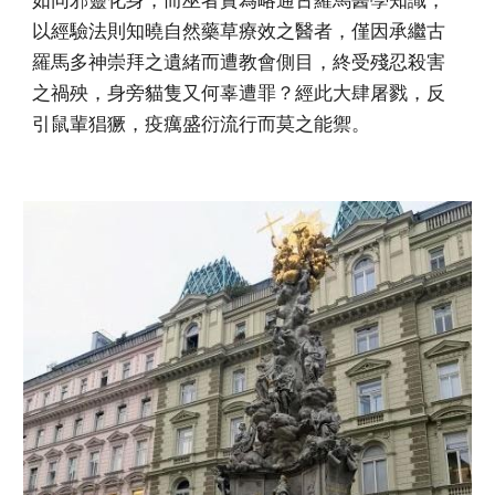
如同邪靈化身，而巫者實為略通古羅馬醫學知識，
以經驗法則知曉自然藥草療效之醫者，僅因承繼古
羅馬多神崇拜之遺緒而遭教會側目，終受殘忍殺害
之禍殃，身旁貓隻又何辜遭罪？經此大肆屠戮，反
引鼠輩猖獗，疫癘盛衍流行而莫之能禦。