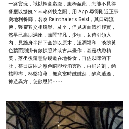
一路賞玩，祇以輕食裹腹，腹枵至此，怎能不覓得
餐廳以搪飢？幸賴科技之賜，用 A
pp
尋得附近正宗
奧地利餐廳，名喚 Reinthaler's Beisl，其口碑流
傳，獲饕客交相稱譽。及至，但見店面清雅樸實，
然早已高朋滿座，熱鬧非凡，少頃，女侍引領入
內，見牆身半部下全飾以原木，溫潤親和，淡鵝黃
色牆面則掛有數幀照片或古典畫作，甚是功緻精
美，落坐後隨意點幾道在地餐食，再佐以啤酒下
肚，整日疲困之憊色瞬即煙消雲散，再消片刻，餚
核即盡，杯盤狼藉，無意當時醺醺然，醉意逍遙，
神遊異方，怎欲思歸⋯⋯