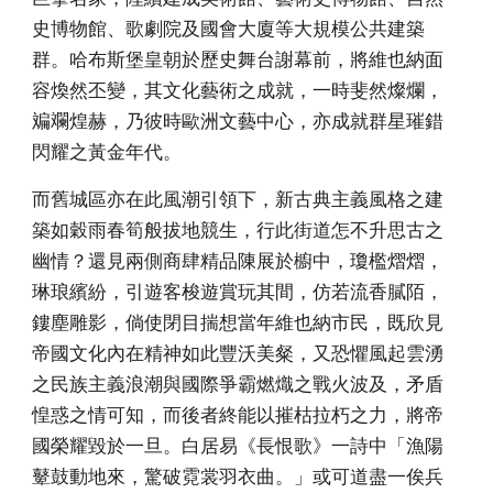
史博物館、歌劇院及國會大廈等大規模公共建築
群。哈布斯堡皇朝於歷史舞台謝幕前，將維也納面
容煥然丕變，其文化藝術之成就，一時斐然燦爛，
斒斕煌赫，乃彼時歐洲文藝中心，亦成就群星璀錯
閃耀之黃金年代。
而舊城區亦在此風潮引領下，新古典主義風格之建
築如穀雨春筍般拔地競生，行此街道怎不升思古之
幽情？還見兩側商肆精品陳展於櫥中，瓊檻熠熠，
琳琅繽紛，引遊客梭遊賞玩其間，仿若流香膩陌，
鏤塵雕影，倘使閉目揣想當年維也納市民，既欣見
帝國文化內在精神如此豐沃美粲，又恐懼風起雲湧
之民族主義浪潮與國際爭霸燃熾之戰火波及，矛盾
惶惑之情可知，而後者終能以摧枯拉朽之力，將帝
國榮耀毀於一旦。白居易《長恨歌》一詩中「漁陽
鼙鼓動地來，驚破霓裳羽衣曲。」或可道盡一俟兵