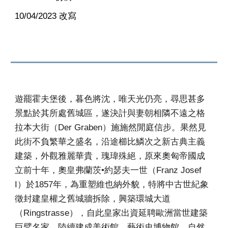
10/04/2023 改寫
遊罷霍夫堡後，暮色將沈，唯天光仍亮，尋思甚多
景點於其所處舊城區，遂決計與妻朝相隣不遠之格
拉本大街（Der Graben）施施然閒庭信步。果然見
此街不負繁華之盛名，沿途櫛比鱗次之新古典主義
建築，外觀雅麗華貴，瑰瑋殊絕，原來奧匈帝國成
立前十年，奧皇弗蘭茨•約瑟夫一世（Franz Josef
I）於1857年，為重塑維也納外貌，特將中古世紀象
徵封建皇權之舊城牆拆除，興築環城大道
（Ringstrasse），自此皇家出資延聘歐洲當世建築
巨擘名家，陸續建成美術館、藝術史博物館、自然