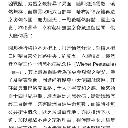
凶戰亂，素習之歌舞昇平局面，隨即煙消雲散，蕩
然無存，而風雲叱吒六百餘年，哈布斯堡家族再造
之奧匈帝國，無力回天，一戰後幡然解體，國土淪
喪，祚移鼎革，幸有藝術無盡之寶藏遺留世間，供
人瞻仰憑弔。
閒步徐行格拉本大街上，很是怡然舒洽，踅轉入街
口即望百來公尺路中央，約莫五、六層樓高，赫然
矗立聖三位一體黑死病紀念柱（Wiener Pestsäule）
，其上最為顯眼者為頂尖金燦燦之聖父、聖
（圖一）
子及聖靈塑像，周遭尚有幾尊小天使翩飛嬉遊，其
莊嚴典雅巴洛克風格，予人平寧安和之感。原來始
自十四世紀中期，肆虐歐洲之黑死病，斷斷續續歷
經三百餘年，荼害歐洲百姓生命無數，而彼時並無
公共衛生概念，既乏垃圾處理地，亦缺排污下水
道，加以愚騃不通之宗教理由，視伴隨巫女之貓隻