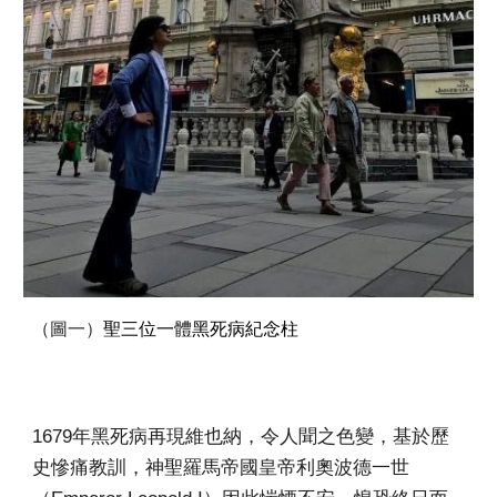
（圖一）
聖三位一體黑死病紀念柱
1679年黑死病再現維也納，令人聞之色變，基於歷
史慘痛教訓，神聖羅馬帝國皇帝利奧波德一世