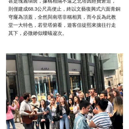
甚是瑰麗璘斑，據稱相隔不遠之北塔因經費窘迫，
則僅建成68.3公尺高便止，終以文藝復興式六面青銅
穹窿為頂蓋，全然與南塔非稱相異，而今反為此教
堂一大特色，若登塔俯看，遊客信徒熙來攘往行走
其下，必微緲似螻蟻逡次。