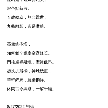
燈色點新妝。
百肆鏤塵，無非囂世，
九衢雕影，皆是琳琅。
驀然值岑塔，
知何似？巍崇空矗鋒芒。
門掩虔襟殘蠟，聖詠低昂。
盪扶拱飛樑，神馳幾度，
華軒錦廊，意染徜徉。
休問古今興廢，一酹千觴。
8/27/2022 初稿