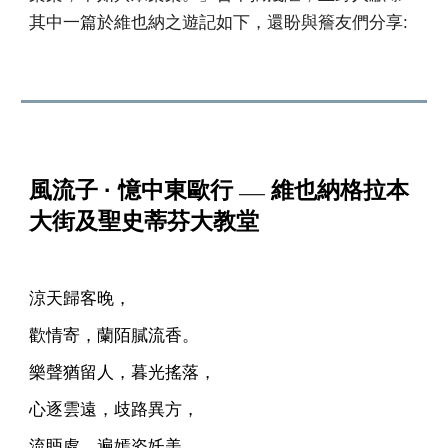
其中一篇於維也納之遊記如下，還盼與簷友們分享:
風流子 · 憶中東歐行
維也納格拉本
——
大街及聖史蒂芬大教堂
涼天歸客晚，
歡情寄，蘭陌膩流香。
樂聲猶留人，暮光搖落，
心逐雲遠，歧路異方，
流眄處，遍嫣姿奼美，