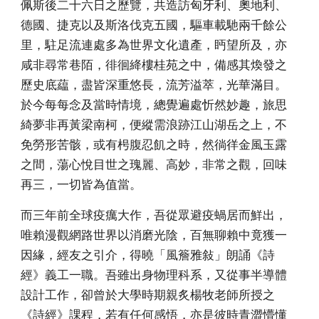
佩斯後二十六日之歷覽，共造訪匈牙利、奧地利、
德國、捷克以及斯洛伐克五國，驅車載馳兩千餘公
里，駐足流連處多為世界文化遺產，眄望所及，亦
咸非尋常巷陌，徘徊絳樓桂苑之中，備感其煥發之
歷史底藴，盡皆深重悠長，流芳溢萃，光華滿目。
於今每每念及當時情境，總覺遍處忻然妙趣，旅思
綺夢非再黃梁南柯，便縱需浪跡江山湖岳之上，不
免勞形苦骸，或有枵腹忍飢之時，然徜徉金風玉露
之間，蕩心悅目世之瑰麗、高妙，非常之觀，回味
再三，一切皆為值當。
而三年前全球疫癘大作，吾從眾避疫蝸居而鮮出，
唯賴漫觀網路世界以消磨光陰，百無聊賴中竟獲一
因緣，經友之引介，得曉「風簷雅敍」朗誦《詩
經》義工一職。吾雖出身物理科系，又從事半導體
設計工作，卻曾於大學時期親炙楊牧老師所授之
《詩經》課程，若有任何感悟，亦是彼時青澀懵懂