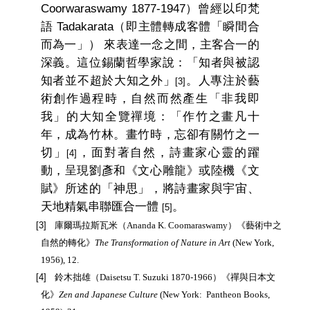
Coorwaraswamy 1877-1947
）
曾經以印梵
語 Tadakarata（即主體轉成客體「瞬間合
而為一」） 來表達一念之間，主客合一的
深義。這位錫蘭哲學家說：「知者與被認
知者並不超於大知之外」
。人專注於藝
[3]
術創作過程時，自然而然產生「非我即
我」的大知全覽禪境：「作竹之畫凡十
年，成為竹林。畫竹時，忘卻有關竹之一
切」
，面對著自然，詩畫家心靈的躍
[4]
動，呈現劉彥和《文心雕龍》或陸機《文
賦》所述的「神思」，將詩畫家與宇宙、
天地精氣串聯匯合一體
。
[5]
[3] 庫爾瑪拉斯瓦米
（Ananda K. Coomaraswamy）
《藝術中之
自然的轉化》
The Transformation of Nature in Art
(New York,
1956), 12.
[4] 鈴木拙雄
（Daisetsu T. Suzuki 1870-1966）
《禪與日本文
化》
Zen and Japanese Culture
(New York: Pantheon Books,