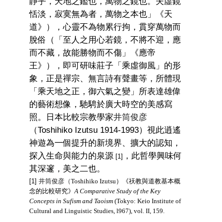
靜乎，天地之鑑也，萬物之鏡也。夫虛鏡
恬淡，寂寞無為者，萬物之本也」《天
道》
）
，心靈不為物累行拘，貫穿萬物而
脫俗
（
「至人之用心若鏡，不將不迎，應
而不藏，故能勝物而不傷」《應帝
王》），即可研味莊子「乘虛御風」的形
象，正是禪宗、無言詩有聲畫等，所體現
「乘天地之正，御六氣之變」所表達雄偉
的藝術想像，馳騁於廣大時空的美感寫
照。日本比較宗教學家
井筒俊彦
（
Toshihiko Izutsu 1914-1993
）
視此逍遙
神遊為一個提升的新境界、擴大的認知，
探入生命與能力的泉源
，此哲學興味何
[1]
其深邃，美之二也。
[1]
井筒俊彦
（
Toshihiko Izutsu）
《祆教與道教基本概
念的比較研究》
A Comparative Study of the Key
Concepts in Sufism and Taoism
(Tokyo: Keio Institute of
Cultural and Linguistic Studies, l967), vol. II, 159.