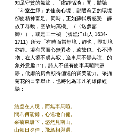
知足守貧的氣節，「虛靜恬淡」間，體驗
「斗室生輝」的佳美心境，鄙陋貧乏的環境
卻使精神富足。同時，正如蘇軾所感受「靜
故了群動，空故納萬機」（〈送參寥
師〉），或是王
士
禎 （號漁洋山人 1634-
1711）所云「有時而當靜境，靜也，即動境
亦靜。境有異而心無異者，遠故也。心不滯
物，在人境不虞其寂，逢車馬不覺其喧」的
象外意趣
，詩人不僅
有
使車馬喧鬧寂
[11]
靜，仳鄰的房舍顯得偏遠的審美能力。采擷
菊花的日常舉止，也轉化為非凡的雄偉經
驗：
結盧在人境，而無車馬喧
。
問君何能爾，心遠地自偏
。
采菊東籬下，悠然見南山
。
山氣日夕佳，飛鳥相與還
。