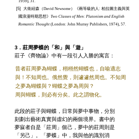
1959), 31.
[5] 大衛紐森
（David Newsome）
《兩等級的人: 柏拉圖主義與英
國浪漫時期思想》
Two Classes of Men: Platonism and English
Romantic Thought
(London: John Murray Publishers, 1974), 57.
3．莊周夢蝶的「和」與「遊」
莊子《齊物論》中有一段引人入勝的寓言：
昔者莊周夢為蝴蝶，栩栩然蝴蝶也，自喻適志
與！不知周也。俄然覺，則遽遽然周也。不知周
之夢為蝴蝶與？蝴蝶之夢為周與？
周與蝴蝶，則必有分矣。此之謂物化。
此段的莊子與蝴蝶，日常與夢中事物，分別
刻劃出藝術真實與虛幻的兩個境界。書中的
夢寐者自是「莊周」個己，夢中的
莊
周則是
「另己」
。
「夢蝶」中，我與他的識別消