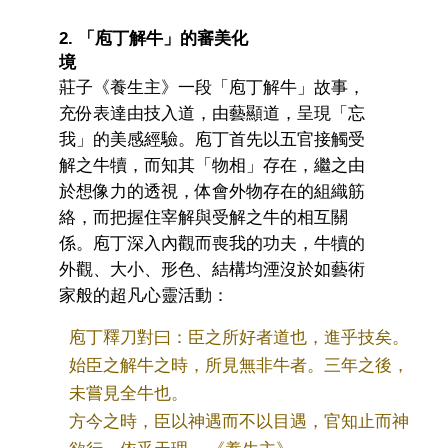
2. 「庖丁解牛」的審美化
境
莊子《養生主》一段「庖丁解牛」故事，
充份表達由技入道，由藝顯道，呈現「忘
我」的美感經驗。庖丁首先以五官接觸受
解之牛犢，而知其「物相」存在，繼之由
於想像力的透視，体會外物存在的組織筋
絡，而把握住宰解與受解之牛的相互關
係。庖丁深入內觀而喪我的功夫，牛犢的
外觀、大小、形色、結構均湮沒於如藝術
家般的超凡心靈活動：
庖丁釋刀對曰：臣之所好者道也，進乎技矣。
始臣之解牛之時，所見無非牛者。三年之後，
未嘗見全牛也。
方今之時，臣以神遇而不以目遇，官知止而神