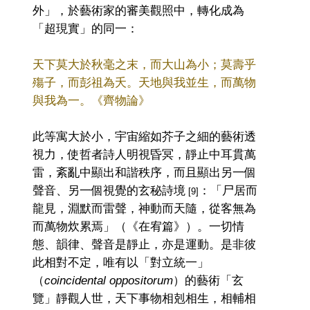
外」，於藝術家的審美觀照中，轉化成為
「超現實」的同一：
天下莫大於秋毫之末，而大山為小；莫壽乎
殤子，而彭祖為夭。天地與我並生，而萬物
與我為一。《齊物論》
此等寓大於小，宇宙縮如芥子之細的藝術透
視力，使哲者詩人明視昏冥，靜止中耳貫萬
雷，紊亂中顯出和諧秩序，而且顯出另一個
聲音、另一個視覺的玄秘詩境
：「尸居而
[9]
龍見，淵默而雷聲，神動而天隨，從客無為
而萬物炊累焉」（《在宥篇》）。一切情
態、韻律、聲音是靜止，亦是運動。是非彼
此相對不定，唯有以「對立統一」
（
coincidental oppositorum
）的藝術「玄
覽」靜觀人世，天下事物相剋相生，相輔相