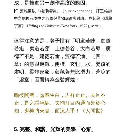
成，是推進另一創作高度的動因。
[9] 葉維廉以「純淨經驗」
（pure experience）
評王維詩
中之把握詩境中之心象與景物深邃與純真。見其著《隱藏
宇宙》
Hiding the Universe
(New York, 1972), iv-xiii.
值得注意的是，老子慣有「明道若眛，進道
若退，夷道若類，上德若谷，大白若辱，廣
德若不足，建德若偷，質德若渝」（四十一
章）的慧眼逆觀，使樸、玄牝、水、嬰孩的
虛明、柔靜形象，蘊藏著無比潛力，蒼涼的
「虛室」因而轉為金碧輝煌：
瞻彼闕者，虛室生白，吉祥止止。夫且不
止，是之謂坐馳。夫徇耳目內通而外於心
知，鬼神將來舍，而況人乎！《人間世》
5. 完整、和諧、光輝的美學「心齋」