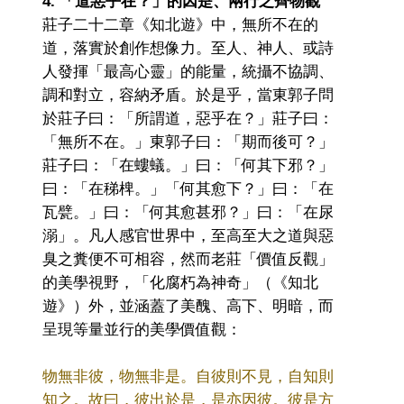
4. 「道惡乎在？」的因是、兩行之齊物觀
莊子二十二章《知北遊》中，無所不在的
道，落實於創作想像力。至人、神人、或詩
人發揮「最高心靈」的能量，統攝不協調、
調和對立，容納矛盾。於是乎，當東郭子問
於莊子曰：「所謂道，惡乎在？」莊子曰：
「無所不在。」東郭子曰：「期而後可？」
莊子曰：「在螻蟻。」曰：「何其下邪？」
曰：「在稊椑。」「何其愈下？」曰：「在
瓦甓。」曰：「何其愈甚邪？」曰：「在尿
溺」。凡人感官世界中，至高至大之道與惡
臭之糞便不可相容
，
然而老莊「價值反觀」
的美學視野，「化腐朽為神奇」（《知北
遊》）外，並涵蓋了美醜、高下、明暗，而
呈現等量並行的美學價值觀：
物無非彼，物無非是。自彼則不見，自知則
知之。故曰，彼出於是，是亦因彼。彼是方