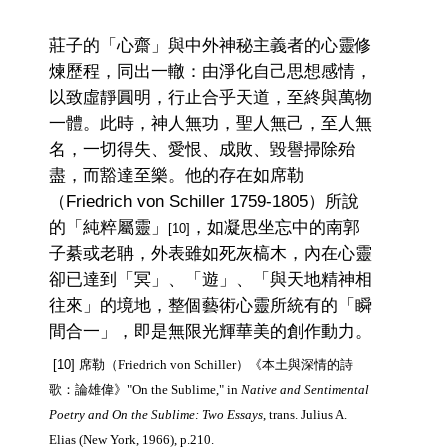
莊子的「心齋」與中外神秘主義者的心靈修
煉歷程，同出一轍：由淨化自己思想感情，
以致虛靜圓明，行止合乎天道，至終與萬物
一體。此時，神人無功，聖人無己，至人無
名，一切得失、愛恨、成敗、毀譽掃除殆
盡，而豁達至樂。他的存在如席勒
（
Friedrich von Schiller 1759-1805
）
所說
的「純粹屬靈」
，如凝思坐忘中的南郭
[10]
子綦或老聃，外表雖如死灰槁木，內在心靈
卻已達到「冥」、「遊」、「與天地精神相
往來」的境地，整個藝術心靈所統有的「瞬
間合一」，即是無限光輝華美的創作動力。
[10] 席勒
（Friedrich von Schiller）
《本土與深情的詩
歌：論雄偉》
"On the Sublime," in
Native and Sentimental
Poetry and On the Sublime: Two Essays
, trans. Julius A.
Elias (New York, 1966), p.210.