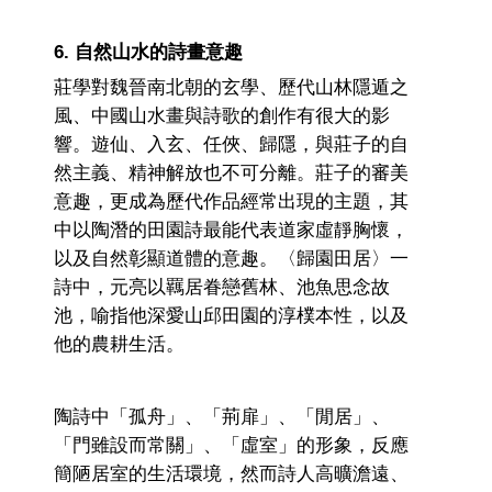
6. 自然山水的詩畫意趣
莊學對魏晉南北朝的玄學、歷代山林隱遁之
風、中國山水畫與詩歌的創作有很大的影
響。遊仙、入玄、任俠、歸隱，與莊子的自
然主義、精神解放也不可分離。莊子的審美
意趣，更成為歷代作品經常出現的主題，其
中以陶潛的田園詩最能代表道家虛靜胸懷，
以及自然彰顯道體的意趣。〈歸園田居〉一
詩中，元亮以羈居眷戀舊林、池魚思念故
池，喻指他深愛山邱田園的淳樸本性，以及
他的農耕生活。
陶詩中「孤舟」、「荊扉」、「閒居」、
「門雖設而常關」、「虛室」的形象，反應
簡陋居室的生活環境，然而詩人高曠澹遠、