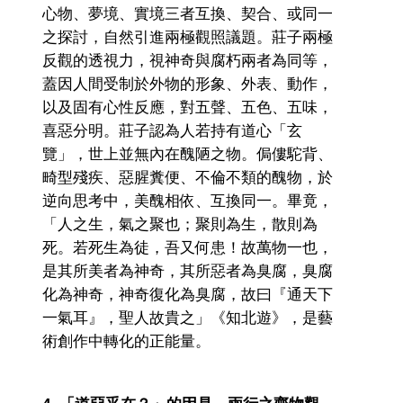
心物、夢境、實境三者互換、契合、或同一
之探討，自然引進兩極觀照議題。莊子兩極
反觀的透視力，視神奇與腐朽兩者為同等，
蓋因人間受制於外物的形象、外表、動作，
以及固有心性反應，對五聲、五色、五味，
喜惡分明。莊子認為人若持有道心「玄
覽」，世上並無內在醜陋之物。侷僂駝背、
畸型殘疾、惡腥糞便、不倫不類的醜物，於
逆向思考中，美醜相依、互換同一。畢竟，
「人之生，氣之聚也；聚則為生，散則為
死。若死生為徒，吾又何患！故萬物一也，
是其所美者為神奇，其所惡者為臭腐，臭腐
化為神奇，神奇復化為臭腐，故曰『通天下
一氣耳』，聖人故貴之」《知北遊》，是藝
術創作中轉化的正能量。