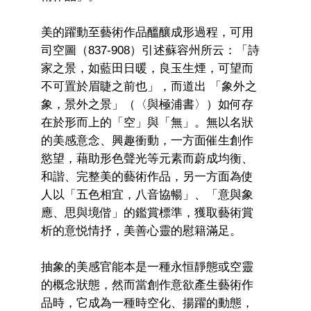
美的躍動至藝術作品醞釀成形過程，可用
司空圖（837-908）引述蘇容州所云：「詩
家之景，如藍田日暖，良玉生煙，可望而
不可置於眉睫之前也」，而道出 「象外之
象，景外之景」（〈與極浦書〉）如何存
在於形而上的「空」與「無」。無以名狀
的美感意念、興趣衝動，一方面催生創作
慾望，藉助形色聲光等元素而蔚成均衡、
和諧、完整美的藝術作品，另一方面為使
人以「五色相宜，八音協暢」、「意與象
應、思與境偕」的鑑賞標準，獲取藝術賞
析的意悦情抒，美善心靈的慰籍滿足。
抽象的美感官能本是一種永恒靜態或空靈
的概念狀態，然而當創作意欲產生藝術作
品時，它成為一種時空化、揚躍的動態，