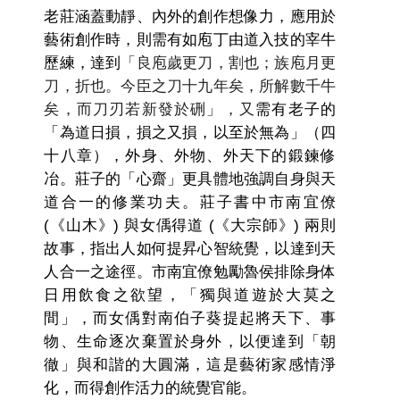
老莊涵蓋動靜、內外的創作想像力，應用於
藝術創作時，則需有如庖丁由道入技的宰牛
歷練，達到
「良庖歲更刀，割也；族庖月更
刀，折也。今臣之刀十九年矣，所解數千牛
矣，而刀刃若新發於硎」，又
需有老子的
「為道日損，損之又損，以至於無為」（四
十八章），外身、外物、外天下的鍛鍊修
冶。莊子的「心齋」更具體地強調自身與天
道合一的修業功夫。莊子書中市南宜僚
(《山木》) 與女偊得道 (《大宗師》) 兩則
故事，指出人如何提昇心智統覺，以達到天
人合一之途徑。市南宜僚勉勵魯侯排除身体
日用飲食之欲望，「獨與道遊於大莫之
間」，而女偊對南伯子葵提起將天下、事
物、生命逐次棄置於身外，以便達到「朝
徹」與和諧的大圓滿，這是藝術家感情淨
化，而得創作活力的統覺官能。