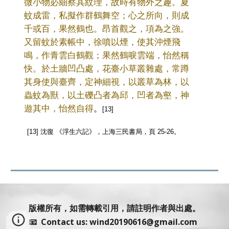
微小物必細察其紋理，故時有物外之趣。夏
蚊成雷，私擬作群鶴舞空；心之所向，則成
千或百，果然鶴也。昂首觀之，項為之強。
又留蚊於素帳中，徐噴以煙，使其沖煙飛
鳴，作青雲白鶴觀；果然鶴唳雲端，怡然稱
快。於土牆凹凸處，花臺小草叢雜處，常蹲
其身使與臺齊，定神細視，以叢草為林，以
蟲蚊為獸，以土礫凸者為邱，凹者為壑，神
遊其中，怡然自得
。
[13]
[13] 沈復 《浮生六記》，上海三民書局，頁 25-26。
版權所有，如需轉載引用，請註明作者與出處。
📧 Contact us: wind20190616@gmail.com