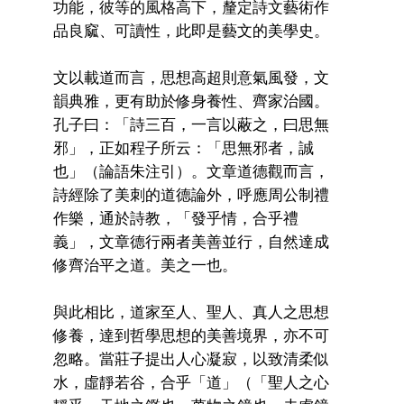
功能，彼等的風格高下，釐定詩文藝術作
品良窳、可讀性，此即是藝文的美學史。
文以載道而言，思想高超則意氣風發，文
韻典雅，更有助於修身養性、齊家治國。
孔子曰：「詩三百，一言以蔽之，曰思無
邪」，正如程子所云：「思無邪者，誠
也」（論語朱注引）。文章道德觀而言，
詩經除了美刺的道德論外，呼應周公制禮
作樂，通於詩教，「發乎情，合乎禮
義」，文章德行兩者美善並行，自然達成
修齊治平之道。美之一也。
與此相比，道家至人、聖人、真人之思想
修養，達到哲學思想的美善境界，亦不可
忽略。當莊子提出人心凝寂，以致清柔似
水，虛靜若谷，合乎「道」（「聖人之心