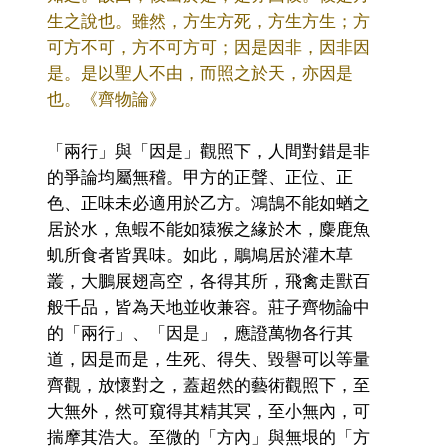
生之說也。雖然，方生方死，方生方生；方
可方不可，方不可方可；因是因非，因非因
是。是以聖人不由，而照之於天，亦因是
也。《齊物論》
「兩行」與「因是」觀照下，人間對錯是非
的爭論均屬無稽。甲方的正聲、正位、正
色、正味未必適用於乙方。鴻鵠不能如蝤之
居於水，魚蝦不能如猿猴之緣於木，麋鹿魚
虮所食者皆異味。如此，鵰鳩居於灌木草
叢，大鵬展翅高空，各得其所，飛禽走獸百
般千品，皆為天地並收兼容。莊子齊物論中
的「兩行」、「因是」，應證萬物各行其
道，因是而是，生死、得失、毀譽可以等量
齊觀，放懷對之，蓋超然的藝術觀照下，至
大無外，然可窺得其精其冥，至小無內，可
揣摩其浩大。至微的「方內」與無垠的「方