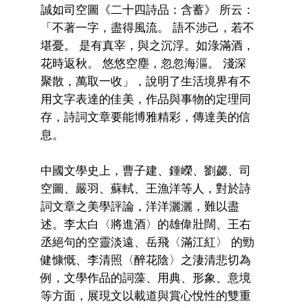
誠如司空圖《二十四詩品：含蓄》 所云：
「不著一字，盡得風流。 語不涉己，若不
堪憂。 是有真宰，與之沉浮。如淥滿酒，
花時返秋。 悠悠空塵，忽忽海漚。 淺深
聚散，萬取一收」，說明了生活境界有不
用文字表達的佳美，作品與事物的定理同
存，詩詞文章要能博雅精彩，傳達美的信
息。
中國文學史上，曹子建、鍾嶸、劉勰、司
空圖、嚴羽、蘇軾、王漁洋等人，對於詩
詞文章之美學評論，洋洋灑灑，難以盡
述。李太白〈將進酒〉的雄偉壯闊、王右
丞絕句的空靈淡遠、岳飛〈滿江紅〉 的勁
健慷慨、李清照〈醉花陰〉之淒清悲切為
例，文學作品的詞藻、用典、形象、意境
等方面，展現文以載道與賞心悅性的雙重