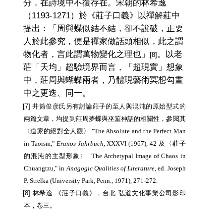
分，在詩境中不復存在。宋朝的林希逸
（1193-1271）於《莊子口義》以禪解莊中
提出：「周與蝶似結不結，
卻
不說破，正要
人於此參究，便是禪家做話頭相似，此之謂
物化者，言此謂萬物變化之
理
也」
。以老
[8]
莊「天均」超驗境界而言，「超現實」想象
中，莊周與蝴蝶兩者，乃體現藝術冥想勾畫
中之更迭、同一。
[7]
井筒俊彦
氏另有討論莊子的至人與混沌的原始型式的
兩篇文章，均提到莊周夢蝶與巫筮神話的相關性，參閱其
〈道家的絕對全人觀〉
"The Absolute and the Perfect Man
in Taoism,"
Eranos-Jahrbuch,
XXXVI (1967), 42
及〈莊子
的混沌的主型形象〉
"The Archetypal Image of Chaos in
Chuangtzu," in
Anagogic Qualities of Literature,
ed. Joseph
P. Strelka (University Park, Penn., 1971), 271-272.
[8] 林希逸 《莊子口義》，台北 弘道文化事業公司影印
本，卷三。