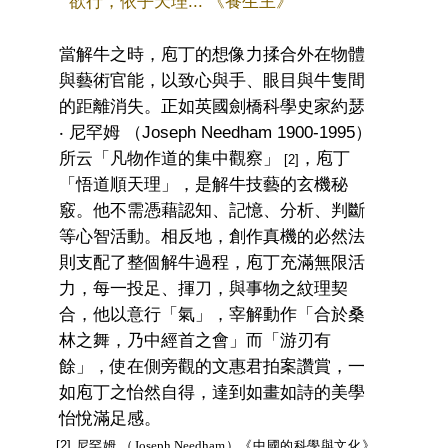
欲行，依乎天理... 《養生主》
當解牛之時，庖丁的想像力揉合外在物體
與藝術官能，以致心與手、眼目與牛隻間
的距離消失。正如英國劍橋科學史家約瑟
‧ 尼罕姆
（
Joseph Needham 1900-1995
）
所云「凡物作道的集中觀察」
，庖丁
[
2
]
「悟道順天理」，是解牛技藝的玄機秘
竅。他不需憑藉認知、記憶、分析、判斷
等心智活動。相反地，創作真機的必然法
則支配了整個解牛過程，庖丁充滿無限活
力，每一投足、揮刀，與事物之紋理契
合，他以意行「氣」，宰解動作「合於桑
林之舞，乃中經首之會」而「游刃有
餘」，使在側旁觀的文惠君拍案讚賞，一
如庖丁之怡然自得，達到如畫如詩的美學
怡悅滿足感。
[2] 尼罕姆
（Joseph Needham）
《中國的科學與文化》