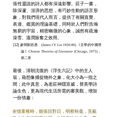
張性靈說的詩人都有深遠影響。莊子一書，
除深邃、澎湃的思想，有巧妙生動的語言形
象，對我們現代人而言，提供了有關直覺、
表達、鑑賞的理論基礎，同時於人們對浩瀚
無窮的宇宙，精密幽微的心象，誠然有疏瀹
澡雪、溫潤振奮之效用。
[12] 參閱劉若愚
(James J.Y. Liu 1926-86)
《文學的中國理
論》
Chinese Theories of Literature
(Chicago, 1975)，
第二章
最後，清朝沈復的《浮生六記》中的主人
翁，藉想像捕捉物外之象，化大
小為一指之
間；此中真意，為老莊神隱宣威，替美學詩
論生色，更為現代生活所需的審美觀，增加
一份情趣：
余憶童稚時，能張目對日，明察秋毫，見藐