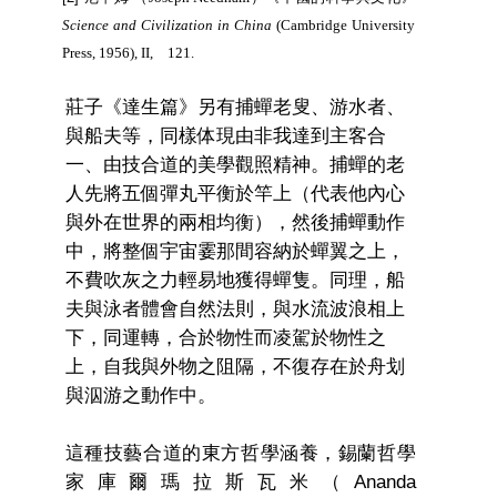
Science and Civilization in China
(Cambridge University
Press, 1956), II, 121.
莊子《達生篇》另有捕蟬老叟、游水者、
與船夫等，同樣体現由非我達到主客合
一、由技合道的美學觀照精神。捕蟬的老
人先將五個彈丸平衡於竿上（代表他內心
與外在世界的兩相均衡），然後捕蟬動作
中，將整個宇宙霎那間容納於蟬翼之上，
不費吹灰之力輕易地獲得蟬隻。同理，船
夫與泳者體會自然法則，與水流波浪相上
下，同運轉，合於物性而凌駕於物性之
上，自我與外物之阻隔，不復存在於舟划
與泅游之動作中。
這種技藝合道的東方哲學涵養，錫蘭哲學
家庫爾瑪拉斯瓦米
（
Ananda