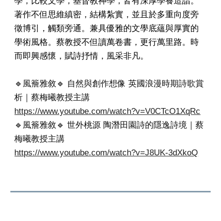
學，比較文學，基督教神學，皆有深厚學養造詣。
著作不但思維縝密，結構紮實，並且於多重向度旁
徵博引，觸類旁通。兼具優雅的文學底蘊與厚實的
學術風格。蔡教授不但讀萬卷書，更行萬里路。時
而即興感懷，賦詩抒情，風采非凡。
🔹️
風簷雅敘
🔹️
自然與創作想像 英國浪漫時期詩歌賞
析｜蔡梅曦教授主講
https://www.youtube.com/watch?v=V0CTcO1XqRc
🔹️
風簷雅敘
🔹️
世外桃源 陶潛田園詩的隱逸詩境｜蔡
梅曦教授主講
https://www.youtube.com/watch?v=J8UK-3dXkoQ