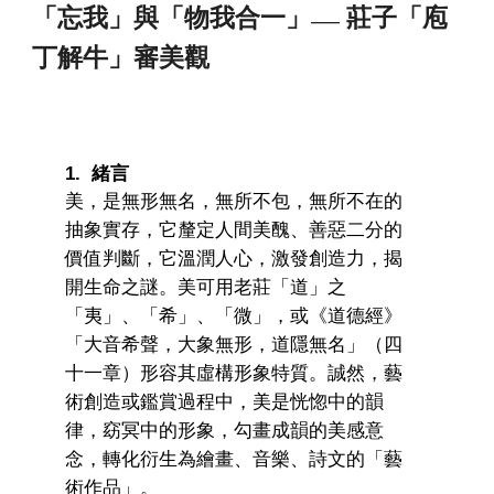
「忘我」與「物我合一」
莊子「庖
——
丁解牛」審美觀
1
. 緒言
美，是無形無名，無所不包，無所不在的
抽象實存，它釐定人間美醜、善惡二分的
價值判斷，它溫潤人心，激發創造力，揭
開生命之謎。美可用老莊「道」之
「夷」、「希」、「微」，或《道德經》
「大音希聲，大象無形，道隱無名」（四
十一章）形容其虛構形象特質。誠然，藝
術創造或鑑賞過程中，美是恍惚中的韻
律，窈冥中的形象，勾畫成韻的美感意
念，轉化衍生為繪畫、音樂、詩文的「藝
術作品」。