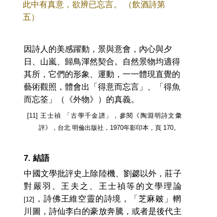
此中有真意，欲辨已忘言。 （飲酒詩第
五）
因詩人的美感躍動，景與意會，內心與夕
日、山嵐、歸鳥渾然契合。自然景物均適得
其所，它們的形象、運動，一一體現直覺的
藝術觀照，體會出「得意而忘言」、「得魚
而忘筌」（《外物》）的真義。
[11] 王士禎 「古學千金譜」，參閱《陶淵明詩文彙
評》，台北 明倫出版社，1970年影印本，頁 170。
7. 結語
中國文學批評史上除陸機、劉勰以外，莊子
對嚴羽、王夫之、王士禎等的文學理論
，詩佛王維空靈的詩境，「芝麻皴」輞
[12]
川圖，詩仙李白的豪放奔騰，或者是後代主