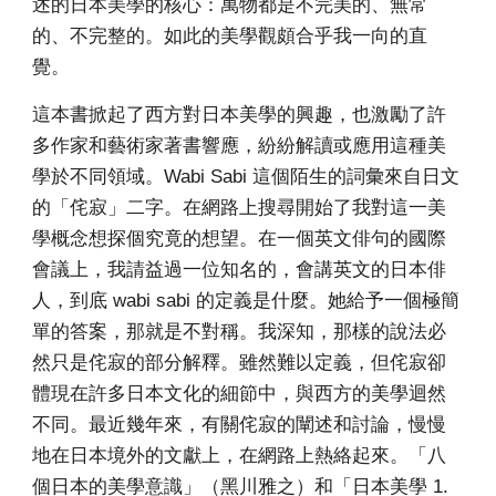
述的日本美學的核心：萬物都是不完美的、無常
的、不完整的。如此的美學觀頗合乎我一向的直
覺。
這本書掀起了西方對日本美學的興趣，也激勵了許
多作家和藝術家著書響應，紛紛解讀或應用這種美
學於不同領域。Wabi Sabi 這個陌生的詞彙來自日文
的「侘寂」二字。在網路上搜尋開始了我對這一美
學概念想探個究竟的想望。在一個英文俳句的國際
會議上，我請益過一位知名的，會講英文的日本俳
人，到底 wabi sabi 的定義是什麼。她給予一個極簡
單的答案，那就是不對稱。我深知，那樣的說法必
然只是侘寂的部分解釋。雖然難以定義，但侘寂卻
體現在許多日本文化的細節中，與西方的美學迴然
不同。最近幾年來，有關侘寂的闡述和討論，慢慢
地在日本境外的文獻上，在網路上熱絡起來。「八
個日本的美學意識」（黑川雅之）和「日本美學 1.