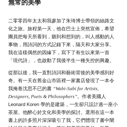
無常的美學
二零零四年太太和我參加了朱琦博士帶領的絲路文
化之旅。旅程第一天，他在巴士上突然宣佈，希望
團員把每天所看到，聽到和想到的，叫人感動的人
事物，用詩詞的方式記錄下來，隔天和大家分享。
我在這樣偶然的因緣下，寫下了有生以來第一首
「現代詩」，也啟動了我後半生一種失控的興趣。
從那以後，我一直對詩詞和藝術背後的美學感到好
奇。有一天在舊金山市區裡一家書店發現了一本令
我掩卷沈思不已的書
“Wabi-Sabi for Artists,
。作者美國人
Designers, Poets & Philosophers”
Leonard Koren 學的是建築，一生卻只設計過一座小
茶屋。他醉心於文化和美學的探討。選用在這一本
書上的許多照片深深吸引了我，它們體現了書中闡