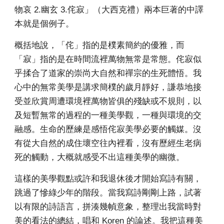
物哀 2.幽玄 3.侘寂」（大西克禮）兩本巨著的中譯
本就是個例子。
概括地說，「侘」指的是樸素簡約的優雅，而
「寂」指的是在時間流裡萬物無常是常態。侘寂似
乎揉合了道家的崇尚大自然和禪宗的生死體悟。我
心中的無常美學是講求簡樸的歲月靜好，謙恭地接
受並欣賞周遭環境裡萬物皆俱的殘缺或不規則，以
及短暫無常的過程的一種美學觀，一種與環境的交
融感。生命的歷練是感悟侘寂美學必要的觸媒。沒
有從大自然的成住壞空往內裡看，沒有歷經生老病
死的觸動，大概就感受不出這種美學的幽微。
這樣的美學觀點或許和我退休後才開始寫詩有關，
跳過了慘綠少年的階段。當我寫詩剛剛上路，試著
以有限的詩語言，拼湊幾幀意象，整理出我當時對
美的看法的總結，唱和 Koren 的論述。我把這種美