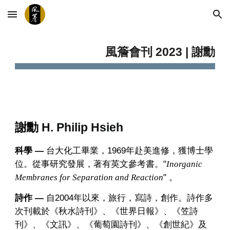
Skip to main content
Skip to navigation
風簷會刊 2023 | 謝勳
謝勳
H. Philip Hsieh
科學
—
台大化工畢業，1969年赴美進修，獲博士學
位。從事研究發展，著有英文參考書。"
Inorganic
" 。
Membranes for Separation and Reaction
詩作
—
自2004年以來，旅行，寫詩，創作。詩作多
次刊載於《秋水詩刊》、《世界日報》、《笠詩
刊》、《文訊》、《葡萄園詩刊》、《創世紀》及