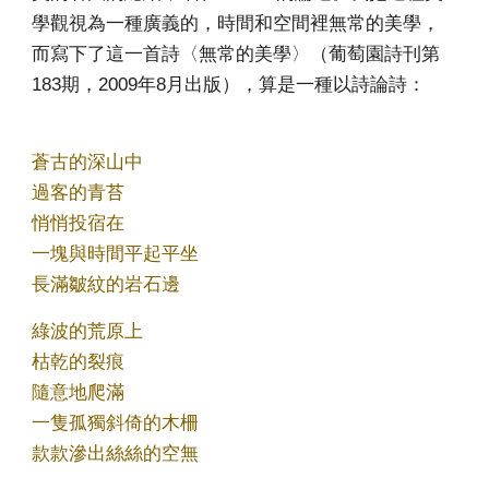
學觀視為一種廣義的，時間和空間裡無常的美學，
而寫下了這一首詩〈無常的美學〉（葡萄園詩刊第
183期，2009年8月出版），算是一種以詩論詩：
蒼古的深山中
過客的青苔
悄悄投宿在
一塊與時間平起平坐
長滿皺紋的岩石邊
綠波的荒原上
枯乾的裂痕
隨意地爬滿
一隻孤獨斜倚的木柵
款款滲出絲絲的空無