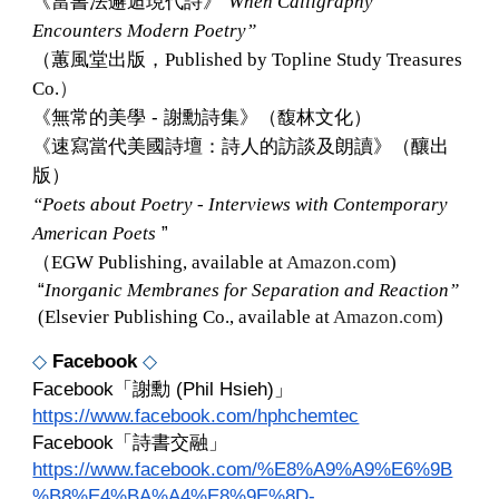
《
當書法邂逅現代詩
》“
When Calligraphy
Encounters Modern Poetry”
（蕙風堂出版，
Published by Topline Study Treasures
）
Co.
《無常的美學 - 謝勳詩集》（馥林文化）
《速寫當代美國詩壇：詩人的訪談及朗讀》（釀出
版）
“
Poets about Poetry - Interviews with Contemporary
”
American Poets
（EGW Publishing, available at
Amazon.com
)
“
Inorganic Membranes for Separation and Reaction”
(Elsevier Publishing Co., available at
Amazon.com
)
◇
Facebook
◇
Facebook「謝勳 (Phil Hsieh)」
https://www.facebook.com/hphchemtec
Facebook「詩書交融」
https://www.facebook.com/%E8%A9%A9%E6%9B
%B8%E4%BA%A4%E8%9E%8D-