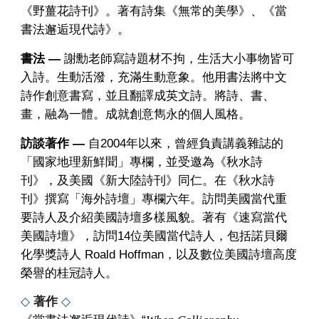
《野薑花詩刊》。著有詩集《無常的美學》、《當
書法邂逅現代詩》。
書法
—
謝勳老師寫詩題材不拘，生活大小事物皆可
入詩。生動活潑，充滿生動意象。他用書法將中文
詩作創意書寫，並且翻譯成英文詩。將詩、書、
畫，融為一體。成就創意雋永的個人風格。
訪談著作
—
自2004年以來，曾經負責講義雜誌的
「國家地理新鮮聞」專欄，並受邀為《秋水詩
刊》，及美國《新大陸詩刊》同仁。在《秋水詩
刊》撰寫「海外詩壇」專欄六年。訪問美國當代重
要詩人及介紹美國詩壇多樣風貌。著有《速寫當代
美國詩壇》，訪問14位美國當代詩人，包括諾貝爾
化學獎詩人 Roald Hoffman，以及數位美國詩壇高度
榮譽的桂冠詩人。
◇
著作
◇