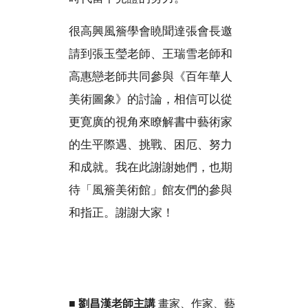
很高興風簷學會䁱聞達張會長邀
請到張玉瑩老師、王瑞雪老師和
高惠戀老師共同參與《百年華人
美術圖象》的討論，相信可以從
更寛廣的視角來瞭解書中藝術家
的生平際遇、挑戰、困厄、努力
和成就。我在此謝謝她們，也期
待「風簷美術館」館友們的參與
和指正。謝謝大家！
■
劉昌漢老師主講
畫家、作家、藝