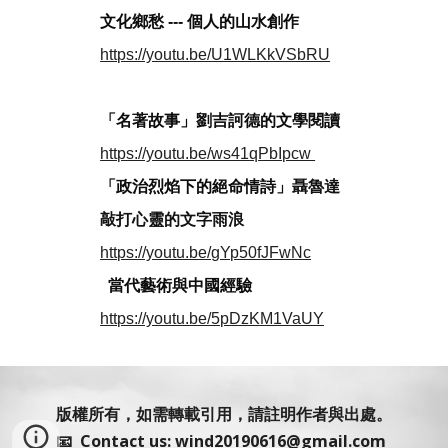
文化鄉愁 --- 個人的山水創作
https://youtu.be/U1WLKkVSbRU
「名著故事」劉吉訶德的文學閱讀
https://youtu.be/ws41qPbIpcw
「政治烈焰下的絕命情詩」
聶魯達
敲打心靈的文字雨浪
https://youtu.be/gYp50fJFwNc
當代藝術與中國經驗
https://youtu.be/5pDzKM1VaUY
版權所有，如需轉載引用，請註明作者與出處。
📧 Contact us: wind20190616@gmail.com