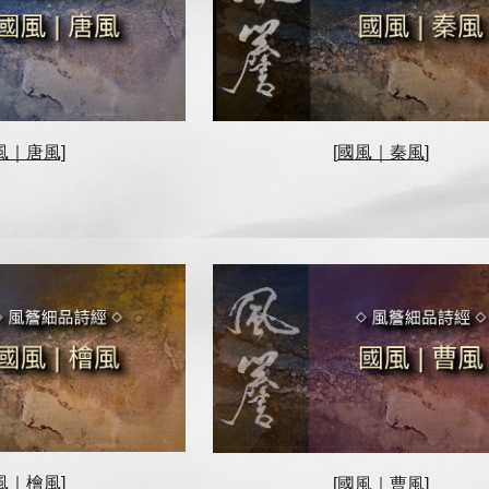
風｜唐風]
[
國風｜秦風
]
風｜檜風]
[
國風｜曹風
]