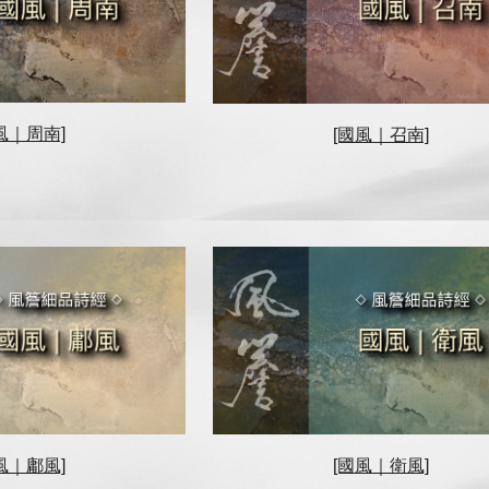
風｜周南]
[國風｜召南]
[國風｜衛風]
風｜鄘風]