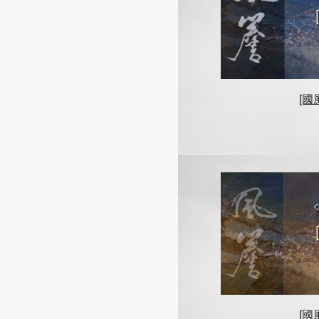
[國
[國