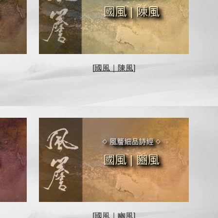
[
國風｜陳風
]
[國風｜豳風]