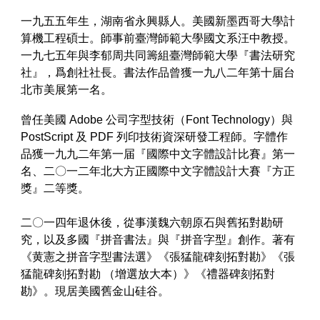
一九五五年生，湖南省永興縣人。美國新墨西哥大學計
算機工程碩士。師事前臺灣師範大學國文系汪中教授。
一九七五年與李郁周共同籌組臺灣師範大學『書法研究
社』，爲創社社長。書法作品曾獲一九八二年第十届台
北市美展第一名。
曾任美國 Adobe 公司字型技術（Font Technology）與
PostScript 及 PDF 列印技術資深研發工程師。字體作
品獲一九九二年第一届『國際中文字體設計比賽』第一
名、二〇一二年北大方正國際中文字體設計大賽『方正
獎』二等獎。
二〇一四年退休後，從事漢魏六朝原石與舊拓對勘研
究，以及多國『拼音書法』與『拼音字型』創作。著有
《黄憲之拼音字型書法選》《張猛龍碑刻拓對勘》《張
猛龍碑刻拓對勘 （增選放大本）》《禮器碑刻拓對
勘》。現居美國舊金山硅谷。