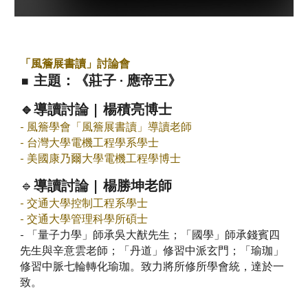
「風簷展書讀」討論會
主題：《莊子 · 應帝王》
⏹️
🔹導讀討論 | 楊積亮博士
- 風簷學會「風簷展書讀」導讀老師
- 台灣大學電機工程學系學士
- 美國康乃爾大學電機工程學博士
🔹
導讀討論 | 楊勝坤老師
- 交通大學控制工程系學士
- 交通大學管理科學所碩士
- 「量子力學」師承吳大猷先生；「國學」師承錢賓四
先生與辛意雲老師；「丹道」修習中派玄門；「瑜珈」
修習中脈七輪轉化瑜珈。致力將所修所學會統，達於一
致。