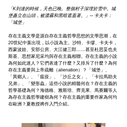
「K到達的時候，天色已晚。整個村子深埋於雪中。城
堡矗立在山頭，被濃霧和黑暗遮蓋著。」─ 卡夫卡：
「城堡」
存在主義文學是源自存在主義哲學思想的文學思潮，在
20世紀中葉出現，以小說為主。沙特、卡缪、卡夫卡，
西蒙波娃、安部公房、大江健三郎……甚至杜思妥也夫
斯基、思想家尼采均與存在主義相聯。存在主義的小說
為何如此迷人？它們表達了什麼？又排斥了什麼？為何
存在主義要與上帝疏離（alienation）？「城堡」、
「異鄉人」、「瘟疫」、「沙丘之女」、「卡拉馬助夫
兄弟」、「變形蟲」這些小說的精髓何在？存在主義的
哲學基礎為何？海德格、雅斯培、齊克果、馬賽爾等人
為存在主義哲學建樹為何？存在主義的重要作家為何均
在歐洲？夏教授將作入門介紹。