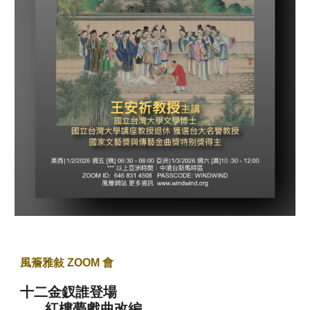
風簷雅敍 ZOOM 會
十二金釵誰登場
紅樓夢戲曲改編
——