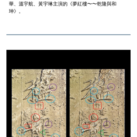
華、溫宇航、黃宇琳主演的《夢紅樓〜〜乾隆與和
珅》。