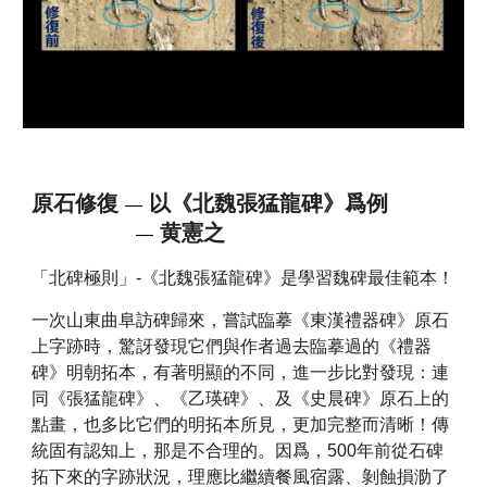
原石修復
以《北魏張猛龍碑》爲例
—
黄憲之
—
「北碑極則」-《北魏張猛龍碑》是學習魏碑最佳範本！
一次山東曲阜訪碑歸來，嘗試臨摹《東漢禮器碑》原石
上字跡時，驚訝發現它們與作者過去臨摹過的《禮器
碑》明朝拓本，有著明顯的不同，進一步比對發現：連
同《張猛龍碑》、《乙瑛碑》、及《史晨碑》原石上的
點畫，也多比它們的明拓本所見，更加完整而清晰！傳
統固有認知上，那是不合理的。因爲，500年前從石碑
拓下來的字跡狀況，理應比繼續餐風宿露、剝蝕損泐了