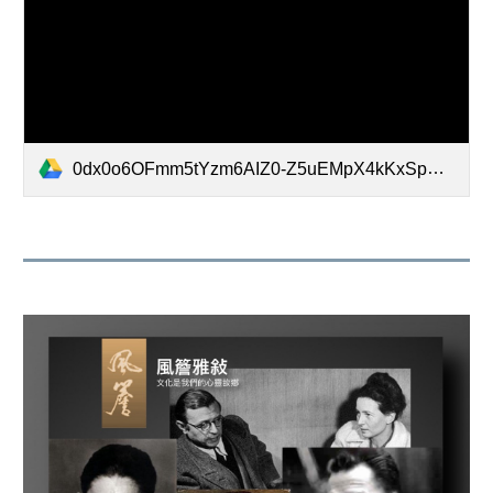
0dx0o6OFmm5tYzm6AIZ0-Z5uEMpX4kKxSpmrRo7w6zU.MP4