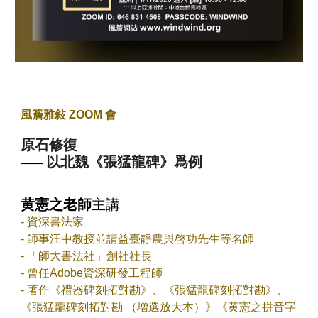
風簷雅敍 ZOOM 會
原石修復
以北魏《張猛龍碑》爲例
——
黄憲之老師
主講
- 資深書法家
- 師事汪中教授並請益臺靜農與啓功先生等名師
- 「師大書法社」創社社長
- 曾任Adobe資深研發工程師
- 著作《禮器碑刻拓對勘》、《張猛龍碑刻拓對勘》、
《張猛龍碑刻拓對勘 （增選放大本）》《黄憲之拼音字