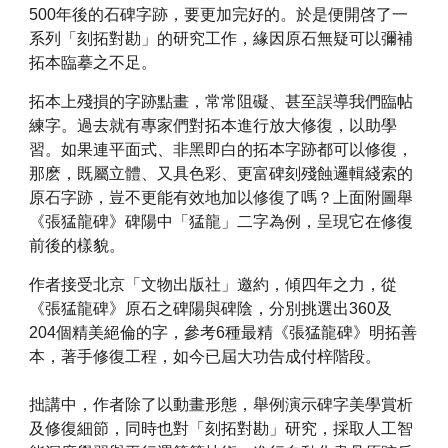
500年後的石碑字跡，要更加完好的。於是便開啓了一
系列「刻拓對勘」的研究工作，緣因原石無疑可以彌補
拓本臨摹之不足。
拓本上殘損的字跡點畫，常常阻礙、甚至誤導我們臨帖
練字。過去就有專家們對拓本進行放大修復，以助學
習。如果連平面式、非黑即白的拓本字跡都可以修復，
那麽，既屬立體、又具色彩、更富碑刻殘蝕邏輯綫索的
原石字跡，豈不更能有效地加以修復了嗎？上面附圖舉
《張猛龍碑》碑陽中「猛龍」二字為例，呈現它在修復
前後的樣貌。
作者接受北京「文物出版社」邀約，傾四年之力，從
《張猛龍碑》原石之碑陽與碑陰，分別挑選出360及
204個精美絕倫的字，參考6種最精《張猛龍碑》明拓善
本，著手修復工程，如今已屆大功告成付梓階段。
拙講中，作者除了以動畫形態，舉例演示碑字美學賞析
及修復細節，同時也對「刻拓對勘」研究，採取人工智