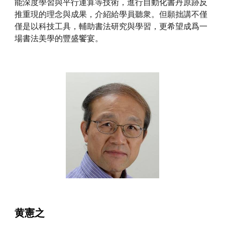
能深度學習與平行運算等技術，進行自動化書丹原跡反
推重現的理念與成果，介紹給學員聽衆。但願拙講不僅
僅是以科技工具，輔助書法研究與學習，更希望成爲一
場書法美學的豐盛饗宴。
黄憲之