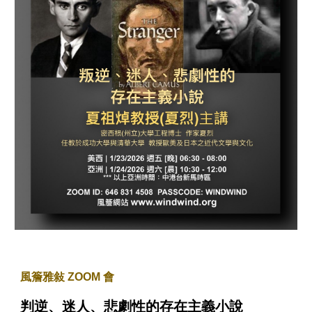
風簷雅敍 ZOOM 會
判逆、迷人、悲劇性的存在主義小說