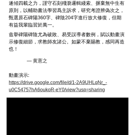
遂傾四載之力，謹守石刻殘泐邏輯綫索、摒棄無中生有
原則，以輔助書法學習爲主訴求，研究考證辨偽次之，
甄選原石碑陽360字、碑陰204字進行放大修復，但期
有益我輩臨習於萬一。
兹擧碑陽碑陰尤為破敗、易受誤導者數例，賦以動畫演
示修復細節，求教師友諸公。如蒙不棄賜教，感同再造
也！
—
黄憲之
動畫演示:
https://drive.google.com/file/d/1-2A9UHLqNr_-
u0C54757hA6oukoR-eY0/view?usp=sharing