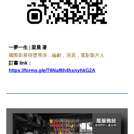
一夢一生
|
梁晨 著
國際影展得獎導演，編劇，演員，電影製片人
訂書 link：
https://forms.gle/T6Naf6h4hxnyhkG2A