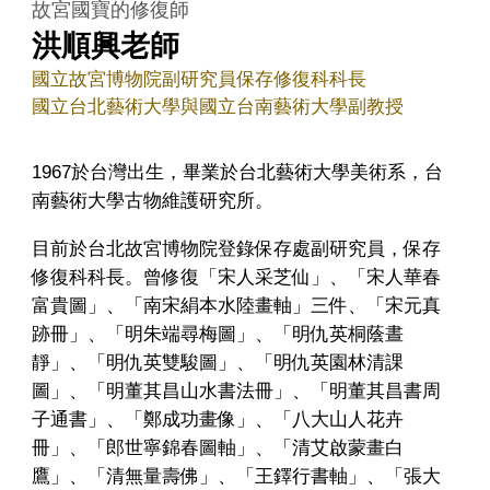
故宮國寶的修復師
洪順興老師
國立故宮博物院副研究員保存修復科科長
國立台北藝術大學與國立台南藝術大學副教授
1967於台灣出生，畢業於台北藝術大學美術系，台
南藝術大學古物維護研究所。
目前於台北故宮博物院登錄保存處副研究員，保存
修復科科長。曾修復「宋人采芝仙」、「宋人華春
富貴圖」、「南宋絹本水陸畫軸」三件、「宋元真
跡冊」、「明朱端尋梅圖」、「明仇英桐蔭晝
靜」、「明仇英雙駿圖」、「明仇英園林清課
圖」、「明董其昌山水書法冊」、「明董其昌書周
子通書」、「鄭成功畫像」、「八大山人花卉
冊」、「郎世寧錦春圖軸」、「清艾啟蒙畫白
鷹」、「清無量壽佛」、「王鐸行書軸」、「張大