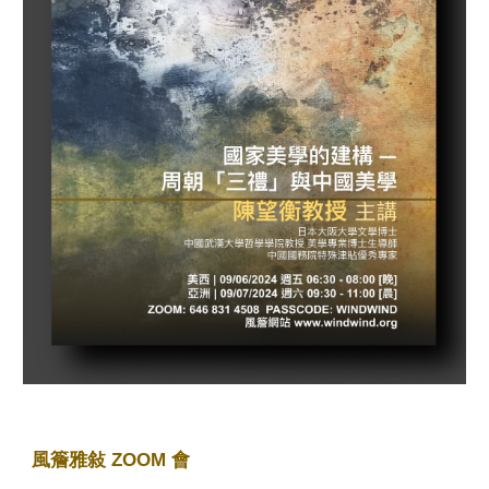
風簷雅敍 ZOOM 會