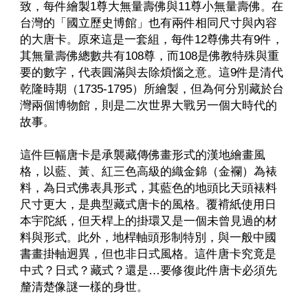
致，每件繪製1尊大無量壽佛與11尊小無量壽佛
在
。
台灣的「國立歷史博館」也有兩件相同尺寸與內容
的大唐卡
原來這是一套組，每件12尊佛共有9件，
。
其無量壽佛總數共有108尊，而108是佛教特殊與重
要的數字，代表圓滿與去除煩惱之意。這9件是清代
乾隆時期（1735-1795）所繪製，但為何分別藏於台
灣兩個博物館，則是二次世界大戰另一個大時代的
故事
。
這件巨幅唐卡是承襲藏傳佛畫形式的漢地繪畫風
格，以藍、黃、紅三色高級的織金錦（金襴）為裱
料，為日式佛表具形式，其藍色的地頭比天頭裱料
尺寸更大，是典型藏式唐卡的風格
覆褙紙使用日
。
本宇陀紙，但天桿上的掛環又是一個未曾見過的材
料與形式
此外，地桿軸頭形制特別，與一般中國
。
書畫掛軸迥異，但也非日式風格
這件唐卡究竟是
。
中式？日式？藏式？還是…要修復此件唐卡必須先
釐清楚像謎一樣的身世
。