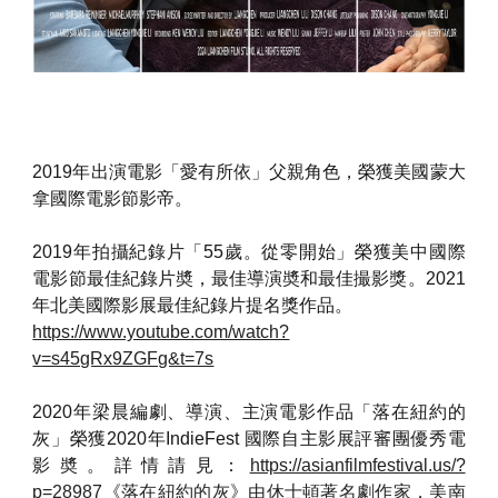
2019年出演電影「愛有所依」父親角色，榮獲美國蒙大
拿國際電影節影帝。
2019年拍攝紀錄片「55歲。從零開始」榮獲美中國際
電影節最佳紀錄片奬，最佳導演奬和最佳撮影獎。2021
年北美國際影展最佳紀錄片提名獎作品。
https://www.youtube.com/watch?
v=s45gRx9ZGFg&t=7s
2020年梁晨編劇、導演、主演電影作品「落在紐約的
灰」榮獲2020年IndieFest 國際自主影展評審團優秀電
影奬。詳情請見：
https://asianfilmfestival.us/?
p=28987
《落在紐約的灰》由休士頓著名劇作家，美南