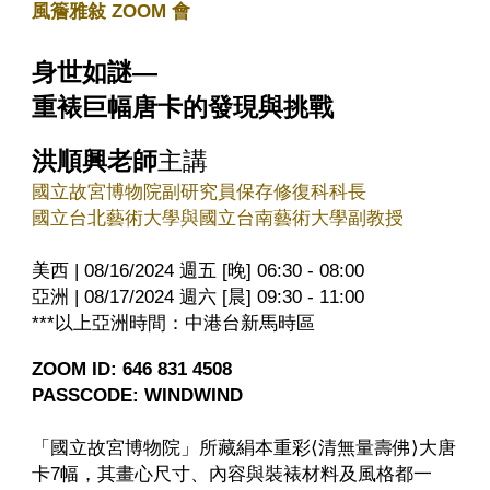
風簷雅敍 ZOOM 會
身世如謎—
重裱巨幅唐卡的發現與挑戰
洪順興老師
主講
國立故宮博物院副研究員保存修復科科長
國立台北藝術大學與國立台南藝術大學副教授
美西 | 08/16/2024 週五 [晚] 06:30 - 08:00
亞洲 | 08/17/2024 週六 [晨] 09:30 - 11:00
***以上亞洲時間：中港台新馬時區
ZOOM ID: 646 831 4508
PASSCODE: WINDWIND
「國立故宮博物院」所藏絹本重彩⟨清無量壽佛⟩大唐
卡7幅，其畫心尺寸、內容與裝裱材料及風格都一