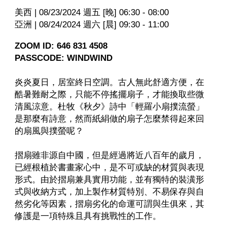
美西 | 08/23/2024 週五 [晚] 06:30 - 08:00
亞洲 | 08/24/2024 週六 [晨] 09:30 - 11:00
ZOOM ID: 646 831 4508
PASSCODE: WINDWIND
炎炎夏日，居室終日空調。古人無此舒適方便，在
酷暑難耐之際，只能不停搖擺扇子，才能換取些微
清風涼意。杜牧《秋夕》詩中「輕羅小扇撲流螢」
是那麼有詩意，然而紙絹做的扇子怎麼禁得起來回
的扇風與撲螢呢？
摺扇雖非源自中國，但是經過將近八百年的歲月，
已經根植於書畫家心中，是不可或缺的材質與表現
形式。由於摺扇兼具實用功能，並有獨特的裝潢形
式與收納方式，加上製作材質特別、不易保存與自
然劣化等因素，摺扇劣化的命運可謂與生俱來，其
修護是一項特殊且具有挑戰性的工作。