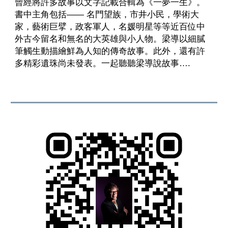
曾經將許多故事以文字記載合輯為《一夢一生》。
書中主角包括—— 名門望族，市井小民，學術大
家，藝術巨擘，政客軍人，名媛明星等等近百位中
外古今留名和無名的大英雄與小人物。梁導以細膩
筆觸生動描繪鮮為人知的傳奇故事。此外，還有許
多精彩遺珠尚未發表。一起聽聽梁導說故事….