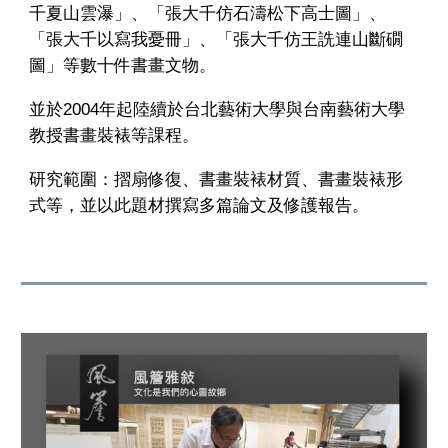
千夏山雲瀑」、「張大千仿石濤松下高士圖」、
「張大千以寫我憂冊」、「張大千仿王詵連山斷礀
圖」等數十件書畫文物。
並於2004年起陸續於台北藝術大學與台南藝術大學
教授書畫裝裱等課程。
研究範圍：摺扇修復、書畫裝裱材質、書畫裝裱形
式等，並以此題材撰寫多篇論文及修護報告。