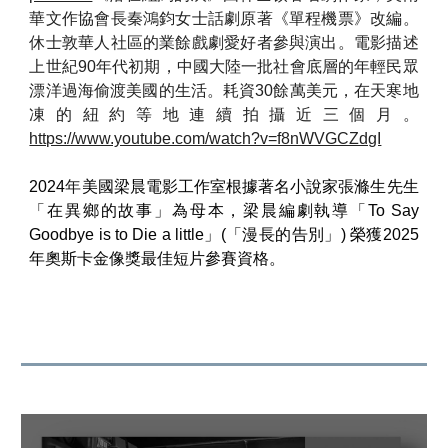
華文作協會長秦鴻鈞女士話劇原著《單程機票》改編。
休士敦華人社區的業餘戲劇愛好者參與演出。電影描述
上世紀90年代初期，中國大陸一批社會底層的年輕民眾
漂洋過海偷渡美國的生活。耗資30餘萬美元，在天寒地
凍的紐約等地連續拍攝近三個月。
https://www.youtube.com/watch?v=f8nWVGCZdgI
2024
年
美國梁晨電影工作室根據著名小說家張滌生先生
「在異鄉的故事」為母本，梁晨編劇執導「To Say
Goodbye is to Die a little」(「漫長的告別」)
榮獲2025
年奧斯卡金像獎最佳短片參賽資格。