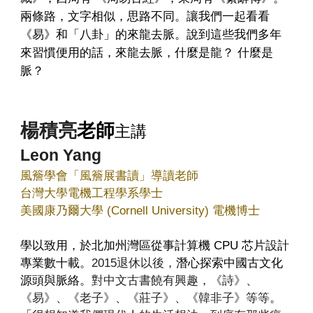
兩條路，文字相似，思路不同。讓我們一起看看
《易》和「八卦」的來龍去脈。說到這些我們多年
來習慣便用的話，
來龍去脈，什麼是龍？ 什麼是
脈？
楊積亮
老師
主講
Leon Yang
風簷學會「風簷展書讀」導讀老師
台灣大學電機工程學系學士
美國康乃爾大學 (Cornell University) 電機博士
學以致用，於北加州灣區從事計算機 CPU 芯片設計
專業數十載。
2015退休以後，
潛心探索中國古文化
源頭與脈絡。
對中文古書饒有興趣，《詩》、
《易》、《老子》、《莊子》、《韓非子》等等
。