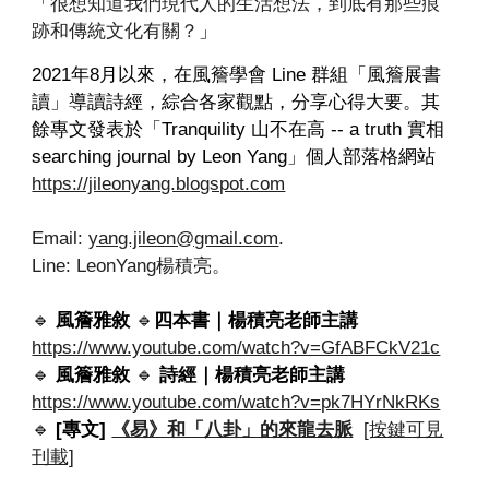
「
很想知道我們現代人的生活想法，到底有那些痕
跡和傳統文化有關？
」
2021年8月以來，在風簷學會 Line 群組「風簷展書
讀」導讀詩經，綜合各家觀點，分享心得大要。其
餘專文發表於「Tranquility 山不在高 -- a truth 實相
searching journal by Leon Yang」個人部落格網站
https://jileonyang.blogspot.com
Email:
yang.jileon@gmail.com
.
Line: LeonYang楊積亮。
🔹️
風簷雅敘
🔹️
四本書｜楊積亮老師主講
https://www.youtube.com/watch?v=GfABFCkV21c
🔹️
風簷雅敘
🔹️
詩經｜楊積亮老師主講
https://www.youtube.com/watch?v=pk7HYrNkRKs
🔹️
[專文]
《易》和「八卦」的來龍去脈
[按鍵可見
刊載]