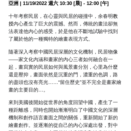
亞洲 | 11/19/2022 週六
10:30 [晨] - 12:00 [午]
十年考察民居，在心靈與民居的碰撞中，余春明
教
授
內心產生了巨大的震撼。然而，傳統的畫法卻無
法表達他內心的感受，於是他在不斷地試驗中找到
了屬於他的一種獨特的繪畫表現方式。
隨著深入考察中國民居深層的文化機制，民居物像
——家文化內涵和畫家的內心三者如何融合在一
起，畫寫實的民居如何與風景畫分別，心里為什麼
還是壓抑，畫面依然是沉重的門，濃重的色調，路
的盡頭也沒有亮光……“留住歷史”並不完全是畫家繪
畫的主要目的…。
來到美國後開始從世界的角度回望中國，產生了一
種距離感，同時也開始漸漸明白了中國文化的深層
機制和創作語言畫面之間的關係，重新開始了新的
繪畫創作。並逐漸的從自己的內心深處出發，對中