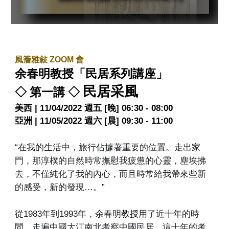
風簷雅敍 ZOOM 會
余春明教授「民居系列講座」
民居采風
◇ 第一講 ◇
美西 | 11/04/2022 週五 [晚] 06:30 - 08:00
亞洲 | 11/05/2022 週六 [晨]
09:30 - 11:00
“在我的生活中，旅行佔據著重要的位置。走出家
門，那淳樸的自然時常撫慰我疲憊的心靈，塵埃拂
去，不僅純化了我的內心，而且時常給我帶來些新
的感受，新的發現…。”
從1983年到1993年，余春明
教授
用了近十年的時
間，走遍中國大江南北考察中國民居。這十年的考