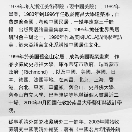
1978年考入浙江美術學院（現中國美院），1982年
畢業
。1983年到1996年任教於南昌大學建築系，自
費走遍全國，考察中國民居，十幾年速寫三千餘
幅，
出版民居繪畫畫集數本
。1995年擔任世界民居
研討會主辦之一。
1996年作為美國UCLA訪問學者訪
美，於
東亞語言文化系講授中國居住文化
。
1996年
於
美国舊金山定居，
成為美國職業畫家，作
品收藏於史丹福大學、庫布蒂諾市
政府、瑞奇蒙市
政府（Richmond），以及中國、美國、英國、日
本、德國、法國等
地
。
在南昌、北京、上海、香
港、台北、東京、華盛顿、舊金山、史丹佛大學、
舊金山市立大學、巴塞隆納等地舉辦個人畫展近二
十場。2010年9月回國任教於南昌大學藝術與設計學
院。
從事明清外銷瓷收藏研究二十
餘年。2003年開始收
藏研究中國明清外銷瓷，著有《中國名片:明清外銷