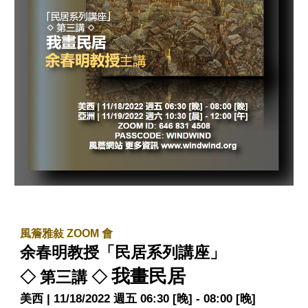
風簷雅敍 ZOOM 會
余春明教授「民居系列講座」
我畫民居
◇ 第三講 ◇
美西 | 11/18/2022 週五
06:30 [晚] - 08:00 [晚]