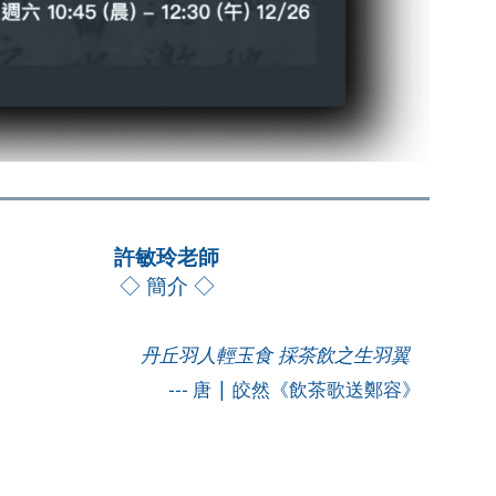
許敏玲老師
◇ 簡介 ◇
丹丘羽人輕玉食 採茶飲之生羽翼
---
唐 | 皎然《飲茶歌送鄭容》