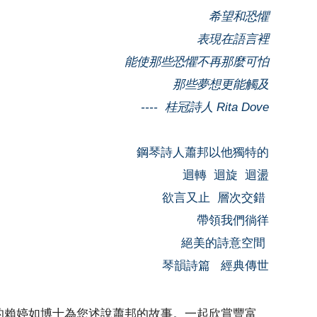
希望和恐懼
表現在語言裡
能使那些恐懼不再那麼可怕
那些夢想更能觸及
---- 桂冠詩人 Rita Dove
鋼琴詩人蕭邦以他獨特的
迴轉 迴旋 迴盪
欲言又止 層次交錯
帶領我們徜徉
絕美的詩意空間
琴韻詩篇 經典傳世
的賴婷如博士為您述說蕭邦的故事。一起欣賞豐富