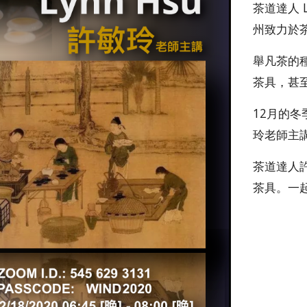
茶道達人 
州致力於
舉凡茶的
茶具，甚
12月的
玲老師主講
茶道達人
茶具。一