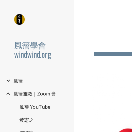
Sk
風簷學會
windwind.org
風簷
風簷雅敘｜Zoom 會
風簷 YouTube
黃憲之