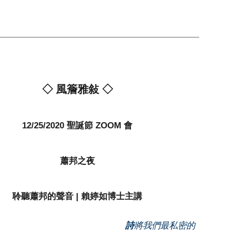
◇ 風簷雅敍 ◇
12/25/2020 聖誕節 ZOOM 會
蕭邦之夜
聆聽蕭邦的聲音
|
賴婷如博士主講
詩
將我們最私密的