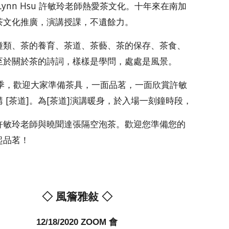
Lynn Hsu 許敏玲老師熱愛茶文化。十年來在南加
茶文化推廣，演講授課，不遺餘力。
種類、茶的養育、茶道、茶藝、茶的保存、茶食、
至於關於茶的詩詞，樣樣是學問，處處是風景。
冬季，歡迎大家準備茶具，一面品茗，一面欣賞許敏
 [茶道]。為[茶道]演講暖身，於入場一刻鐘時段，
許敏玲老師與曉聞達張隔空泡茶。歡迎您準備您的
起品茗！
◇ 風簷雅敍 ◇
12/18/2020 ZOOM 會