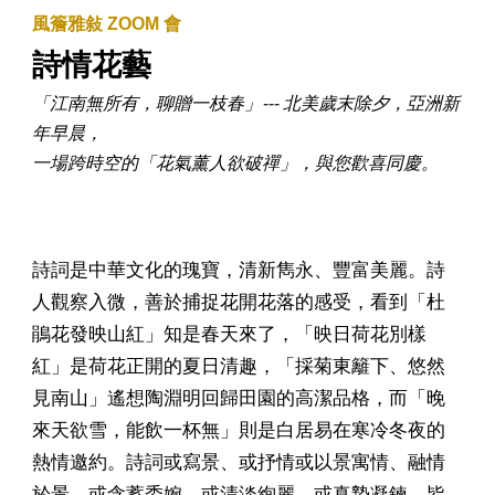
風簷雅敍 ZOOM 會
詩情花藝
「江南無所有，聊贈一枝春」--- 北美歲末除夕，亞洲新
年早晨，
一場跨時空的「花氣薰人欲破禪」，與您歡喜同慶。
詩詞是中華文化的瑰寶，清新雋永、豐富美麗。詩
人觀察入微，善於捕捉花開花落的感受，看到「杜
鵑花發映山紅」知是春天來了，「映日荷花別樣
紅」是荷花正開的夏日清趣，「採菊東籬下、悠然
見南山」遙想陶淵明回歸田園的高潔品格，而「晚
來天欲雪，能飲一杯無」則是白居易在寒冷冬夜的
熱情邀約。詩詞或寫景、或抒情或以景寓情、融情
於景，或含蓄委婉、或清淡絢麗、或真摯凝鍊，皆