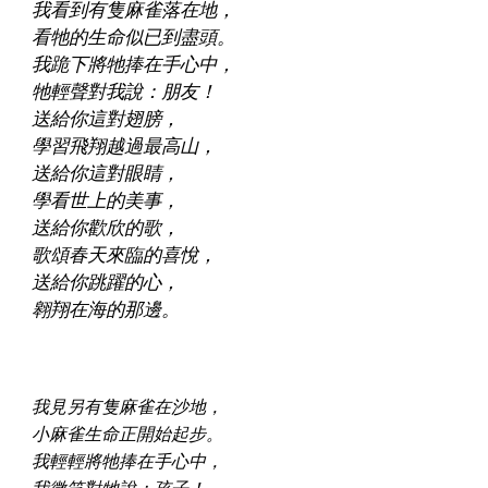
我看到有隻麻雀落在地，
看牠的生命似已到盡頭。
我跪下將牠捧在手心中，
牠輕聲對我說：朋友！
送給你這對翅膀，
學習飛翔越過最高山，
送給你這對眼睛，
學看世上的美事，
送給你歡欣的歌，
歌頌春天來臨的喜悅，
送給你跳躍的心，
翱翔在海的那邊。
我見另有隻麻雀在沙地，
小麻雀生命正開始起步。
我輕輕將牠捧在手心中，