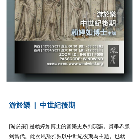
游於樂 | 中世紀後期
[游於樂] 是賴婷如博士的音樂史系列演講。貫串希臘
到當代。此次風簷雅敍以中世紀後期為主題。也就