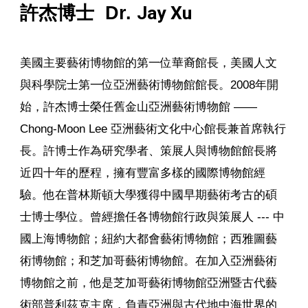
Jay Xu
許杰博士
Dr.
美國主要藝術博物館的第一位華裔館長，美國人文
與科學院士第一位亞洲藝術博物館館長。2008年開
始，許杰博士榮任舊金山亞洲藝術博物館 ——
Chong-Moon Lee 亞洲藝術文化中心館長兼首席執行
長。許博士作為研究學者、策展人與博物館館長將
近四十年的歷程，擁有豐富多樣的國際博物館經
驗。他在普林斯頓大學獲得中國早期藝術考古的碩
士博士學位。曾經擔任各博物館行政與策展人 --- 中
國上海博物館；紐約大都會藝術博物館；西雅圖藝
術博物館；和
芝加哥藝術博物館
。在加入亞洲藝術
博物館之前，他是
芝加哥藝術博物館
亞洲
暨古代藝
術部普利茲克主席，負責亞洲與古代地中海世界的