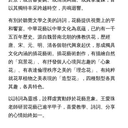
以其獨特丰采跨越時空，共鳴迴響。
有別於聽覺文
學
之美的詩詞，花藝提供視覺上的平
和饗宴。中華花藝以中華文化為底蘊，已約有一千
五百年歷史。源自魏晉南北朝的佛教供花，歷經
唐、宋、元、明、清各個朝代興衰起伏，形成獨具
文化內涵的插花藝術。插花藝術創作，有描繪自然
的「寫景花」、有抒發個人心境與志趣的「心象
花」、有表達倫理秩序之美的「理念花」、有純粹
就花草植物之美表現的「造型花」，四種類型各異
其趣，各具特色。
以詩詞為靈感，詮釋虛實動靜於花藝意象。王愛珠
老師研習花藝已逾半甲子，喜愛教學、詩詞、分享
的心情始終如一。