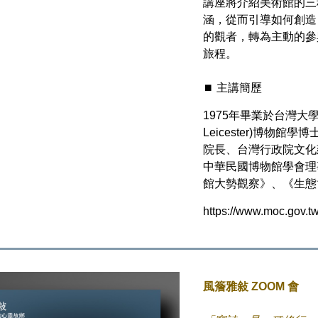
講座將介紹美術館的三
涵，從而引導如何創造
的觀者，轉為主動的參
旅程。
⏹️ 主講簡歷
1975年畢業於台灣大學動
Leicester)博
院長、台灣行政院文化
中華民國博物館學會理
館大勢觀察》、《生態
https://www.moc.gov
風簷雅敍 ZOOM 會