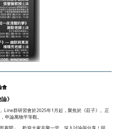
論會
物論》
Line群研習會於2025年1月起，聚焦於《莊子》。正
》，申論萬物平等觀。
而寡聞」。歡迎大家共聚一堂，深入討論與分享！同