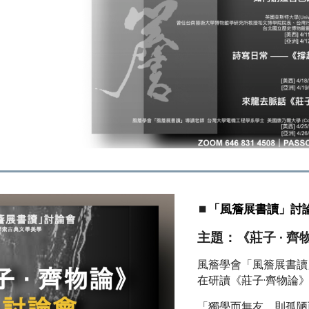
⏹️
「風簷展書讀」討
主題：《莊子 · 齊
風簷學會「風簷展書讀」
在研讀《莊子·齊物論
「獨學而無友，則孤陋