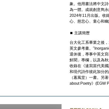
象。他用書法將中文詩
為一體。成就創意雋永
2024年11月出版
心、慈悲心、童心和幽
⏹️ 主講簡歷
台大化工系畢業之後，
英文參考書。"Inorganic M
退休後，專事中英文寫
鮮聞」專欄，以及為秋
收錄在《速寫當代美國
和現代詩作彼此加分的
（蕙風堂）一書。另著
about Poetry》(E