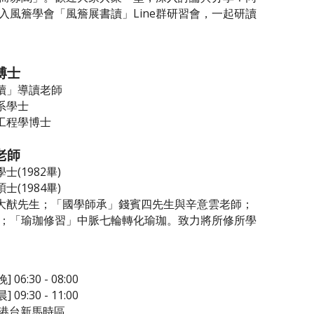
入風簷學會「風簷展書讀」Line群研習會，一起研讀
博士
讀」導讀老師
系學士
工程學博士
老師
(1982畢)
(1984畢)
大猷先生；「國學師承」錢賓四先生與辛意雲老師；
；「瑜珈修習」中脈七輪轉化瑜珈。致力將所修所學
 06:30 - 08:00
 09:30 - 11:00
中港台新馬時區