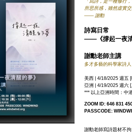
「寫詩，是一種修行，
所思所感，雖然虛實交
—— 謝勳
詩寫日常
——《撐起一夜
謝勳老師主講
多才多藝的科學家詩人
美西 | 4/18/2025 週五 [晚
亞洲 | 4/19/2025 週六 [晨
*** 以上亞洲時間：
ZOOM ID: 646 831 45
PASSCODE: WINDW
謝勳老師寫詩題材不拘