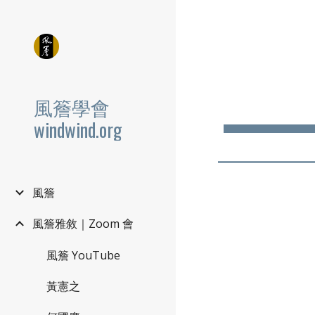
Sk
風簷學會
windwind.org
風簷
風簷雅敘｜Zoom 會
風簷 YouTube
黃憲之