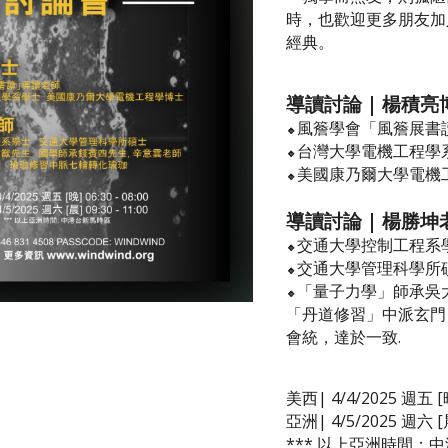
時，也歡迎更多朋友加
經典。
導讀討論 | 楊積亮
風簷學會「風簷展書
🔹
台灣大學電機工程學
🔹
美國康乃爾大學電機
🔹
導讀討論 | 楊勝坤
交通大學控制工程系學士
🔹
交通大學管理科學所碩士
🔹
「量子力學」師承吳
🔹
「丹道修習」中派玄門
會統，達於一致.
美西| 4/4/2025 週五 [晚]
亞洲| 4/5/2025 週六 [晨]
*** 以上亞洲時間：