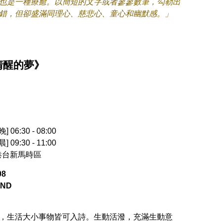
也是一種療癒。以簡短的文字或者寥寥數筆，勾勒出
錯，但卻盛滿同理心、慈悲心、童心和幽默感。」
清醒的夢》
] 06:30 - 08:00
] 09:30 - 11:00
中港台新馬時區
08
IND
，生活大小事物皆可入詩。生動活潑，充滿生動意