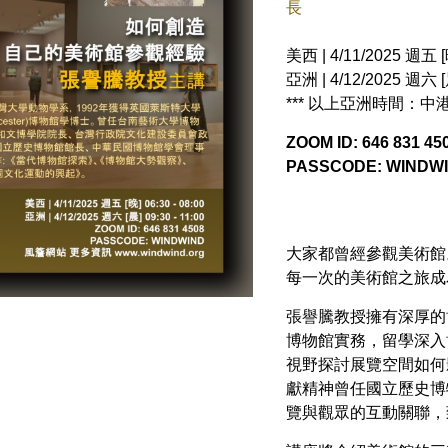
長
美西 | 4/11/2025 週五 [晚
亞洲 | 4/12/2025 週六 [晨
*** 以上亞洲時間：
ZOOM ID: 646 831 45
PASSCODE: WINDW
大家都曾經參觀美術館
每一次的美術館之旅成
張譽騰教授擁有深厚的
博物館實務，留學深入
視野探討展覽空間如何
獻精神曾任國立歷史博
覽與觀眾的互動關聯，