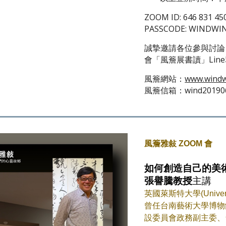
ZOOM ID: 646 831 45
PASSCODE: WINDWI
誠摯邀請各位參與討論
會「風簷展書讀」Li
風簷網站：
www.windw
風簷信箱：wind201906
風簷雅敍 ZOOM 會
如何創造自己的美
張譽騰教授
主講
英國萊斯特大學(Universi
曾任台南藝術大學博物
設委員會政務副主委、