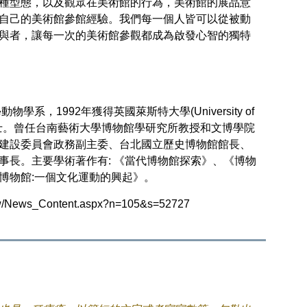
種型態，以及觀眾在美術館的行為，美術館的展品意
自己的美術館參館經驗。我們每一個人皆可以從被動
與者，讓每一次的美術館參觀都成為啟發心智的獨特
物學系，1992年獲得英國萊斯特大學(University of
物館學博士。曾任台南藝術大學博物館學研究所教授和文博學院
建設委員會政務副主委、台北國立歷史博物館館長、
事長。主要學術著作有: 《當代博物館探索》、《博物
博物館:一個文化運動的興起》。
.tw/News_Content.aspx?n=105&s=52727