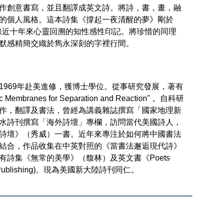
作創意書寫，並且翻譯成英文詩。將詩，書，畫，融
的個人風格。這本詩集《撐起一夜清醒的夢》剛於
。收錄近十年來心靈回溯的知性感性印記。將珍惜的同理
默感精簡交織於雋永深刻的字裡行間。
1969年赴美進修，獲博士學位。從事研究發展，著有
embranes for Separation and Reaction" 。自科研
作，翻譯及書法，曾經為講義雜誌撰寫「國家地理新
水詩刊撰寫「海外詩壇」專欄，訪問當代美國詩人，
詩壇》（秀威）一書。近年來專注於如何將中國書法
結合，作品收集在中英對照的《當書法邂逅現代詩》
有詩集《無常的美學》（馥林）及英文書《Poets
GW Publishing)。現為美國新大陸詩刊同仁。